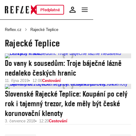
Předplatné
Reflex.cz
Rajecké Teplice
Rajecké Teplice
Do vany k sousedům: Troje báječné lázně
nedaleko českých hranic
11. října 2019
12:00
Cestování
Slovenské Rajecké Teplice: Koupání po celý
rok i tajemný trezor, kde měly být české
korunovační klenoty
3. července 2018
12:20
Cestování