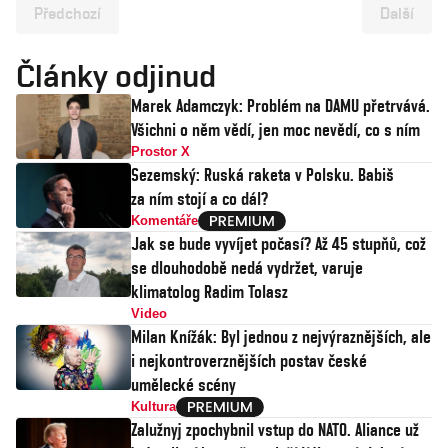
Předchozí
Další
Články odjinud
Marek Adamczyk: Problém na DAMU přetrvává.
Všichni o něm vědí, jen moc nevědí, co s ním
Prostor X
Sezemský: Ruská raketa v Polsku. Babiš
za ním stojí a co dál?
Komentáře
Jak se bude vyvíjet počasí? Až 45 stupňů, což
se dlouhodobě nedá vydržet, varuje
klimatolog Radim Tolasz
Video
Milan Knížák: Byl jednou z nejvýraznějších, ale
i nejkontroverznějších postav české
umělecké scény
Kultura
Zalužnyj zpochybnil vstup do NATO. Aliance už