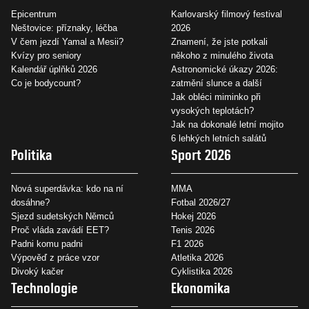
Epicentrum
Karlovarský filmový festival
Neštovice: příznaky, léčba
2026
V čem jezdí Yamal a Mesii?
Znamení, že jste potkali
Kvízy pro seniory
někoho z minulého života
Kalendář úplňků 2026
Astronomické úkazy 2026:
Co je bodycount?
zatmění slunce a další
Jak obléci miminko při
vysokých teplotách?
Jak na dokonalé letní mojito
6 lehkých letních salátů
Politika
Sport 2026
Nová superdávka: kdo na ní
MMA
dosáhne?
Fotbal 2026/27
Sjezd sudetských Němců
Hokej 2026
Proč vláda zavádí EET?
Tenis 2026
Padni komu padni
F1 2026
Výpověď z práce vzor
Atletika 2026
Divoký kačer
Cyklistika 2026
Technologie
Ekonomika