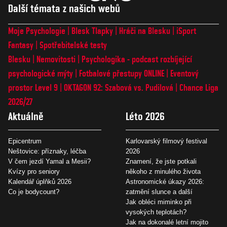
Další témata z našich webů
Moje Psychologie
Blesk Tlapky
Hráči na Blesku
iSport
Fantasy
Spotřebitelské testy
Blesku
Nemovitosti
Psychologika - podcast rozbíjející
psychologické mýty
Fotbalové přestupy ONLINE
Eventový
prostor Level 9
OKTAGON 92: Szabová vs. Pudilová
Chance Liga
2026/27
Aktuálně
Léto 2026
Epicentrum
Karlovarský filmový festival
Neštovice: příznaky, léčba
2026
V čem jezdí Yamal a Mesii?
Znamení, že jste potkali
Kvízy pro seniory
někoho z minulého života
Kalendář úplňků 2026
Astronomické úkazy 2026:
Co je bodycount?
zatmění slunce a další
Jak obléci miminko při
vysokých teplotách?
Jak na dokonalé letní mojito