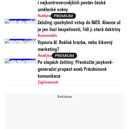
i nejkontroverznějších postav české
umělecké scény
Kultura
Zalužnyj zpochybnil vstup do NATO. Aliance už
je jen iluzí bezpečnosti, řídí ji staré doktríny
Komentáře
Vzpoura AI. Reálná hrozba, nebo šikovný
marketing?
Analýza
Po stopách češtiny: Přeskočte jazykově-
generační propast aneb Prázdninová
komunikace
Zajímavosti