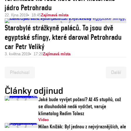
jádro Petrohradu
22. října 2019
18:45
Zajímavá místa
Starobylé strážkyně paláců. To jsou dvě
egyptské sfingy, které daroval Petrohradu
car Petr Veliký
3. května 2019
17:20
Zajímavá místa
Předchozí
Další
Články odjinud
Jaké bude vyvíjet počasí? Až 45 stupňů, což
se dlouhodobě nedá vydržet, varuje
klimatolog Radim Tolasz
Video
Milan Knížák: Byl jednou z nejvýraznějších, ale