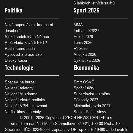
6 lehkých letních salátů
Politika
Sport 2026
Nová superdávka: kdo na ní
MMA
dosáhne?
Fotbal 2026/27
Sjezd sudetských Němců
Hokej 2026
Proč vláda zavádí EET?
Tenis 2026
Padni komu padni
F1 2026
Výpověď z práce vzor
Atletika 2026
Divoký kačer
Cyklistika 2026
Technologie
Ekonomika
SpaceX na burze
Smrt OSVČ
Nejlepší telefony
Spořicí účty
Nejlepší AI zdarma
Superdávka – změny
Nejlepší chytré hodinky
Důchody 2027
Nejlepší VPN – srovnání
Minimální mzda 2027
Netflix filmy a seriály
Senior Pas – slevy
© 2001 - 2026 Copyright
CZECH NEWS CENTER a.s.
se sídlem náměstí Marie Schmolkové 3493/1, 100 00 Praha 10 -
Strašnice, IČO: 02346826, zapsána v OR, sp.zn. B 19490 a dodavatelé