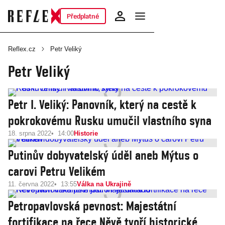
Předplatné
Reflex.cz
Petr Veliký
Petr Veliký
Petr I. Veliký: Panovník, který na cestě k
pokrokovému Rusku umučil vlastního syna
18. srpna 2022
14:00
Historie
Putinův dobyvatelský úděl aneb Mýtus o
carovi Petru Velikém
11. června 2022
13:55
Válka na Ukrajině
Petropavlovská pevnost: Majestátní
fortifikace na řece Něvě tvoří historické