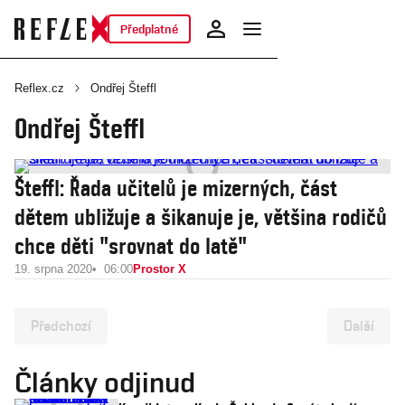
Předplatné
Reflex.cz
Ondřej Šteffl
Ondřej Šteffl
Šteffl: Řada učitelů je mizerných, část
dětem ubližuje a šikanuje je, většina rodičů
chce děti "srovnat do latě"
19. srpna 2020
06:00
Prostor X
Předchozí
Další
Články odjinud