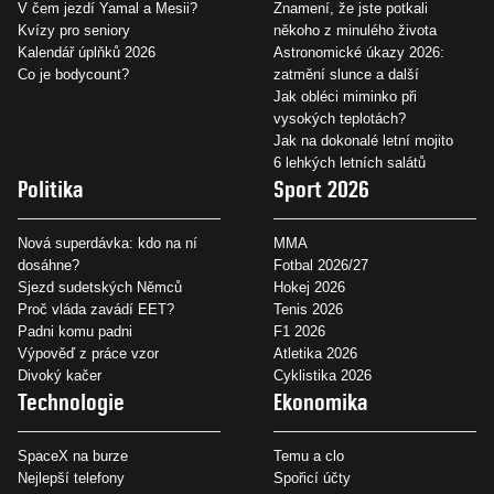
V čem jezdí Yamal a Mesii?
Znamení, že jste potkali
Kvízy pro seniory
někoho z minulého života
Kalendář úplňků 2026
Astronomické úkazy 2026:
Co je bodycount?
zatmění slunce a další
Jak obléci miminko při
vysokých teplotách?
Jak na dokonalé letní mojito
6 lehkých letních salátů
Politika
Sport 2026
Nová superdávka: kdo na ní
MMA
dosáhne?
Fotbal 2026/27
Sjezd sudetských Němců
Hokej 2026
Proč vláda zavádí EET?
Tenis 2026
Padni komu padni
F1 2026
Výpověď z práce vzor
Atletika 2026
Divoký kačer
Cyklistika 2026
Technologie
Ekonomika
SpaceX na burze
Temu a clo
Nejlepší telefony
Spořicí účty