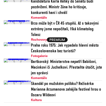
Kandidatura Karla Řehky do Senátu budí
pozdvižení. Ministr Zůna ho kritizuje,
konkurenti haní i chválí
Komentáře
Brzo může být v ČR 45 stupňů. Až s takovými
extrémy jsme nepočítali, říká klimatolog
Tolasz
Rozhovory
Praha roku 1975: Jak vypadalo hlavní město
Československa bez turistů?
Fotogalerie
Bartkovský: Ministerstva nepatří Babišovi,
Macinkovi či Juchelkovi. Přestaňte útočit, jste
jen správci
Komentáře
Skandál po mužském polibku? Režisérka
Marianna Arzumanova zahájila festival hrou o
Oscaru Wildeovi
Kultura