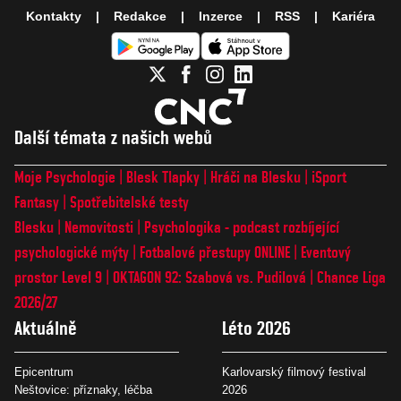
Kontakty
Redakce
Inzerce
RSS
Kariéra
Další témata z našich webů
Moje Psychologie
Blesk Tlapky
Hráči na Blesku
iSport
Fantasy
Spotřebitelské testy
Blesku
Nemovitosti
Psychologika - podcast rozbíjející
psychologické mýty
Fotbalové přestupy ONLINE
Eventový
prostor Level 9
OKTAGON 92: Szabová vs. Pudilová
Chance Liga
2026/27
Aktuálně
Léto 2026
Epicentrum
Karlovarský filmový festival
Neštovice: příznaky, léčba
2026