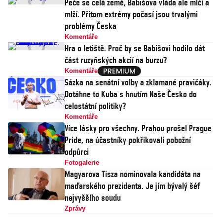
Peče se celá země, Babišova vláda ale mlčí a
mlží. Přitom extrémy počasí jsou trvalými
problémy Česka
Komentáře
Hra o letiště. Proč by se Babišovi hodilo dát
část ruzyňských akcií na burzu?
Komentáře
Sázka na senátní volby a zklamané pravičáky.
Dotáhne to Kuba s hnutím Naše Česko do
celostátní politiky?
Komentáře
Více lásky pro všechny. Prahou prošel Prague
Pride, na účastníky pokřikovali pobožní
odpůrci
Fotogalerie
Magyarova Tisza nominovala kandidáta na
maďarského prezidenta. Je jím bývalý šéf
nejvyššího soudu
Zprávy