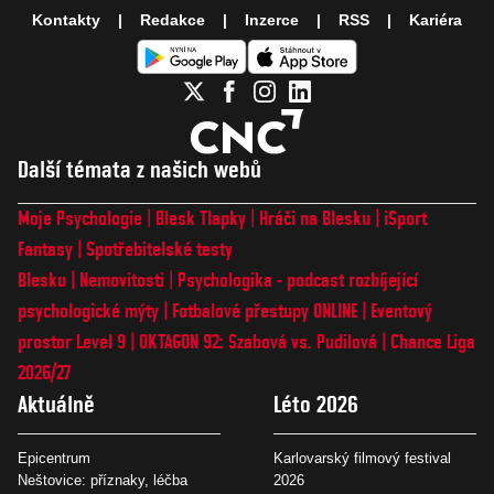
Kontakty
Redakce
Inzerce
RSS
Kariéra
Další témata z našich webů
Moje Psychologie
Blesk Tlapky
Hráči na Blesku
iSport
Fantasy
Spotřebitelské testy
Blesku
Nemovitosti
Psychologika - podcast rozbíjející
psychologické mýty
Fotbalové přestupy ONLINE
Eventový
prostor Level 9
OKTAGON 92: Szabová vs. Pudilová
Chance Liga
2026/27
Aktuálně
Léto 2026
Epicentrum
Karlovarský filmový festival
Neštovice: příznaky, léčba
2026