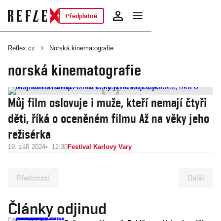
Předplatné
Reflex.cz
Norská kinematografie
norská kinematografie
Můj film oslovuje i muže, kteří nemají čtyři
děti, říká o oceněném filmu Až na věky jeho
režisérka
19. září 2024
12:30
Festival Karlovy Vary
Předchozí
Další
Články odjinud