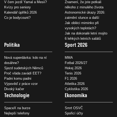
V čem jezdí Yamal a Mesii?
Znamení, že jste potkali
Kvízy pro seniory
někoho z minulého života
Kalendář úplňků 2026
Astronomické úkazy 2026:
Co je bodycount?
zatmění slunce a další
Jak obléci miminko při
vysokých teplotách?
Jak na dokonalé letní mojito
6 lehkých letních salátů
Politika
Sport 2026
Nová superdávka: kdo na ní
MMA
dosáhne?
Fotbal 2026/27
Sjezd sudetských Němců
Hokej 2026
Proč vláda zavádí EET?
Tenis 2026
Padni komu padni
F1 2026
Výpověď z práce vzor
Atletika 2026
Divoký kačer
Cyklistika 2026
Technologie
Ekonomika
SpaceX na burze
Smrt OSVČ
Nejlepší telefony
Spořicí účty