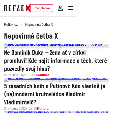
Předplatné
Reflex.cz
Nepovinná četba X
Nepovinná četba X
Ne Dominik Duka – žena ať v církvi
promluví! Kde najít informace o těch, které
pozvedly svůj hlas?
27. dubna 2022
17:00
Kultura
5 zásadních knih o Putinovi: Kdo vlastně je
(ne)moderní krutovládce Vladimir
Vladimirovič?
3. března 2022
18:20
Kultura