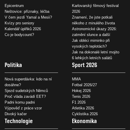
Epicentrum
Karlovarský filmový festival
Neštovice: příznaky, léčba
2026
V čem jezdí Yamal a Mesii?
Znamení, že jste potkali
Kvízy pro seniory
někoho z minulého života
Kalendář úplňků 2026
Astronomické úkazy 2026:
Co je bodycount?
zatmění slunce a další
Jak obléci miminko při
vysokých teplotách?
Jak na dokonalé letní mojito
6 lehkých letních salátů
Politika
Sport 2026
Nová superdávka: kdo na ní
MMA
dosáhne?
Fotbal 2026/27
Sjezd sudetských Němců
Hokej 2026
Proč vláda zavádí EET?
Tenis 2026
Padni komu padni
F1 2026
Výpověď z práce vzor
Atletika 2026
Divoký kačer
Cyklistika 2026
Technologie
Ekonomika