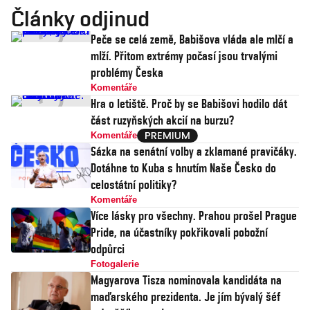
Články odjinud
Peče se celá země, Babišova vláda ale mlčí a
mlží. Přitom extrémy počasí jsou trvalými
problémy Česka
Komentáře
Hra o letiště. Proč by se Babišovi hodilo dát
část ruzyňských akcií na burzu?
Komentáře
Sázka na senátní volby a zklamané pravičáky.
Dotáhne to Kuba s hnutím Naše Česko do
celostátní politiky?
Komentáře
Více lásky pro všechny. Prahou prošel Prague
Pride, na účastníky pokřikovali pobožní
odpůrci
Fotogalerie
Magyarova Tisza nominovala kandidáta na
maďarského prezidenta. Je jím bývalý šéf