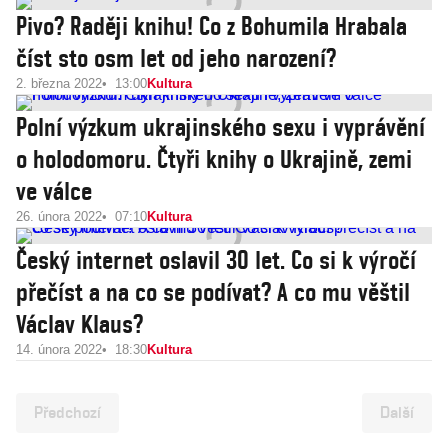
Pivo? Raději knihu! Co z Bohumila Hrabala
číst sto osm let od jeho narození?
2. března 2022
13:00
Kultura
Polní výzkum ukrajinského sexu i vyprávění
o holodomoru. Čtyři knihy o Ukrajině, zemi
ve válce
26. února 2022
07:10
Kultura
Český internet oslavil 30 let. Co si k výročí
přečíst a na co se podívat? A co mu věštil
Václav Klaus?
14. února 2022
18:30
Kultura
Předchozí
Další