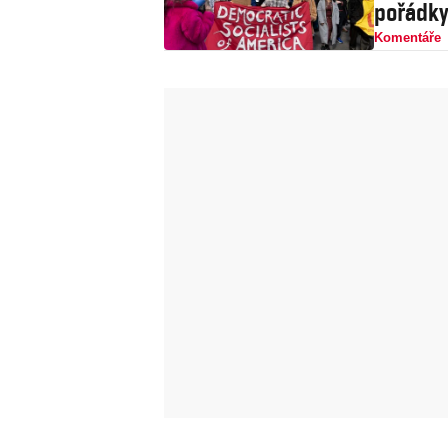
pořádk
Komentáře