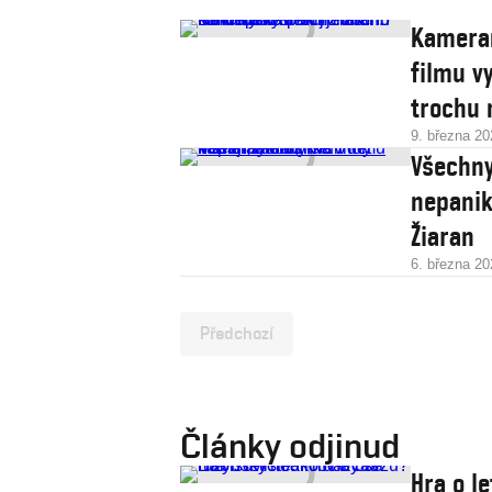
Kameram
filmu v
trochu 
9. března 20
Všechny
nepanik
Žiaran
6. března 20
Předchozí
Články odjinud
Hra o le