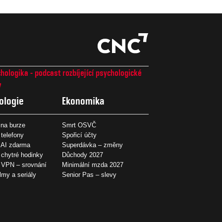
hologika - podcast rozbíjející psychologické
7
ologie
Ekonomika
na burze
Smrt OSVČ
 telefony
Spořicí účty
 AI zdarma
Superdávka – změny
 chytré hodinky
Důchody 2027
í VPN – srovnání
Minimální mzda 2027
ilmy a seriály
Senior Pas – slevy