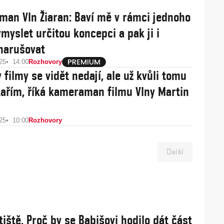
an Vln Žiaran: Baví mě v rámci jednoho
ymyslet určitou koncepci a pak ji i
narušovat
25
14:00
Rozhovory
 filmy se vidět nedají, ale už kvůli tomu
ařím, říká kameraman filmu Vlny Martin
25
10:00
Rozhovory
Další
tiště. Proč by se Babišovi hodilo dát část