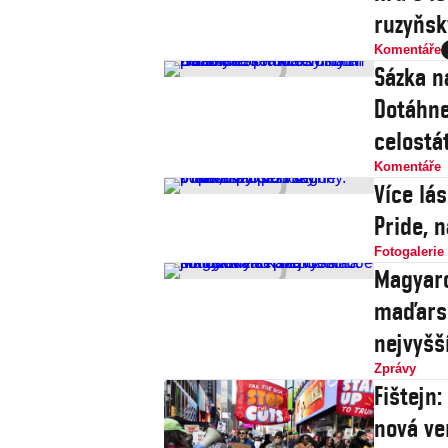
ruzyňsk
Komentáře
Sázka n
Dotáhne
celostát
Komentáře
Více lá
Pride, 
Fotogalerie
Magyaro
maďarsk
nejvyšš
Zprávy
Fištejn
nová ve