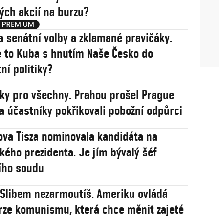
ých akcií na burzu?
a senátní volby a zklamané pravičáky.
 to Kuba s hnutím Naše Česko do
ní politiky?
sky pro všechny. Prahou prošel Prague
na účastníky pokřikovali pobožní odpůrci
va Tisza nominovala kandidáta na
ého prezidenta. Je jím bývalý šéf
ího soudu
: Slibem nezarmoutíš. Ameriku ovládá
rze komunismu, která chce měnit zajeté