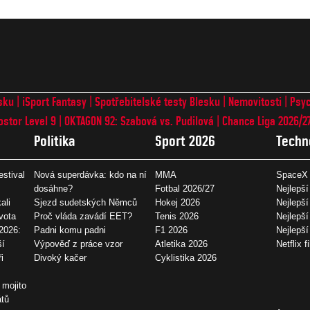
sku
iSport Fantasy
Spotřebitelské testy Blesku
Nemovitosti
Psyc
ostor Level 9
OKTAGON 92: Szabová vs. Pudilová
Chance Liga 2026/2
Politika
Sport 2026
Techn
estival
Nová superdávka: kdo na ní
MMA
SpaceX 
dosáhne?
Fotbal 2026/27
Nejlepší
ali
Sjezd sudetských Němců
Hokej 2026
Nejlepší
vota
Proč vláda zavádí EET?
Tenis 2026
Nejlepší
2026:
Padni komu padni
F1 2026
Nejlepš
ší
Výpověď z práce vzor
Atletika 2026
Netflix f
i
Divoký kačer
Cyklistika 2026
 mojito
átů