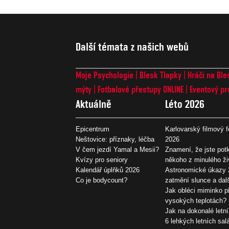
Další témata z našich webů
Moje Psychologie
Blesk Tlapky
Hráči na Ble
mýty
Fotbalové přestupy ONLINE
Eventový pr
Aktuálně
Léto 2026
Epicentrum
Karlovarský filmový f
Neštovice: příznaky, léčba
2026
V čem jezdí Yamal a Mesii?
Znamení, že jste potk
Kvízy pro seniory
někoho z minulého ži
Kalendář úplňků 2026
Astronomické úkazy 
Co je bodycount?
zatmění slunce a dal
Jak obléci miminko př
vysokých teplotách?
Jak na dokonalé letní
6 lehkých letních sal