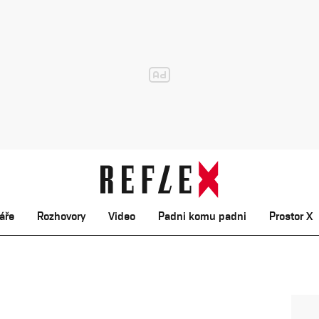
áře
Rozhovory
Video
Padni komu padni
Prostor X