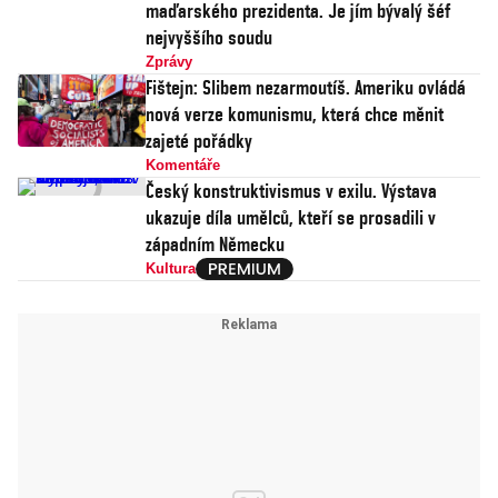
maďarského prezidenta. Je jím bývalý šéf
nejvyššího soudu
Zprávy
Fištejn: Slibem nezarmoutíš. Ameriku ovládá
nová verze komunismu, která chce měnit
zajeté pořádky
Komentáře
Český konstruktivismus v exilu. Výstava
ukazuje díla umělců, kteří se prosadili v
západním Německu
Kultura