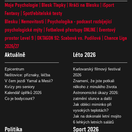
Moje Psychologie
Blesk Tlapky
Hráči na Blesku
iSport
Fantasy
Spotřebitelské testy
Blesku
Nemovitosti
Psychologika - podcast rozbíjející
psychologické mýty
Fotbalové přestupy ONLINE
Eventový
prostor Level 9
OKTAGON 92: Szabová vs. Pudilová
Chance Liga
2026/27
Aktuálně
Léto 2026
Epicentrum
Karlovarský filmový festival
Neštovice: příznaky, léčba
2026
V čem jezdí Yamal a Mesii?
Znamení, že jste potkali
Kvízy pro seniory
někoho z minulého života
Kalendář úplňků 2026
Astronomické úkazy 2026:
Co je bodycount?
zatmění slunce a další
Jak obléci miminko při
vysokých teplotách?
Jak na dokonalé letní mojito
6 lehkých letních salátů
Politika
Sport 2026