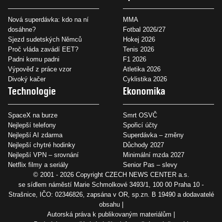
Nová superdávka: kdo na ní
MMA
dosáhne?
Fotbal 2026/27
Sjezd sudetských Němců
Hokej 2026
Proč vláda zavádí EET?
Tenis 2026
Padni komu padni
F1 2026
Výpověď z práce vzor
Atletika 2026
Divoký kačer
Cyklistika 2026
Technologie
Ekonomika
SpaceX na burze
Smrt OSVČ
Nejlepší telefony
Spořicí účty
Nejlepší AI zdarma
Superdávka – změny
Nejlepší chytré hodinky
Důchody 2027
Nejlepší VPN – srovnání
Minimální mzda 2027
Netflix filmy a seriály
Senior Pas – slevy
© 2001 - 2026 Copyright
CZECH NEWS CENTER a.s.
se sídlem náměstí Marie Schmolkové 3493/1, 100 00 Praha 10 -
Strašnice, IČO: 02346826, zapsána v OR, sp.zn. B 19490 a dodavatelé
obsahu
Autorská práva k publikovaným materiálům