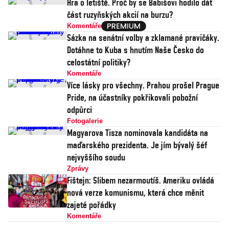
Hra o letiště. Proč by se Babišovi hodilo dát
část ruzyňských akcií na burzu?
Komentáře
Sázka na senátní volby a zklamané pravičáky.
Dotáhne to Kuba s hnutím Naše Česko do
celostátní politiky?
Komentáře
Více lásky pro všechny. Prahou prošel Prague
Pride, na účastníky pokřikovali pobožní
odpůrci
Fotogalerie
Magyarova Tisza nominovala kandidáta na
maďarského prezidenta. Je jím bývalý šéf
nejvyššího soudu
Zprávy
Fištejn: Slibem nezarmoutíš. Ameriku ovládá
nová verze komunismu, která chce měnit
zajeté pořádky
Komentáře