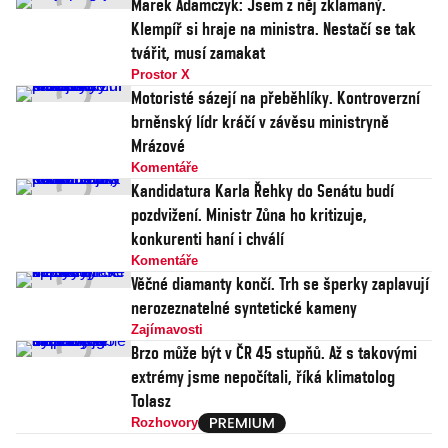
Marek Adamczyk: Jsem z něj zklamaný.
Klempíř si hraje na ministra. Nestačí se tak
tvářit, musí zamakat
Prostor X
Motoristé sázejí na přeběhlíky. Kontroverzní
brněnský lídr kráčí v závěsu ministryně
Mrázové
Komentáře
Kandidatura Karla Řehky do Senátu budí
pozdvižení. Ministr Zůna ho kritizuje,
konkurenti haní i chválí
Komentáře
Věčné diamanty končí. Trh se šperky zaplavují
nerozeznatelné syntetické kameny
Zajímavosti
Brzo může být v ČR 45 stupňů. Až s takovými
extrémy jsme nepočítali, říká klimatolog
Tolasz
Rozhovory