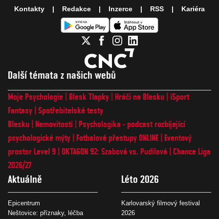
Kontakty
Redakce
Inzerce
RSS
Kariéra
Další témata z našich webů
Moje Psychologie
Blesk Tlapky
Hráči na Blesku
iSport
Fantasy
Spotřebitelské testy
Blesku
Nemovitosti
Psychologika - podcast rozbíjející
psychologické mýty
Fotbalové přestupy ONLINE
Eventový
prostor Level 9
OKTAGON 92: Szabová vs. Pudilová
Chance Liga
2026/27
Aktuálně
Léto 2026
Epicentrum
Karlovarský filmový festival
Neštovice: příznaky, léčba
2026