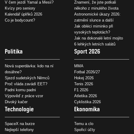
V čem jezdí Yamal a Mesii?
Znamení, že jste potkali
Kvízy pro seniory
někoho z minulého života
Kalendář úplňků 2026
Astronomické úkazy 2026:
Co je bodycount?
zatmění slunce a další
Jak obléci miminko při
vysokých teplotách?
Jak na dokonalé letní mojito
6 lehkých letních salátů
Politika
Sport 2026
Nová superdávka: kdo na ní
MMA
dosáhne?
Fotbal 2026/27
Sjezd sudetských Němců
Hokej 2026
Proč vláda zavádí EET?
Tenis 2026
Padni komu padni
F1 2026
Výpověď z práce vzor
Atletika 2026
Divoký kačer
Cyklistika 2026
Technologie
Ekonomika
SpaceX na burze
Temu a clo
Nejlepší telefony
Spořicí účty