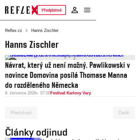
Předplatné
Reflex.cz
Hanns Zischler
Hanns Zischler
Návrat, který už není možný. Pawlikowski v
novince Domovina posílá Thomase Manna
do rozděleného Německa
9. července 2026
07:00
Festival Karlovy Vary
Předchozí
Další
Články odjinud