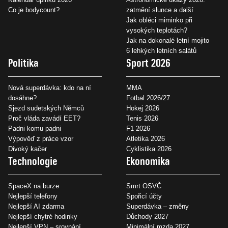
Co je bodycount?
zatmění slunce a další
Jak obléci miminko při
vysokých teplotách?
Jak na dokonalé letní mojito
6 lehkých letních salátů
Politika
Sport 2026
Nová superdávka: kdo na ní
MMA
dosáhne?
Fotbal 2026/27
Sjezd sudetských Němců
Hokej 2026
Proč vláda zavádí EET?
Tenis 2026
Padni komu padni
F1 2026
Výpověď z práce vzor
Atletika 2026
Divoký kačer
Cyklistika 2026
Technologie
Ekonomika
SpaceX na burze
Smrt OSVČ
Nejlepší telefony
Spořicí účty
Nejlepší AI zdarma
Superdávka – změny
Nejlepší chytré hodinky
Důchody 2027
Nejlepší VPN – srovnání
Minimální mzda 2027