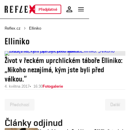
Předplatné
Reflex.cz
Elliniko
Elliniko
Život v řeckém uprchlickém táboře Elliniko:
„Nikoho nezajímá, kým jste byli před
válkou.“
4. května 2017
16:30
Fotogalerie
Předchozí
Další
Články odjinud