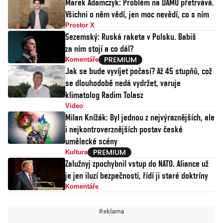
Marek Adamczyk: Problém na DAMU přetrvává.
Všichni o něm vědí, jen moc nevědí, co s ním
Prostor X
Sezemský: Ruská raketa v Polsku. Babiš
za ním stojí a co dál?
Komentáře
Jak se bude vyvíjet počasí? Až 45 stupňů, což
se dlouhodobě nedá vydržet, varuje
klimatolog Radim Tolasz
Video
Milan Knížák: Byl jednou z nejvýraznějších, ale
i nejkontroverznějších postav české
umělecké scény
Kultura
Zalužnyj zpochybnil vstup do NATO. Aliance už
je jen iluzí bezpečnosti, řídí ji staré doktríny
Komentáře