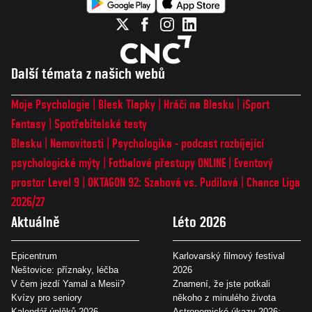
Další témata z našich webů
Moje Psychologie
Blesk Tlapky
Hráči na Blesku
iSport
Fantasy
Spotřebitelské testy
Blesku
Nemovitosti
Psychologika - podcast rozbíjející
psychologické mýty
Fotbalové přestupy ONLINE
Eventový
prostor Level 9
OKTAGON 92: Szabová vs. Pudilová
Chance Liga
2026/27
Aktuálně
Léto 2026
Epicentrum
Karlovarský filmový festival
Neštovice: příznaky, léčba
2026
V čem jezdí Yamal a Mesii?
Znamení, že jste potkali
Kvízy pro seniory
někoho z minulého života
Kalendář úplňků 2026
Astronomické úkazy 2026: