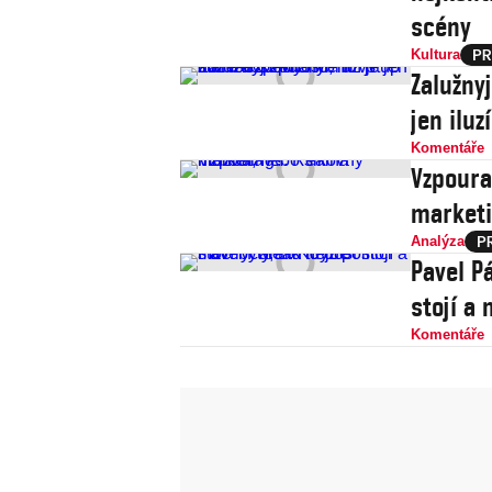
scény
Kultura
Zalužny
jen iluz
Komentáře
Vzpoura
market
Analýza
Pavel Pá
stojí a
Komentáře