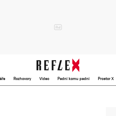
áře
Rozhovory
Video
Padni komu padni
Prostor X