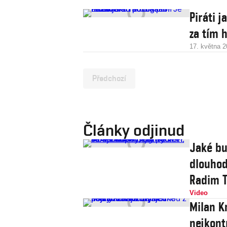
Piráti 
za tím h
17. května 
Předchozí
Články odjinud
Jaké bu
dlouhod
Radim T
Video
Milan Kn
nejkont