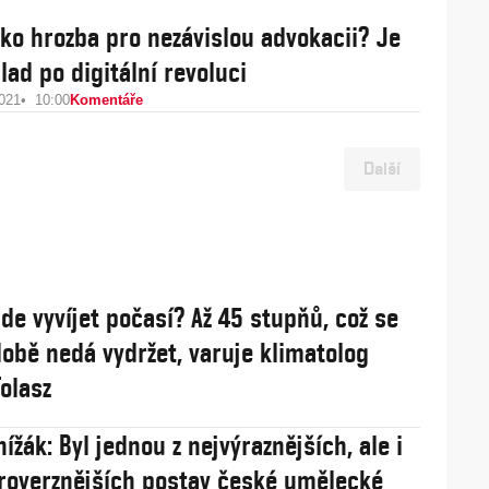
jako hrozba pro nezávislou advokacii? Je
lad po digitální revoluci
2021
10:00
Komentáře
Další
de vyvíjet počasí? Až 45 stupňů, což se
obě nedá vydržet, varuje klimatolog
olasz
ížák: Byl jednou z nejvýraznějších, ale i
roverznějších postav české umělecké