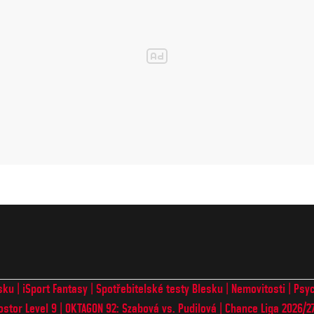
sku
iSport Fantasy
Spotřebitelské testy Blesku
Nemovitosti
Psyc
ostor Level 9
OKTAGON 92: Szabová vs. Pudilová
Chance Liga 2026/2