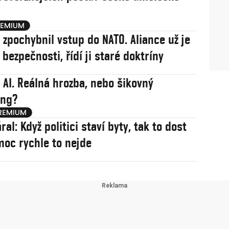
j zpochybnil vstup do NATO. Aliance už je
í bezpečnosti, řídí ji staré doktríny
 AI. Reálná hrozba, nebo šikovný
ing?
ral: Když politici staví byty, tak to dost
 moc rychle to nejde