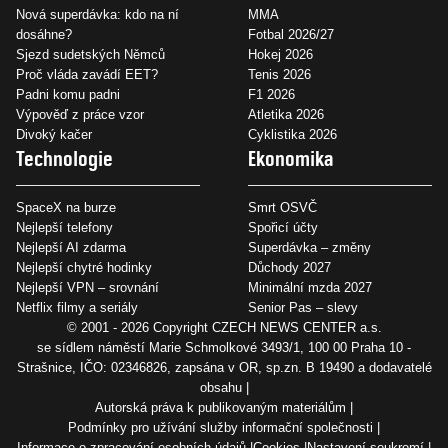
Nová superdávka: kdo na ní
MMA
dosáhne?
Fotbal 2026/27
Sjezd sudetských Němců
Hokej 2026
Proč vláda zavádí EET?
Tenis 2026
Padni komu padni
F1 2026
Výpověď z práce vzor
Atletika 2026
Divoký kačer
Cyklistika 2026
Technologie
Ekonomika
SpaceX na burze
Smrt OSVČ
Nejlepší telefony
Spořicí účty
Nejlepší AI zdarma
Superdávka – změny
Nejlepší chytré hodinky
Důchody 2027
Nejlepší VPN – srovnání
Minimální mzda 2027
Netflix filmy a seriály
Senior Pas – slevy
© 2001 - 2026 Copyright
CZECH NEWS CENTER a.s.
se sídlem náměstí Marie Schmolkové 3493/1, 100 00 Praha 10 -
Strašnice, IČO: 02346826, zapsána v OR, sp.zn. B 19490 a dodavatelé
obsahu
Autorská práva k publikovaným materiálům
Podmínky pro užívání služby informační společnosti
Informace o zpracování osobních údajů
Cookies
Nastavení soukromí