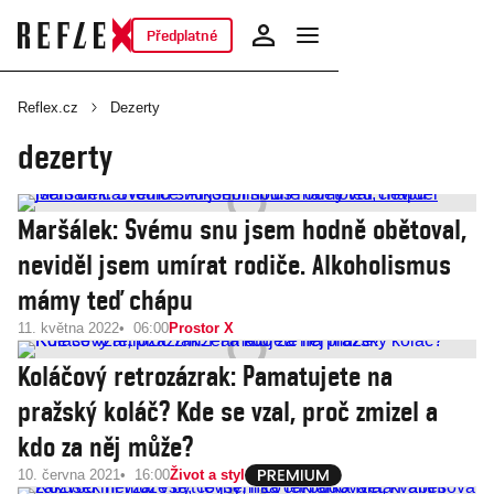
Předplatné
Reflex.cz
Dezerty
dezerty
Maršálek: Svému snu jsem hodně obětoval,
neviděl jsem umírat rodiče. Alkoholismus
mámy teď chápu
11. května 2022
06:00
Prostor X
Koláčový retrozázrak: Pamatujete na
pražský koláč? Kde se vzal, proč zmizel a
kdo za něj může?
10. června 2021
16:00
Život a styl