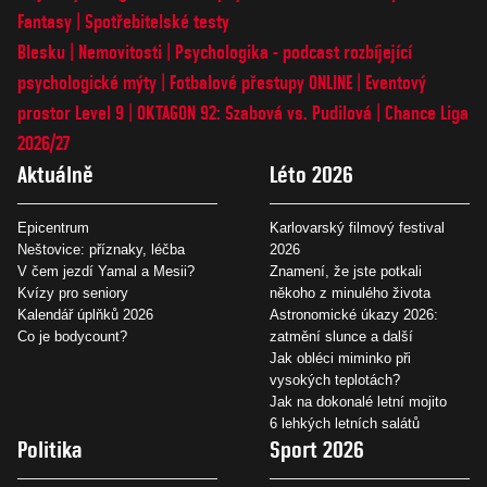
Fantasy
Spotřebitelské testy
Blesku
Nemovitosti
Psychologika - podcast rozbíjející
psychologické mýty
Fotbalové přestupy ONLINE
Eventový
prostor Level 9
OKTAGON 92: Szabová vs. Pudilová
Chance Liga
2026/27
Aktuálně
Léto 2026
Epicentrum
Karlovarský filmový festival
Neštovice: příznaky, léčba
2026
V čem jezdí Yamal a Mesii?
Znamení, že jste potkali
Kvízy pro seniory
někoho z minulého života
Kalendář úplňků 2026
Astronomické úkazy 2026:
Co je bodycount?
zatmění slunce a další
Jak obléci miminko při
vysokých teplotách?
Jak na dokonalé letní mojito
6 lehkých letních salátů
Politika
Sport 2026