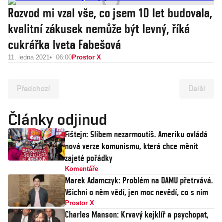
Rozvod mi vzal vše, co jsem 10 let budovala,
kvalitní zákusek nemůže být levný, říká
cukrářka Iveta Fabešová
11. ledna 2021
06:00
Prostor X
Předchozí
Další
Články odjinud
Fištejn: Slibem nezarmoutíš. Ameriku ovládá
nová verze komunismu, která chce měnit
zajeté pořádky
Komentáře
Marek Adamczyk: Problém na DAMU přetrvává.
Všichni o něm vědí, jen moc nevědí, co s ním
Prostor X
Charles Manson: Krvavý kejklíř a psychopat,