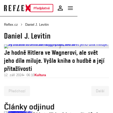
Předplatné
Reflex.cz
Daniel J. Levitin
Daniel J. Levitin
Je hodně Hitlera ve Wagnerovi, ale svět
jeho díla miluje. Vyšla kniha o hudbě a její
přitažlivosti
12. září 2024
06:10
Kultura
Předchozí
Další
Články odjinud