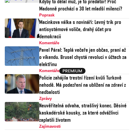
Kdyby to dělal muž, je to predátor! Proč
Madonně prochází o 30 let mladší milenci?
Poprask
Macinkova válka s novináři: Levný trik pro
antisystémové voliče, drahý účet pro
demokracii
Komentáře
Pavel Páral: Teplá večeře jen občas, praní až
o víkendu. Brusel chystá revoluci v účtech za
elektřinu
Komentáře
Policie zahájila trestní řízení kvůli Turkově
nehodě. Má podezření na ublížení na zdraví z
nedbalosti
Zprávy
Neuvěřitelná odvaha, strašlivý konec. Děsivé
kaskadérské kousky, za které odvážlivci
zaplatili životem
Zajímavosti