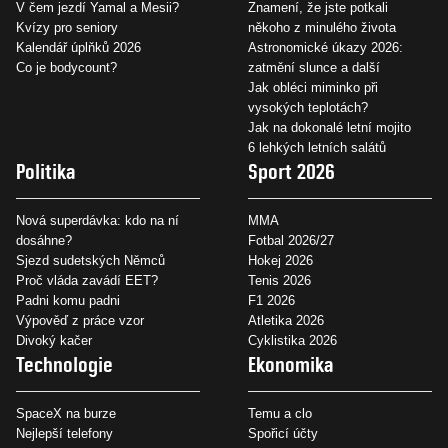
V čem jezdí Yamal a Mesii?
Znamení, že jste potkali
Kvízy pro seniory
někoho z minulého života
Kalendář úplňků 2026
Astronomické úkazy 2026:
Co je bodycount?
zatmění slunce a další
Jak obléci miminko při
vysokých teplotách?
Jak na dokonalé letní mojito
6 lehkých letních salátů
Politika
Sport 2026
Nová superdávka: kdo na ní
MMA
dosáhne?
Fotbal 2026/27
Sjezd sudetských Němců
Hokej 2026
Proč vláda zavádí EET?
Tenis 2026
Padni komu padni
F1 2026
Výpověď z práce vzor
Atletika 2026
Divoký kačer
Cyklistika 2026
Technologie
Ekonomika
SpaceX na burze
Temu a clo
Nejlepší telefony
Spořicí účty