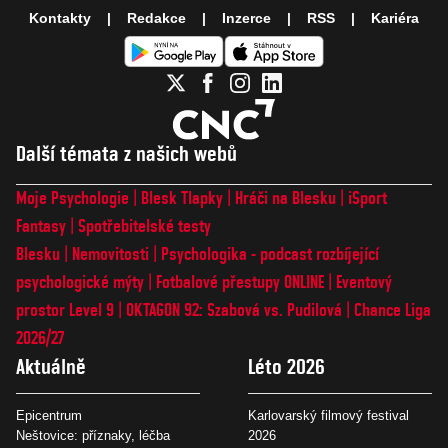
Kontakty
Redakce
Inzerce
RSS
Kariéra
Další témata z našich webů
Moje Psychologie
Blesk Tlapky
Hráči na Blesku
iSport
Fantasy
Spotřebitelské testy
Blesku
Nemovitosti
Psychologika - podcast rozbíjející
psychologické mýty
Fotbalové přestupy ONLINE
Eventový
prostor Level 9
OKTAGON 92: Szabová vs. Pudilová
Chance Liga
2026/27
Aktuálně
Léto 2026
Epicentrum
Karlovarský filmový festival
Neštovice: příznaky, léčba
2026