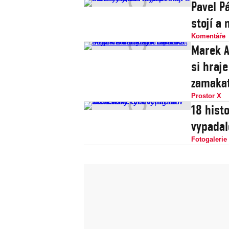
Pavel Pá
stojí a
Komentáře
Marek A
si hraje
zamaka
Prostor X
18 histo
vypadal
Fotogalerie