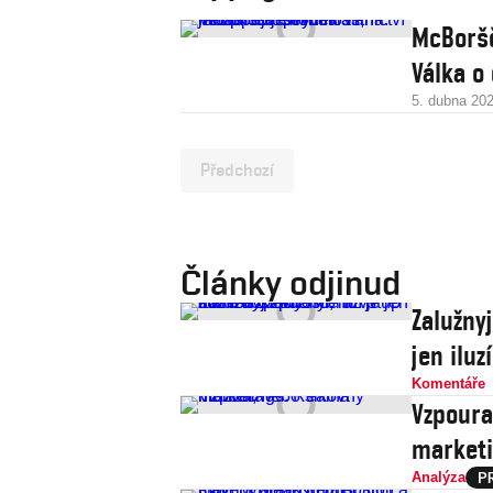
McBoršč
Válka o
5. dubna 20
Předchozí
Články odjinud
Zalužny
jen iluz
Komentáře
Vzpoura
market
Analýza