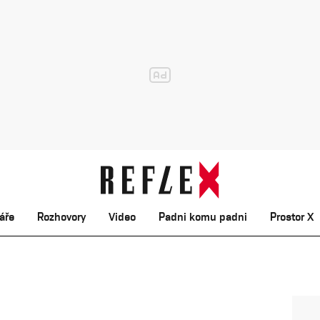
áře
Rozhovory
Video
Padni komu padni
Prostor X