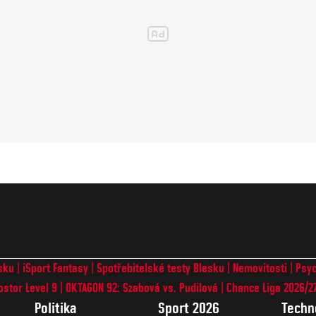
sku
iSport Fantasy
Spotřebitelské testy Blesku
Nemovitosti
Psyc
ostor Level 9
OKTAGON 92: Szabová vs. Pudilová
Chance Liga 2026/2
Politika
Sport 2026
Techn