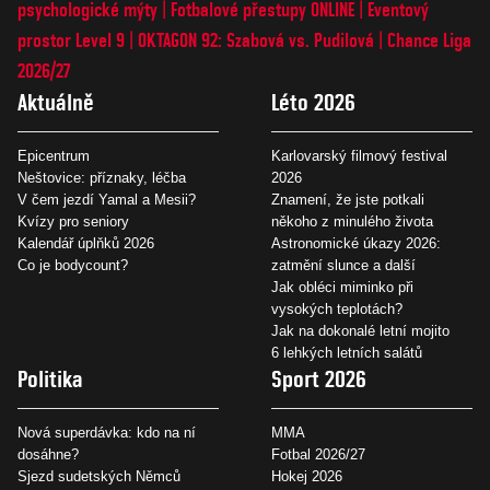
psychologické mýty
Fotbalové přestupy ONLINE
Eventový
prostor Level 9
OKTAGON 92: Szabová vs. Pudilová
Chance Liga
2026/27
Aktuálně
Léto 2026
Epicentrum
Karlovarský filmový festival
Neštovice: příznaky, léčba
2026
V čem jezdí Yamal a Mesii?
Znamení, že jste potkali
Kvízy pro seniory
někoho z minulého života
Kalendář úplňků 2026
Astronomické úkazy 2026:
Co je bodycount?
zatmění slunce a další
Jak obléci miminko při
vysokých teplotách?
Jak na dokonalé letní mojito
6 lehkých letních salátů
Politika
Sport 2026
Nová superdávka: kdo na ní
MMA
dosáhne?
Fotbal 2026/27
Sjezd sudetských Němců
Hokej 2026