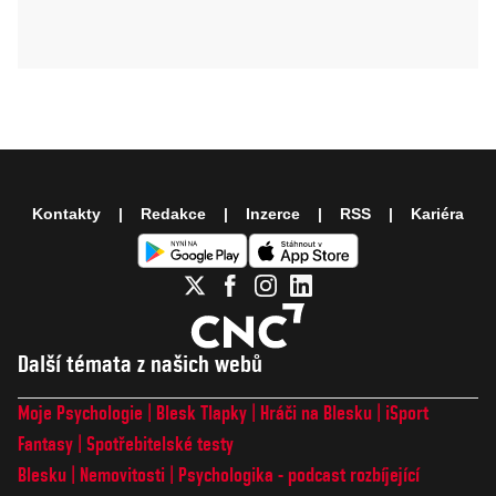
Kontakty
Redakce
Inzerce
RSS
Kariéra
Další témata z našich webů
Moje Psychologie
Blesk Tlapky
Hráči na Blesku
iSport
Fantasy
Spotřebitelské testy
Blesku
Nemovitosti
Psychologika - podcast rozbíjející