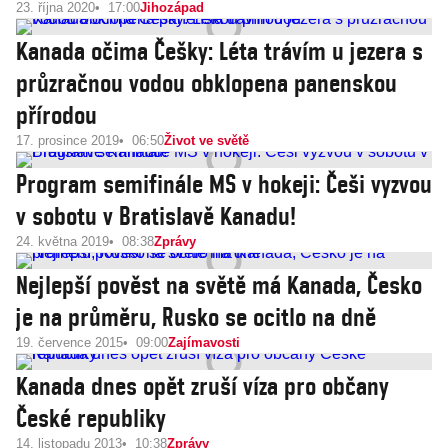
23. října 2020
17:00
Jihozápad
Kanada očima Češky: Léta trávím u jezera s
průzračnou vodou obklopena panenskou
přírodou
17. prosince 2019
06:50
Život ve světě
Program semifinále MS v hokeji: Češi vyzvou
v sobotu v Bratislavě Kanadu!
24. května 2019
08:38
Zprávy
Nejlepší pověst na světě má Kanada, Česko
je na průměru, Rusko se ocitlo na dně
19. července 2015
09:00
Zajímavosti
Kanada dnes opět zruší víza pro občany
České republiky
14. listopadu 2013
10:38
Zprávy