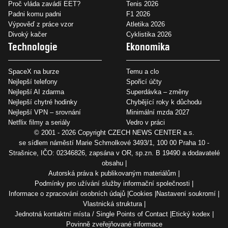
Proč vláda zavádí EET?
Tenis 2026
Padni komu padni
F1 2026
Výpověď z práce vzor
Atletika 2026
Divoký kačer
Cyklistika 2026
Technologie
Ekonomika
SpaceX na burze
Temu a clo
Nejlepší telefony
Spořicí účty
Nejlepší AI zdarma
Superdávka – změny
Nejlepší chytré hodinky
Chybějící roky k důchodu
Nejlepší VPN – srovnání
Minimální mzda 2027
Netflix filmy a seriály
Vedro v práci
© 2001 - 2026 Copyright
CZECH NEWS CENTER a.s.
se sídlem náměstí Marie Schmolkové 3493/1, 100 00 Praha 10 -
Strašnice, IČO: 02346826, zapsána v OR, sp.zn. B 19490 a dodavatelé
obsahu
Autorská práva k publikovaným materiálům
Podmínky pro užívání služby informační společnosti
Informace o zpracování osobních údajů
Cookies
Nastavení soukromí
Vlastnická struktura
Jednotná kontaktní místa / Single Points of Contact
Etický kodex
Povinně zveřejňované informace