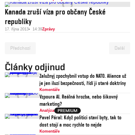
Kanada zruší víza pro občany České
republiky
17. října 2013
14:39
Zprávy
Předchozí
Další
Články odjinud
Zalužnyj zpochybnil vstup do NATO. Aliance už
je jen iluzí bezpečnosti, řídí ji staré doktríny
Komentáře
Vzpoura AI. Reálná hrozba, nebo šikovný
marketing?
Analýza
Pavel Páral: Když politici staví byty, tak to
dost stojí a moc rychle to nejde
Komentáře