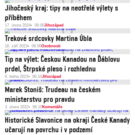
Jihočeský kraj: tipy na neotřelé výlety s
příběhem
17. února 2024
06:00
Jihozápad
Trekové srdcovky Martina Úbla
16. září 2023
06:00
Osobnosti
Tip na výlet: Českou Kanadou na Ďáblovu
prdel, Štrpské pleso i rozhlednu
6. ledna 2023
06:10
Jihozápad
Marek Stoniš: Trudeau na českém
ministerstvu pro pravdu
3. února 2022
06:10
Komentáře
Historické Slavonice na okraji České Kanady
učarují na povrchu i v podzemí