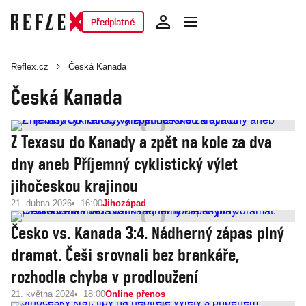
Předplatné
Reflex.cz
Česká Kanada
Česká Kanada
Z Texasu do Kanady a zpět na kole za dva
dny aneb Příjemný cyklistický výlet
jihočeskou krajinou
21. dubna 2026
16:00
Jihozápad
Česko vs. Kanada 3:4. Nádherný zápas plný
dramat. Češi srovnali bez brankáře,
rozhodla chyba v prodloužení
21. května 2024
18:00
Online přenos