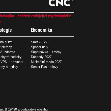
hologika - podcast rozbíjející psychologické
7
ologie
Ekonomika
na burze
Smrt OSVČ
 telefony
Spořicí účty
 AI zdarma
Superdávka – změny
 chytré hodinky
Důchody 2027
í VPN – srovnání
Minimální mzda 2027
ilmy a seriály
Senior Pas – slevy
zn. B 19490 a dodavatelé obsahu