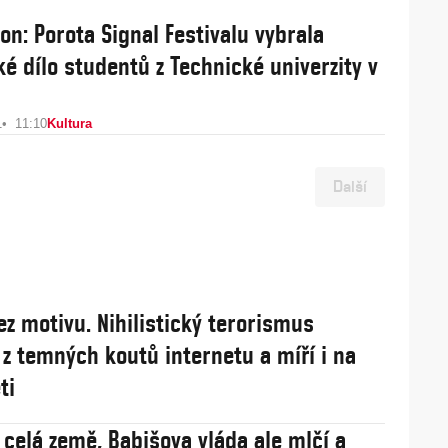
on: Porota Signal Festivalu vybrala
é dílo studentů z Technické univerzity v
1
11:10
Kultura
Další
ez motivu. Nihilistický terorismus
 z temných koutů internetu a míří i na
ti
 celá země, Babišova vláda ale mlčí a