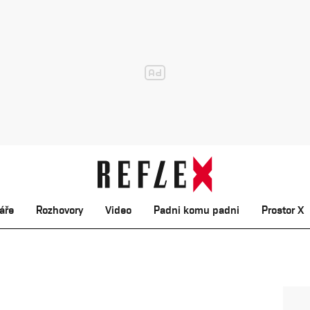
áře
Rozhovory
Video
Padni komu padni
Prostor X