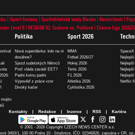
sku
iSport Fantasy
Spotřebitelské testy Blesku
Nemovitosti
Psyc
ostor Level 9
OKTAGON 92: Szabová vs. Pudilová
Chance Liga 2026/2
Politika
Sport 2026
Techn
estival
Nová superdávka: kdo na ní
MMA
SpaceX 
dosáhne?
Fotbal 2026/27
Nejlepší
ali
Sjezd sudetských Němců
Hokej 2026
Nejlepší
vota
Proč vláda zavádí EET?
Tenis 2026
Nejlepší
2026:
Padni komu padni
F1 2026
Nejlepš
ší
Výpověď z práce vzor
Atletika 2026
Netflix f
i
Divoký kačer
Cyklistika 2026
 mojito
átů
Kontakty
Redakce
Inzerce
RSS
Kariéra
© 2001 - 2026 Copyright
CZECH NEWS CENTER a.s.
vé 3493/1, 100 00 Praha 10 - Strašnice, IČO: 02346826, zapsána v OR, sp.