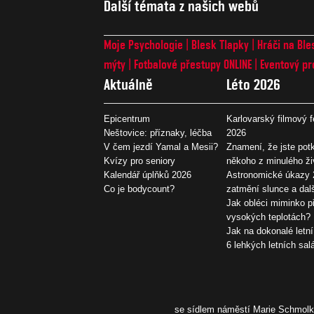
Další témata z našich webů
Moje Psychologie
Blesk Tlapky
Hráči na Ble
mýty
Fotbalové přestupy ONLINE
Eventový pr
Aktuálně
Léto 2026
Epicentrum
Karlovarský filmový f
Neštovice: příznaky, léčba
2026
V čem jezdí Yamal a Mesii?
Znamení, že jste potk
Kvízy pro seniory
někoho z minulého ži
Kalendář úplňků 2026
Astronomické úkazy 
Co je bodycount?
zatmění slunce a dal
Jak obléci miminko př
vysokých teplotách?
Jak na dokonalé letní
6 lehkých letních sal
se sídlem náměstí Marie Schmolko