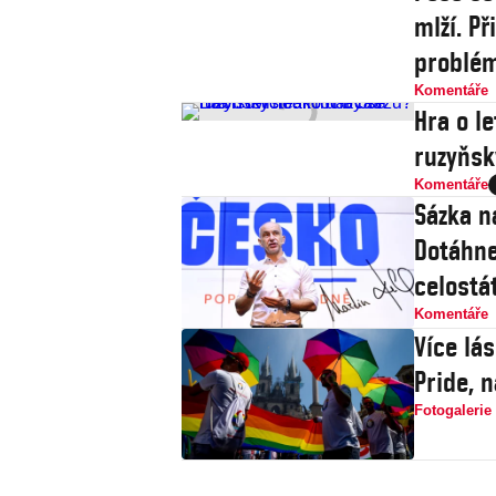
mlží. P
problé
Komentáře
Hra o le
ruzyňsk
Komentáře
Sázka n
Dotáhne
celostát
Komentáře
Více lá
Pride, 
Fotogalerie