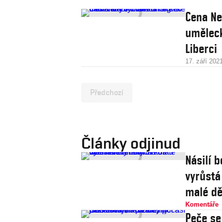
Cena Ne
uměleck
Liberci
17. září 202
Předchozí
Články odjinud
Násilí b
vyrůstá
malé dě
Komentáře
Peče se