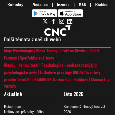
Kontakty
Redakce
Inzerce
RSS
Kariéra
Další témata z našich webů
Moje Psychologie
Blesk Tlapky
Hráči na Blesku
iSport
Fantasy
Spotřebitelské testy
Blesku
Nemovitosti
Psychologika - podcast rozbíjející
psychologické mýty
Fotbalové přestupy ONLINE
Eventový
prostor Level 9
OKTAGON 92: Szabová vs. Pudilová
Chance Liga
2026/27
Aktuálně
Léto 2026
Epicentrum
Karlovarský filmový festival
Neštovice: příznaky, léčba
2026