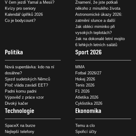
V čem jezdí Yamal a Mesii?
Znamení, že jste potkali
Kvízy pro seniory
někoho z minulého života
Kalendář úplňků 2026
Astronomické úkazy 2026:
Co je bodycount?
zatmění slunce a další
Jak obléci miminko při
vysokých teplotách?
Jak na dokonalé letní mojito
6 lehkých letních salátů
Politika
Sport 2026
Nová superdávka: kdo na ní
MMA
dosáhne?
Fotbal 2026/27
Sjezd sudetských Němců
Hokej 2026
Proč vláda zavádí EET?
Tenis 2026
Padni komu padni
F1 2026
Výpověď z práce vzor
Atletika 2026
Divoký kačer
Cyklistika 2026
Technologie
Ekonomika
SpaceX na burze
Temu a clo
Nejlepší telefony
Spořicí účty