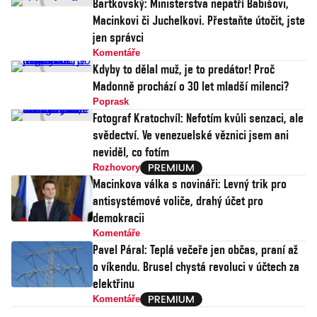
Bartkovský: Ministerstva nepatří Babišovi,
Macinkovi či Juchelkovi. Přestaňte útočit, jste
jen správci
Komentáře
Kdyby to dělal muž, je to predátor! Proč
Madonně prochází o 30 let mladší milenci?
Poprask
Fotograf Kratochvíl: Nefotím kvůli senzaci, ale
svědectví. Ve venezuelské věznici jsem ani
neviděl, co fotím
Rozhovory
Macinkova válka s novináři: Levný trik pro
antisystémové voliče, drahý účet pro
demokracii
Komentáře
Pavel Páral: Teplá večeře jen občas, praní až
o víkendu. Brusel chystá revoluci v účtech za
elektřinu
Komentáře