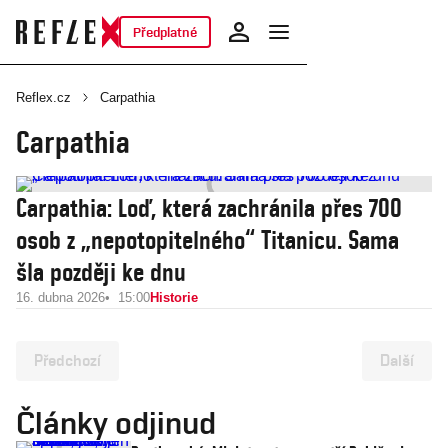
Předplatné
Reflex.cz
Carpathia
Carpathia
Carpathia: Loď, která zachránila přes 700
osob z „nepotopitelného“ Titanicu. Sama
šla později ke dnu
16. dubna 2026
15:00
Historie
Předchozí
Další
Články odjinud