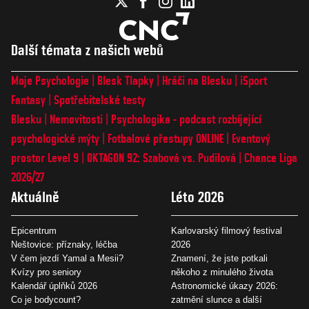
Další témata z našich webů
Moje Psychologie
Blesk Tlapky
Hráči na Blesku
iSport
Fantasy
Spotřebitelské testy
Blesku
Nemovitosti
Psychologika - podcast rozbíjející
psychologické mýty
Fotbalové přestupy ONLINE
Eventový
prostor Level 9
OKTAGON 92: Szabová vs. Pudilová
Chance Liga
2026/27
Aktuálně
Léto 2026
Epicentrum
Karlovarský filmový festival
Neštovice: příznaky, léčba
2026
V čem jezdí Yamal a Mesii?
Znamení, že jste potkali
Kvízy pro seniory
někoho z minulého života
Kalendář úplňků 2026
Astronomické úkazy 2026:
Co je bodycount?
zatmění slunce a další