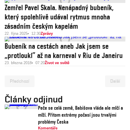
Zemřel Pavel Skala. Nenápadný bubeník,
který spolehlivě udával rytmus mnoha
zásadním českým kapelám
22. října 2025
12:30
Zprávy
Bubeník na cestách aneb Jak jsem se
„protloukl” až na karneval v Riu de Janeiru
23. března 2018
07:20
Život ve světě
Předchozí
Další
Články odjinud
Peče se celá země, Babišova vláda ale mlčí a
mlží. Přitom extrémy počasí jsou trvalými
problémy Česka
Komentáře