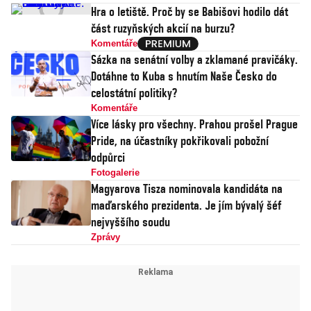
Hra o letiště. Proč by se Babišovi hodilo dát
část ruzyňských akcií na burzu?
Komentáře
Sázka na senátní volby a zklamané pravičáky.
Dotáhne to Kuba s hnutím Naše Česko do
celostátní politiky?
Komentáře
Více lásky pro všechny. Prahou prošel Prague
Pride, na účastníky pokřikovali pobožní
odpůrci
Fotogalerie
Magyarova Tisza nominovala kandidáta na
maďarského prezidenta. Je jím bývalý šéf
nejvyššího soudu
Zprávy