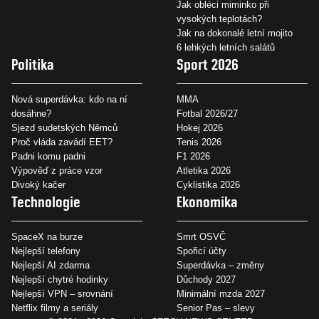
Jak obléci miminko při
vysokých teplotách?
Jak na dokonalé letní mojito
6 lehkých letních salátů
Politika
Sport 2026
Nová superdávka: kdo na ní
MMA
dosáhne?
Fotbal 2026/27
Sjezd sudetských Němců
Hokej 2026
Proč vláda zavádí EET?
Tenis 2026
Padni komu padni
F1 2026
Výpověď z práce vzor
Atletika 2026
Divoký kačer
Cyklistika 2026
Technologie
Ekonomika
SpaceX na burze
Smrt OSVČ
Nejlepší telefony
Spořicí účty
Nejlepší AI zdarma
Superdávka – změny
Nejlepší chytré hodinky
Důchody 2027
Nejlepší VPN – srovnání
Minimální mzda 2027
Netflix filmy a seriály
Senior Pas – slevy