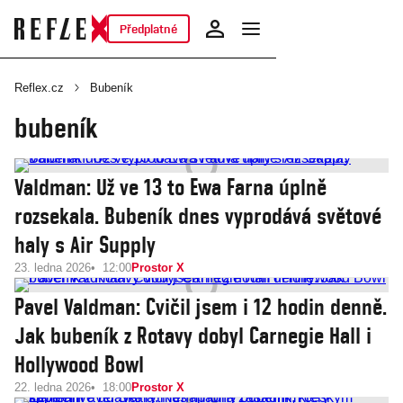
Předplatné
Reflex.cz
Bubeník
bubeník
Valdman: Už ve 13 to Ewa Farna úplně
rozsekala. Bubeník dnes vyprodává světové
haly s Air Supply
23. ledna 2026
12:00
Prostor X
Pavel Valdman: Cvičil jsem i 12 hodin denně.
Jak bubeník z Rotavy dobyl Carnegie Hall i
Hollywood Bowl
22. ledna 2026
18:00
Prostor X