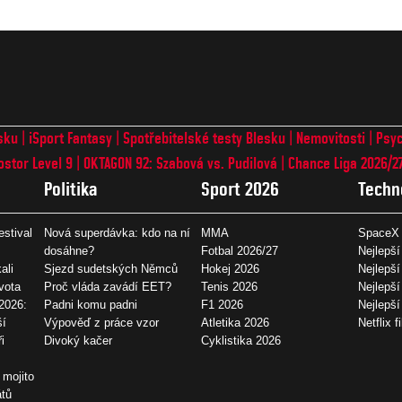
sku
iSport Fantasy
Spotřebitelské testy Blesku
Nemovitosti
Psyc
ostor Level 9
OKTAGON 92: Szabová vs. Pudilová
Chance Liga 2026/2
Politika
Sport 2026
Techn
estival
Nová superdávka: kdo na ní
MMA
SpaceX 
dosáhne?
Fotbal 2026/27
Nejlepší
ali
Sjezd sudetských Němců
Hokej 2026
Nejlepší
vota
Proč vláda zavádí EET?
Tenis 2026
Nejlepší
2026:
Padni komu padni
F1 2026
Nejlepš
ší
Výpověď z práce vzor
Atletika 2026
Netflix f
i
Divoký kačer
Cyklistika 2026
 mojito
átů