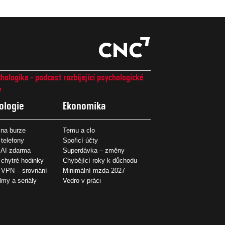
hologika - podcast rozbíjející psychologické
7
ologie
Ekonomika
na burze
Temu a clo
 telefony
Spořicí účty
 AI zdarma
Superdávka – změny
 chytré hodinky
Chybějící roky k důchodu
í VPN – srovnání
Minimální mzda 2027
ilmy a seriály
Vedro v práci