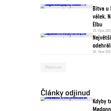
Bitva u
válek. 
Elbu
16. října 202
Největš
odehrál
16. října 201
Předchozí
Články odjinud
Kdyby t
Madonně