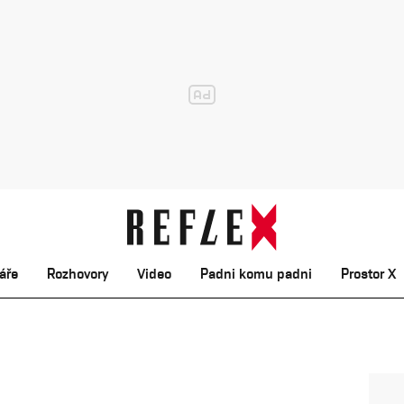
áře
Rozhovory
Video
Padni komu padni
Prostor X