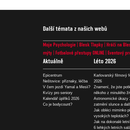
Další témata z našich webů
Moje Psychologie
Blesk Tlapky
Hráči na Ble
mýty
Fotbalové přestupy ONLINE
Eventový pr
Aktuálně
Léto 2026
Epicentrum
Karlovarský filmový f
Neštovice: příznaky, léčba
2026
V čem jezdí Yamal a Mesii?
Znamení, že jste potk
Kvízy pro seniory
někoho z minulého ži
Kalendář úplňků 2026
Astronomické úkazy 
Co je bodycount?
zatmění slunce a dal
Jak obléci miminko př
vysokých teplotách?
Jak na dokonalé letní
6 lehkých letních sal