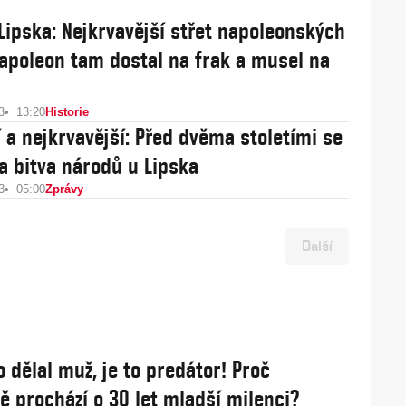
 Lipska: Nejkrvavější střet napoleonských
Napoleon tam dostal na frak a musel na
3
13:20
Historie
í a nejkrvavější: Před dvěma stoletími se
a bitva národů u Lipska
3
05:00
Zprávy
Další
o dělal muž, je to predátor! Proč
 prochází o 30 let mladší milenci?