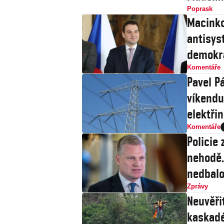
Poprask
Macinko
antisys
demokr
Komentáře
Pavel Pá
víkendu
elektři
Komentáře
Policie 
nehodě.
nedbalo
Zprávy
Neuvěři
kaskadé