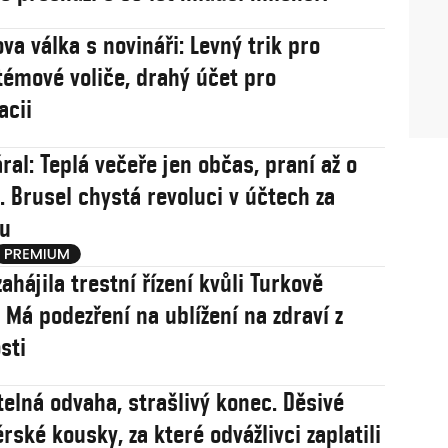
va válka s novináři: Levný trik pro
témové voliče, drahý účet pro
acii
ral: Teplá večeře jen občas, praní až o
. Brusel chystá revoluci v účtech za
nu
zahájila trestní řízení kvůli Turkově
 Má podezření na ublížení na zdraví z
sti
telná odvaha, strašlivý konec. Děsivé
rské kousky, za které odvážlivci zaplatili