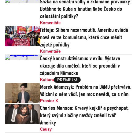
Sázka na senátní volby a zklamané pravičáky.
Dotáhne to Kuba s hnutím Naše Česko do
celostátní politiky?
Komentáře
Fištejn: Slibem nezarmoutíš. Ameriku ovládá
nová verze komunismu, která chce měnit
zajeté pořádky
Komentáře
Český konstruktivismus v exilu. Výstava
ukazuje díla umělců, kteří se prosadili v
západním Německu
Kultura
Marek Adamczyk: Problém na DAMU přetrvává.
Všichni o něm vědí, jen moc nevědí, co s ním
Prostor X
Charles Manson: Krvavý kejklíř a psychopat,
který svými zločiny navždy změnil tvář
Ameriky
Causy