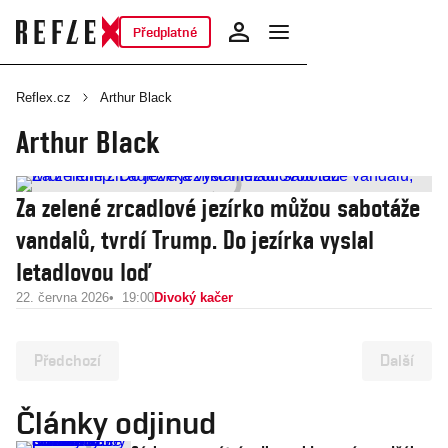
Předplatné
Reflex.cz
Arthur Black
Arthur Black
Za zelené zrcadlové jezírko můžou sabotáže
vandalů, tvrdí Trump. Do jezírka vyslal
letadlovou loď
22. června 2026
19:00
Divoký kačer
Předchozí
Další
Články odjinud