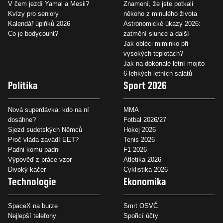
V čem jezdí Yamal a Mesii?
Znamení, že jste potkali
Kvízy pro seniory
někoho z minulého života
Kalendář úplňků 2026
Astronomické úkazy 2026:
Co je bodycount?
zatmění slunce a další
Jak obléci miminko při
vysokých teplotách?
Jak na dokonalé letní mojito
6 lehkých letních salátů
Politika
Sport 2026
Nová superdávka: kdo na ní
MMA
dosáhne?
Fotbal 2026/27
Sjezd sudetských Němců
Hokej 2026
Proč vláda zavádí EET?
Tenis 2026
Padni komu padni
F1 2026
Výpověď z práce vzor
Atletika 2026
Divoký kačer
Cyklistika 2026
Technologie
Ekonomika
SpaceX na burze
Smrt OSVČ
Nejlepší telefony
Spořicí účty