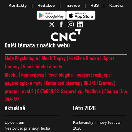
Kontakty
Redakce
Inzerce
RSS
Kariéra
Další témata z našich webů
Moje Psychologie
Blesk Tlapky
Hráči na Blesku
iSport
Fantasy
Spotřebitelské testy
Blesku
Nemovitosti
Psychologika - podcast rozbíjející
psychologické mýty
Fotbalové přestupy ONLINE
Eventový
prostor Level 9
OKTAGON 92: Szabová vs. Pudilová
Chance Liga
2026/27
Aktuálně
Léto 2026
Epicentrum
Karlovarský filmový festival
Neštovice: příznaky, léčba
2026