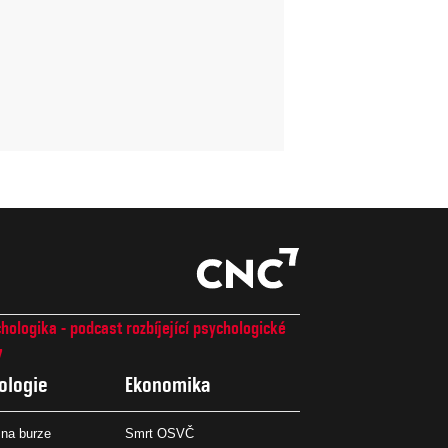
hologika - podcast rozbíjející psychologické
7
ologie
Ekonomika
na burze
Smrt OSVČ