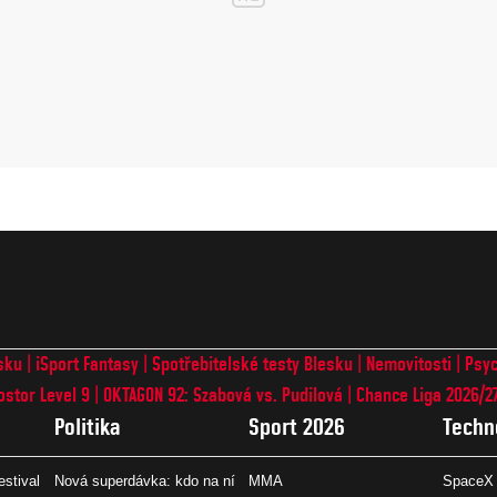
sku
iSport Fantasy
Spotřebitelské testy Blesku
Nemovitosti
Psyc
ostor Level 9
OKTAGON 92: Szabová vs. Pudilová
Chance Liga 2026/2
Politika
Sport 2026
Techn
estival
Nová superdávka: kdo na ní
MMA
SpaceX 