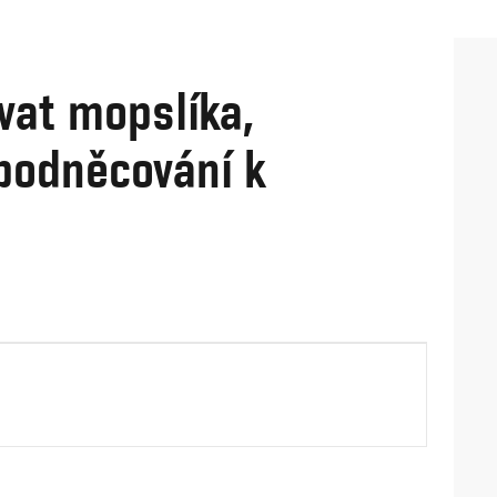
vat mopslíka,
 podněcování k