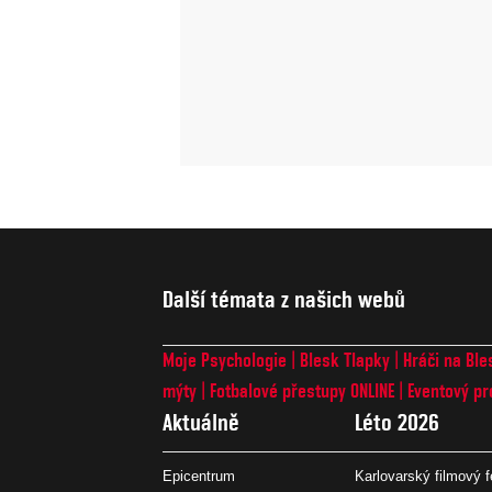
Další témata z našich webů
Moje Psychologie
Blesk Tlapky
Hráči na Ble
mýty
Fotbalové přestupy ONLINE
Eventový pr
Aktuálně
Léto 2026
Epicentrum
Karlovarský filmový f