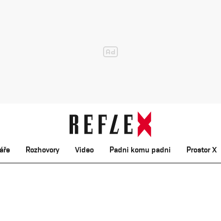
áře
Rozhovory
Video
Padni komu padni
Prostor X