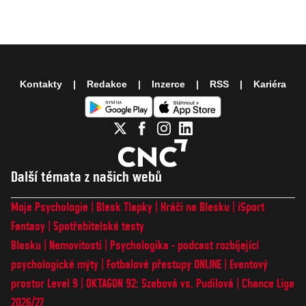
Kontakty
Redakce
Inzerce
RSS
Kariéra
Další témata z našich webů
Moje Psychologie
Blesk Tlapky
Hráči na Blesku
iSport
Fantasy
Spotřebitelské testy
Blesku
Nemovitosti
Psychologika - podcast rozbíjející
psychologické mýty
Fotbalové přestupy ONLINE
Eventový
prostor Level 9
OKTAGON 92: Szabová vs. Pudilová
Chance Liga
2026/27