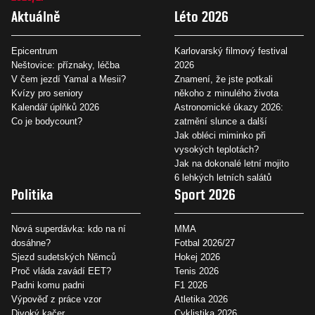
Aktuálně
Léto 2026
Epicentrum
Karlovarský filmový festival
Neštovice: příznaky, léčba
2026
V čem jezdí Yamal a Mesii?
Znamení, že jste potkali
Kvízy pro seniory
někoho z minulého života
Kalendář úplňků 2026
Astronomické úkazy 2026:
Co je bodycount?
zatmění slunce a další
Jak obléci miminko při
vysokých teplotách?
Jak na dokonalé letní mojito
6 lehkých letních salátů
Politika
Sport 2026
Nová superdávka: kdo na ní
MMA
dosáhne?
Fotbal 2026/27
Sjezd sudetských Němců
Hokej 2026
Proč vláda zavádí EET?
Tenis 2026
Padni komu padni
F1 2026
Výpověď z práce vzor
Atletika 2026
Divoký kačer
Cyklistika 2026