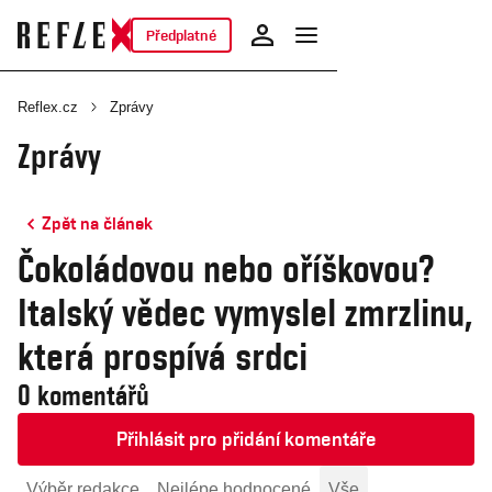
Předplatné
Reflex.cz
Zprávy
Zprávy
Zpět na článek
Čokoládovou nebo oříškovou?
Italský vědec vymyslel zmrzlinu,
která prospívá srdci
0 komentářů
Přihlásit pro přidání komentáře
Výběr redakce
Nejlépe hodnocené
Vše