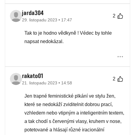
jarda304
2
29. listopadu 2023 • 17:47
Tak to je hodno vědkyně ! Védec by tohle
napsat nedokázal.
rakato01
2
21. listopadu 2023 • 14:58
Jen trapné feministické plkání ve stylu žen,
které se nedokáží zviditelnit dobrou prací,
vzhledem nebo vtipným a inteligentním textem,
a tak chodí s červenými vlasy, kruhem v nose,
potetované a hlásají různé iracionální