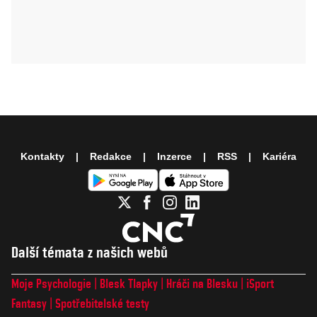
Kontakty
Redakce
Inzerce
RSS
Kariéra
Další témata z našich webů
Moje Psychologie
Blesk Tlapky
Hráči na Blesku
iSport
Fantasy
Spotřebitelské testy