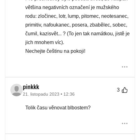
většina negativních označení je mužského
rodu: zločinec, lotr, lump, pitomec, neotesanec,
primitiv, nafoukanec, posera, zbabělec, sobec,
čumil, kazisvět... ? (To jen tak namátkou, jistě je
jich mnohem víc).
Nechejte češtinu na pokoji!
pinkkk
3
21. listopadu 2023 • 12:36
Tolik času věnovat blbostem?