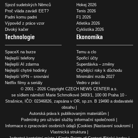
Sjezd sudetských Němců
Hokej 2026
Proč vláda zavádí EET?
Tenis 2026
Padni komu padni
F1 2026
Výpověď z práce vzor
Atletika 2026
Divoký kačer
Cyklistika 2026
Technologie
Ekonomika
SpaceX na burze
Temu a clo
Nejlepší telefony
Spořicí účty
Nejlepší AI zdarma
Superdávka – změny
Nejlepší chytré hodinky
Chybějící roky k důchodu
Nejlepší VPN – srovnání
Minimální mzda 2027
Netflix filmy a seriály
Vedro v práci
© 2001 - 2026 Copyright
CZECH NEWS CENTER a.s.
se sídlem náměstí Marie Schmolkové 3493/1, 100 00 Praha 10 -
Strašnice, IČO: 02346826, zapsána v OR, sp.zn. B 19490 a dodavatelé
obsahu
Autorská práva k publikovaným materiálům
Podmínky pro užívání služby informační společnosti
Informace o zpracování osobních údajů
Cookies
Nastavení soukromí
Vlastnická struktura