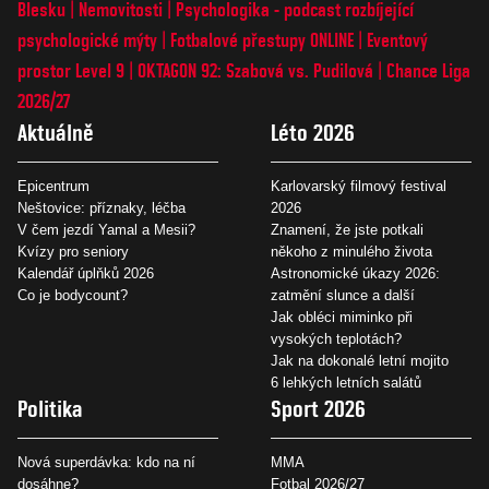
Blesku
Nemovitosti
Psychologika - podcast rozbíjející
psychologické mýty
Fotbalové přestupy ONLINE
Eventový
prostor Level 9
OKTAGON 92: Szabová vs. Pudilová
Chance Liga
2026/27
Aktuálně
Léto 2026
Epicentrum
Karlovarský filmový festival
Neštovice: příznaky, léčba
2026
V čem jezdí Yamal a Mesii?
Znamení, že jste potkali
Kvízy pro seniory
někoho z minulého života
Kalendář úplňků 2026
Astronomické úkazy 2026:
Co je bodycount?
zatmění slunce a další
Jak obléci miminko při
vysokých teplotách?
Jak na dokonalé letní mojito
6 lehkých letních salátů
Politika
Sport 2026
Nová superdávka: kdo na ní
MMA
dosáhne?
Fotbal 2026/27