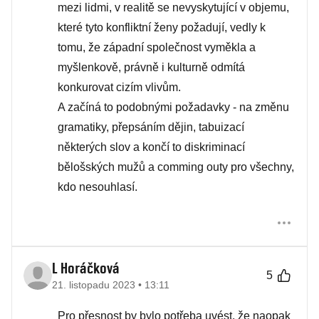
mezi lidmi, v realitě se nevyskytující v objemu,
které tyto konfliktní ženy požadují, vedly k
tomu, že západní společnost vyměkla a
myšlenkově, právně i kulturně odmítá
konkurovat cizím vlivům.
A začíná to podobnými požadavky - na změnu
gramatiky, přepsáním dějin, tabuizací
některých slov a končí to diskriminací
bělošských mužů a comming outy pro všechny,
kdo nesouhlasí.
L Horáčková
5
21. listopadu 2023 • 13:11
Pro přesnost by bylo potřeba uvést, že naopak