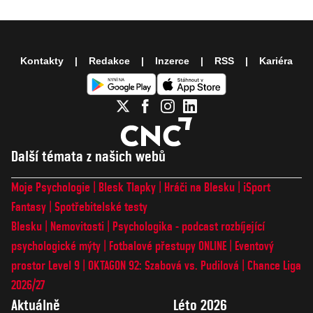
Kontakty
Redakce
Inzerce
RSS
Kariéra
Další témata z našich webů
Moje Psychologie
Blesk Tlapky
Hráči na Blesku
iSport
Fantasy
Spotřebitelské testy
Blesku
Nemovitosti
Psychologika - podcast rozbíjející
psychologické mýty
Fotbalové přestupy ONLINE
Eventový
prostor Level 9
OKTAGON 92: Szabová vs. Pudilová
Chance Liga
2026/27
Aktuálně
Léto 2026