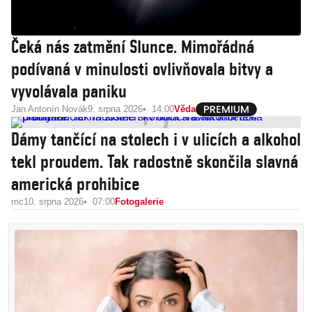
Čeká nás zatmění Slunce. Mimořádná
podívaná v minulosti ovlivňovala bitvy a
vyvolávala paniku
Jan Antonín Novák
9. srpna 2026
14:00
Věda
Dámy tančící na stolech i v ulicích a alkohol
tekl proudem. Tak radostně skončila slavná
americká prohibice
mc
10. srpna 2026
07:00
Fotogalerie