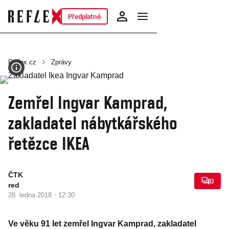
Předplatné
Reflex.cz
Zprávy
Zemřel Ingvar Kamprad,
zakladatel nábytkářského
řetězce IKEA
ČTK
0
red
·
28. ledna 2018
12:30
Ve věku 91 let zemřel Ingvar Kamprad, zakladatel