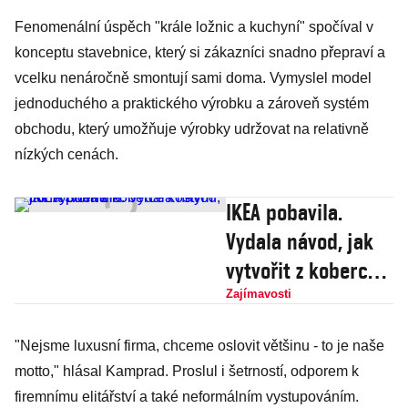
Fenomenální úspěch "krále ložnic a kuchyní" spočíval v
konceptu stavebnice, který si zákazníci snadno přepraví a
vcelku nenáročně smontují sami doma. Vymyslel model
jednoduchého a praktického výrobku a zároveň systém
obchodu, který umožňuje výrobky udržovat na relativně
nízkých cenách.
IKEA pobavila.
Vydala návod, jak
vytvořit z koberce
kostým Jona Sněha
Zajímavosti
"Nejsme luxusní firma, chceme oslovit většinu - to je naše
motto," hlásal Kamprad. Proslul i šetrností, odporem k
firemnímu elitářství a také neformálním vystupováním.