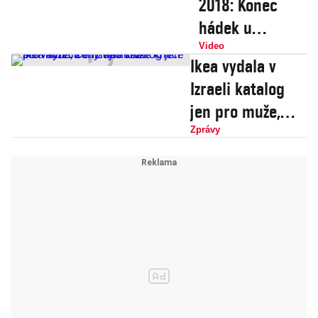
2018: Konec
hádek u
montování
Video
Ikea vydala v
nábytku,
Izraeli katalog
kolekce
jen pro muže,
oblečení i
ženy vyřadila
Zprávy
vybavení pro
schválně. Čelí za
život na Marsu
to velké kritice