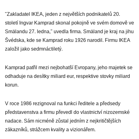
"Zakladatel IKEA, jeden z největších podnikatelů 20.
století Ingvar Kamprad skonal pokojně ve svém domově ve
Smälandu 27. ledna," uvedla firma. Smäland je kraj na jihu
Švédska, kde se Kamprad roku 1926 narodil. Firmu IKEA
založil jako sedmnáctiletý.
Kamprad patřil mezi nejbohatší Evropany, jeho majetek se
odhaduje na desítky miliard eur, respektive stovky miliard
korun.
V roce 1986 rezignoval na funkci ředitele a předsedy
představenstva a firmu převedl do vlastnictví nizozemské
nadace. Sám nicméně zůstal jedním z nejkritičtějších
zákazníků, strážcem kvality a vizionářem.