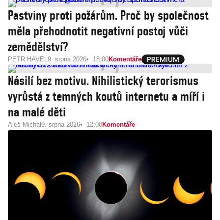
Pastviny proti požárům. Proč by společnost
měla přehodnotit negativní postoj vůči
zemědělství?
PETR HAVEL
9. srpna 2026
18:00
Komentáře
Násilí bez motivu. Nihilistický terorismus
vyrůstá z temných koutů internetu a míří i
na malé děti
Aleš Michal
9. srpna 2026
12:00
Komentáře