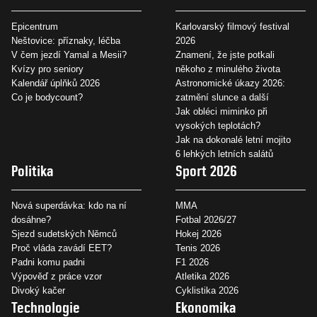
Epicentrum
Karlovarský filmový festival
Neštovice: příznaky, léčba
2026
V čem jezdí Yamal a Mesii?
Znamení, že jste potkali
Kvízy pro seniory
někoho z minulého života
Kalendář úplňků 2026
Astronomické úkazy 2026:
Co je bodycount?
zatmění slunce a další
Jak obléci miminko při
vysokých teplotách?
Jak na dokonalé letní mojito
6 lehkých letních salátů
Politika
Sport 2026
Nová superdávka: kdo na ní
MMA
dosáhne?
Fotbal 2026/27
Sjezd sudetských Němců
Hokej 2026
Proč vláda zavádí EET?
Tenis 2026
Padni komu padni
F1 2026
Výpověď z práce vzor
Atletika 2026
Divoký kačer
Cyklistika 2026
Technologie
Ekonomika