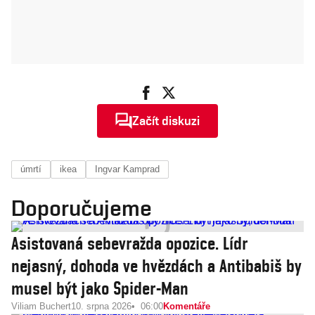
Začít diskuzi
úmrtí
ikea
Ingvar Kamprad
Doporučujeme
Asistovaná sebevražda opozice. Lídr
nejasný, dohoda ve hvězdách a Antibabiš by
musel být jako Spider-Man
Viliam Buchert
10. srpna 2026
06:00
Komentáře