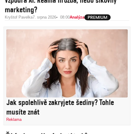
Vzpoura AI. Reálná hrozba, nebo šikovný
marketing?
Kryštof Pavelka
7. srpna 2026
08:00
Analýza
Jak spolehlivě zakryjete šediny? Tohle
musíte znát
Reklama