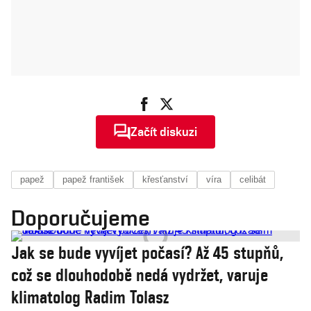
Začít diskuzi
papež
papež františek
křesťanství
víra
celibát
Doporučujeme
Jak se bude vyvíjet počasí? Až 45 stupňů,
což se dlouhodobě nedá vydržet, varuje
klimatolog Radim Tolasz