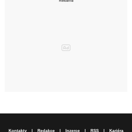
Kontakty
Redakce
Inzerce
RSS
Kariéra