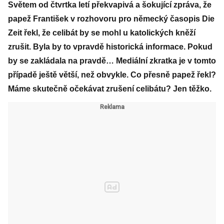
Světem od čtvrtka letí překvapivá a šokující zpráva, že
papež František v rozhovoru pro německý časopis Die
Zeit řekl, že celibát by se mohl u katolických kněží
zrušit. Byla by to vpravdě historická informace. Pokud
by se zakládala na pravdě… Mediální zkratka je v tomto
případě ještě větší, než obvykle. Co přesně papež řekl?
Máme skutečně očekávat zrušení celibátu? Jen těžko.