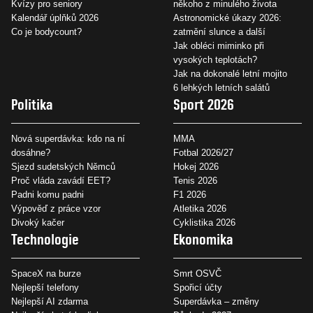
Kvízy pro seniory
někoho z minulého života
Kalendář úplňků 2026
Astronomické úkazy 2026:
Co je bodycount?
zatmění slunce a další
Jak obléci miminko při
vysokých teplotách?
Jak na dokonalé letní mojito
6 lehkých letních salátů
Politika
Sport 2026
Nová superdávka: kdo na ní
MMA
dosáhne?
Fotbal 2026/27
Sjezd sudetských Němců
Hokej 2026
Proč vláda zavádí EET?
Tenis 2026
Padni komu padni
F1 2026
Výpověď z práce vzor
Atletika 2026
Divoký kačer
Cyklistika 2026
Technologie
Ekonomika
SpaceX na burze
Smrt OSVČ
Nejlepší telefony
Spořicí účty
Nejlepší AI zdarma
Superdávka – změny