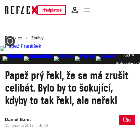
Předplatné
Reflex.cz
Zprávy
6
Fotogalerie
Papež prý řekl, že se má zrušit
celibát. Bylo by to šokující,
kdyby to tak řekl, ale neřekl
Daniel Baret
0
·
11. března 2017
16:38