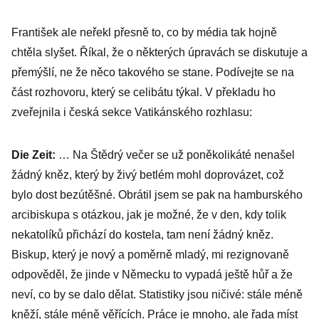
František ale neřekl přesně to, co by média tak hojně
chtěla slyšet. Říkal, že o některých úpravách se diskutuje a
přemýšlí, ne že něco takového se stane. Podívejte se na
část rozhovoru, který se celibátu týkal. V překladu ho
zveřejnila i česká sekce Vatikánského rozhlasu:
Die Zeit:
… Na Štědrý večer se už poněkolikáté nenašel
žádný kněz, který by živý betlém mohl doprovázet, což
bylo dost bezútěšné. Obrátil jsem se pak na hamburského
arcibiskupa s otázkou, jak je možné, že v den, kdy tolik
nekatolíků přichází do kostela, tam není žádný kněz.
Biskup, který je nový a poměrně mladý, mi rezignovaně
odpověděl, že jinde v Německu to vypadá ještě hůř a že
neví, co by se dalo dělat. Statistiky jsou ničivé: stále méně
kněží, stále méně věřících. Práce je mnoho, ale řada míst