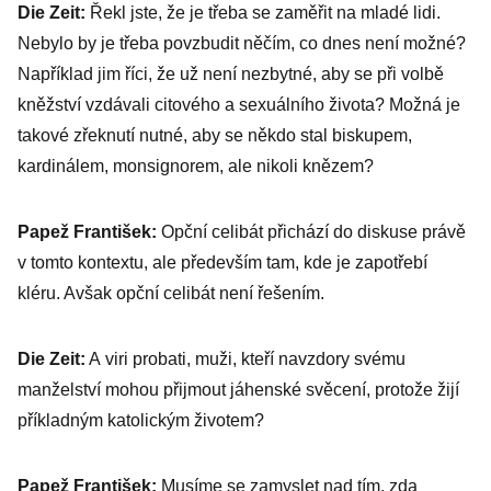
Die Zeit:
Řekl jste, že je třeba se zaměřit na mladé lidi.
Nebylo by je třeba povzbudit něčím, co dnes není možné?
Například jim říci, že už není nezbytné, aby se při volbě
kněžství vzdávali citového a sexuálního života? Možná je
takové zřeknutí nutné, aby se někdo stal biskupem,
kardinálem, monsignorem, ale nikoli knězem?
Papež František:
Opční celibát přichází do diskuse právě
v tomto kontextu, ale především tam, kde je zapotřebí
kléru. Avšak opční celibát není řešením.
Die Zeit:
A viri probati, muži, kteří navzdory svému
manželství mohou přijmout jáhenské svěcení, protože žijí
příkladným katolickým životem?
Papež František:
Musíme se zamyslet nad tím, zda