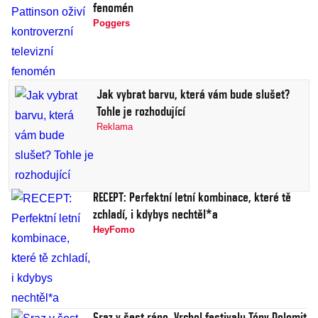
fenomén
Poggers
Jak vybrat barvu, která vám bude slušet?
Tohle je rozhodující
Reklama
RECEPT: Perfektní letní kombinace, které tě
zchladí, i kdybys nechtěl*a
HeyFomo
Sraz v šest ráno. Vrchol festivalu Tóny Dolomit