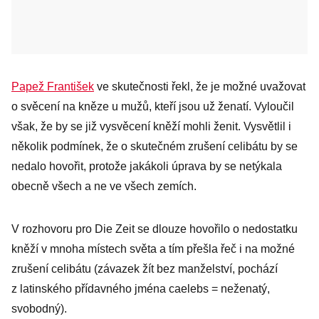
Papež František
ve skutečnosti řekl, že je možné uvažovat
o svěcení na kněze u mužů, kteří jsou už ženatí. Vyloučil
však, že by se již vysvěcení kněží mohli ženit. Vysvětlil i
několik podmínek, že o skutečném zrušení celibátu by se
nedalo hovořit, protože jakákoli úprava by se netýkala
obecně všech a ne ve všech zemích.
V rozhovoru pro Die Zeit se dlouze hovořilo o nedostatku
kněží v mnoha místech světa a tím přešla řeč i na možné
zrušení celibátu (závazek žít bez manželství, pochází
z latinského přídavného jména caelebs = neženatý,
svobodný).