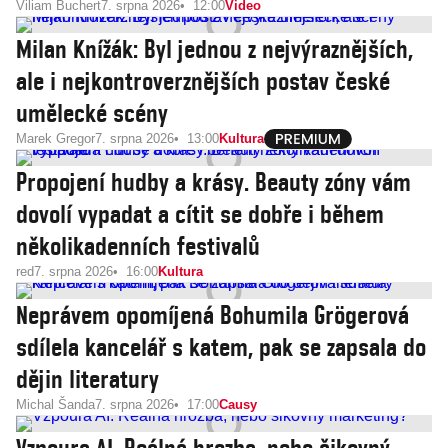
Viliam Buchert
7. srpna 2026
12:00
Video
Milan Knížák: Byl jednou z nejvýraznějších,
ale i nejkontroverznějších postav české
umělecké scény
Marek Gregor
7. srpna 2026
13:00
Kultura
Propojení hudby a krásy. Beauty zóny vám
dovolí vypadat a cítit se dobře i během
několikadenních festivalů
red
7. srpna 2026
16:00
Kultura
Neprávem opomíjená Bohumila Grögerová
sdílela kancelář s katem, pak se zapsala do
dějin literatury
Michal Šanda
7. srpna 2026
17:00
Causy