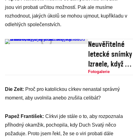
jsou viri probati určitou možností. Pak ale musíme
rozhodnout, jakých úkolů se mohou ujmout, kupříkladu v
odlehlých společenstvích.
Neuvěřitelné
letecké snímky
Izraele, když to
ještě nebyl
Fotogalerie
Izrael. Staré
Die Zeit:
Proč pro katolickou církev nenastal správný
fotky byly
moment, aby uvolnila anebo zrušila celibát?
nalezeny
náhodou v
Papež František:
Církvi jde stále o to, aby rozpoznala
archivu
příhodný okamžik, pochopila, kdy Duch Svatý něco
požaduje. Proto jsem řekl, že se o viri probati dále