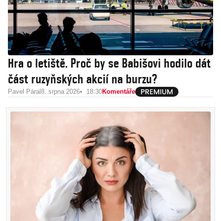
Hra o letiště. Proč by se Babišovi hodilo dát
část ruzyňských akcií na burzu?
Pavel Páral
8. srpna 2026
18:30
Komentáře