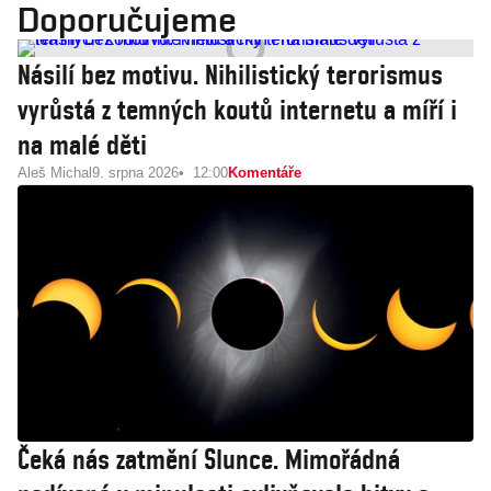
Doporučujeme
Násilí bez motivu. Nihilistický terorismus
vyrůstá z temných koutů internetu a míří i
na malé děti
Aleš Michal
9. srpna 2026
12:00
Komentáře
Čeká nás zatmění Slunce. Mimořádná