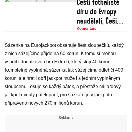
Čeští fotbalisté
díru do Evropy
neudělali, Češi
přesto prosázeli
Komentáře
dvě miliardy
Sázenka na Eurojackpot obsahuje šest sloupečků, každý
korun
z nich sázejícího přijde na 60 korun. K tomu si mohou
vsadit i dodatkovou hru Extra 6, který stojí 40 korun.
Kompletně vyplněná sázenka tak sázejícímu odlehčí 400
korun, ale hrát i obří jackpot může i s jedním vyplněným
sloupcem. Losuje se každý pátek, a přestože miliardový
jackpot minulý pátek padl, pro sázkaře je v jackpotu
připraveno nových 270 milionů korun.