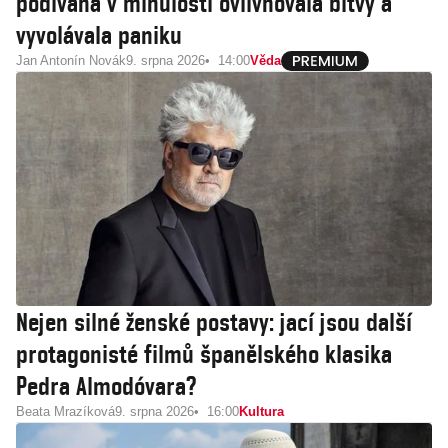
podívaná v minulosti ovlivňovala bitvy a
vyvolávala paniku
Jan Antonín Novák
9. srpna 2026
14:00
Věda
Nejen silné ženské postavy: jací jsou další
protagonisté filmů španělského klasika
Pedra Almodóvara?
Beata Mrazíková
9. srpna 2026
16:00
Kultura