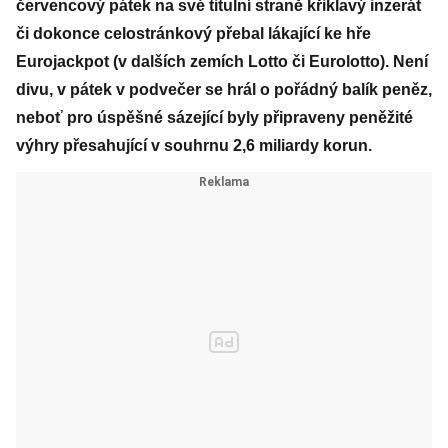
červencový pátek na své titulní straně křiklavý inzerát
či dokonce celostránkový přebal lákající ke hře
Eurojackpot (v dalších zemích Lotto či Eurolotto). Není
divu, v pátek v podvečer se hrál o pořádný balík peněz,
neboť pro úspěšné sázející byly připraveny peněžité
výhry přesahující v souhrnu 2,6 miliardy korun.