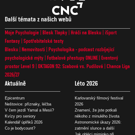
Další témata z našich webů
Moje Psychologie
Blesk Tlapky
Hráči na Blesku
iSport
Fantasy
Spotřebitelské testy
Blesku
Nemovitosti
Psychologika - podcast rozbíjející
psychologické mýty
Fotbalové přestupy ONLINE
Eventový
prostor Level 9
OKTAGON 92: Szabová vs. Pudilová
Chance Liga
2026/27
Aktuálně
Léto 2026
Epicentrum
Karlovarský filmový festival
Neštovice: příznaky, léčba
2026
V čem jezdí Yamal a Mesii?
Znamení, že jste potkali
Kvízy pro seniory
někoho z minulého života
Kalendář úplňků 2026
Astronomické úkazy 2026:
Co je bodycount?
zatmění slunce a další
Jak obléci miminko při