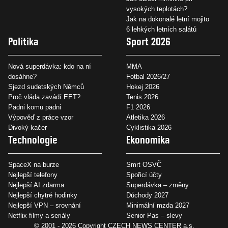
vysokých teplotách?
Jak na dokonalé letní mojito
6 lehkých letních salátů
Politika
Sport 2026
Nová superdávka: kdo na ní
MMA
dosáhne?
Fotbal 2026/27
Sjezd sudetských Němců
Hokej 2026
Proč vláda zavádí EET?
Tenis 2026
Padni komu padni
F1 2026
Výpověď z práce vzor
Atletika 2026
Divoký kačer
Cyklistika 2026
Technologie
Ekonomika
SpaceX na burze
Smrt OSVČ
Nejlepší telefony
Spořicí účty
Nejlepší AI zdarma
Superdávka – změny
Nejlepší chytré hodinky
Důchody 2027
Nejlepší VPN – srovnání
Minimální mzda 2027
Netflix filmy a seriály
Senior Pas – slevy
© 2001 - 2026 Copyright
CZECH NEWS CENTER a.s.