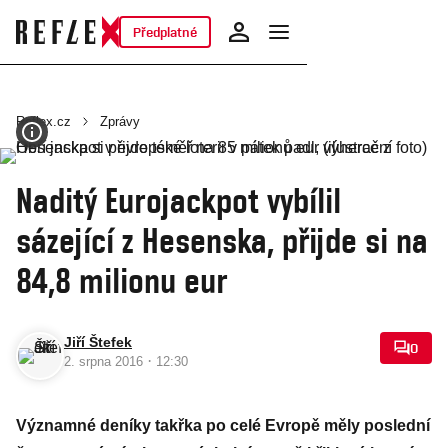
Předplatné
Reflex.cz
Zprávy
Naditý Eurojackpot vybílil
sázející z Hesenska, přijde si na
84,8 milionu eur
Jiří Štefek
0
·
2. srpna 2016
12:30
Významné deníky takřka po celé Evropě měly poslední