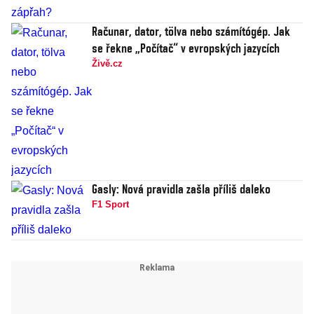
Računar, dator, tölva nebo számítógép. Jak
se řekne „Počítač“ v evropských jazycích
Živě.cz
Gasly: Nová pravidla zašla příliš daleko
F1 Sport