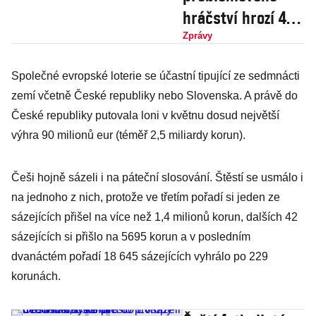
hráčství hrozí 450
tisícům Čechů,
Zprávy
nejvíce mezi 25 a
Společné evropské loterie se účastní tipující ze sedmnácti
39 lety
zemí včetně České republiky nebo Slovenska. A právě do
České republiky putovala loni v květnu dosud největší
výhra 90 milionů eur (téměř 2,5 miliardy korun).
Češi hojně sázeli i na páteční slosování. Štěstí se usmálo i
na jednoho z nich, protože ve třetím pořadí si jeden ze
sázejících přišel na více než 1,4 milionů korun, dalších 42
sázejících si přišlo na 5695 korun a v posledním
dvanáctém pořadí 18 645 sázejících vyhrálo po 229
korunách.