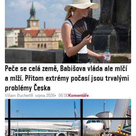
Peče se celá země, Babišova vláda ale mlčí
a mlží. Přitom extrémy počasí jsou trvalými
problémy Česka
Viliam Buchert
9. srpna 2026
06:00
Komentáře