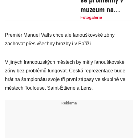
muzeum na
kolejích. Inspirují
Fotogalerie
se i České dráhy?
Premiér Manuel Valls chce ale fanouškovské zóny
zachovat přes všechny hrozby i v Paříži.
V jiných francouzských městech by měly fanouškovské
zóny bez problémů fungovat. Česká reprezentace bude
hrát na šampionátu svoje tři první zápasy ve skupině ve
městech Toulouse, Saint-Éttiene a Lens.