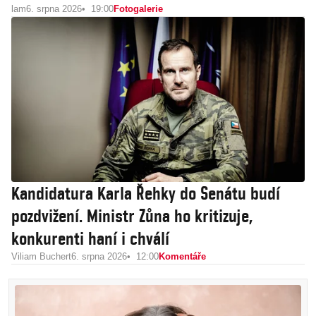
lam
6. srpna 2026
19:00
Fotogalerie
Kandidatura Karla Řehky do Senátu budí
pozdvižení. Ministr Zůna ho kritizuje,
konkurenti haní i chválí
Viliam Buchert
6. srpna 2026
12:00
Komentáře