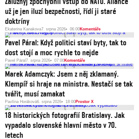
Zalužnyj zpochybnil vstup do NATO. Aliance
už je jen iluzí bezpečnosti, řídí ji staré
doktríny
Ekaterina Kanakova
7. srpna 2026
06:00
Komentáře
Pavel Páral: Když politici staví byty, tak to
dost stojí a moc rychle to nejde
Pavel Páral
7. srpna 2026
07:00
Komentáře
Marek Adamczyk: Jsem z něj zklamaný.
Klempíř si hraje na ministra. Nestačí se tak
tvářit, musí zamakat
Pavlína Horáková
6. srpna 2026
18:00
Prostor X
18 historických fotografií Bratislavy. Jak
vypadalo slovenské hlavní město v 70.
letech