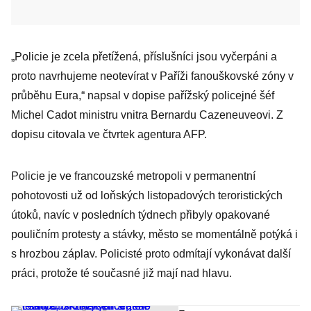
„Policie je zcela přetížená, příslušníci jsou vyčerpáni a
proto navrhujeme neotevírat v Paříži fanouškovské zóny v
průběhu Eura,“ napsal v dopise pařížský policejné šéf
Michel Cadot ministru vnitra Bernardu Cazeneuveovi. Z
dopisu citovala ve čtvrtek agentura AFP.
Policie je ve francouzské metropoli v permanentní
pohotovosti už od loňských listopadových teroristických
útoků, navíc v posledních týdnech přibyly opakované
pouličním protesty a stávky, město se momentálně potýká i
s hrozbou záplav. Policisté proto odmítají vykonávat další
práci, protože té současné již mají nad hlavu.