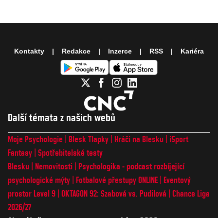
Kontakty
Redakce
Inzerce
RSS
Kariéra
Další témata z našich webů
Moje Psychologie
Blesk Tlapky
Hráči na Blesku
iSport
Fantasy
Spotřebitelské testy
Blesku
Nemovitosti
Psychologika - podcast rozbíjející
psychologické mýty
Fotbalové přestupy ONLINE
Eventový
prostor Level 9
OKTAGON 92: Szabová vs. Pudilová
Chance Liga
2026/27