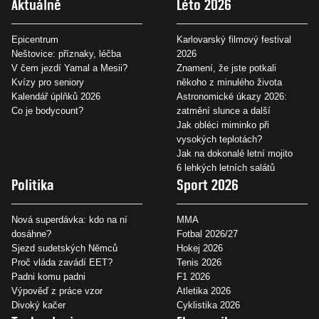
Aktuálně
Léto 2026
Epicentrum
Karlovarský filmový festival
Neštovice: příznaky, léčba
2026
V čem jezdí Yamal a Mesii?
Znamení, že jste potkali
Kvízy pro seniory
někoho z minulého života
Kalendář úplňků 2026
Astronomické úkazy 2026:
Co je bodycount?
zatmění slunce a další
Jak obléci miminko při
vysokých teplotách?
Jak na dokonalé letní mojito
6 lehkých letních salátů
Politika
Sport 2026
Nová superdávka: kdo na ní
MMA
dosáhne?
Fotbal 2026/27
Sjezd sudetských Němců
Hokej 2026
Proč vláda zavádí EET?
Tenis 2026
Padni komu padni
F1 2026
Výpověď z práce vzor
Atletika 2026
Divoký kačer
Cyklistika 2026