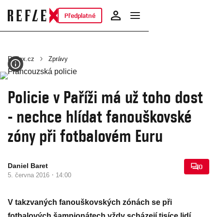
Předplatné
Reflex.cz
Zprávy
Policie v Paříži má už toho dost
- nechce hlídat fanouškovské
zóny při fotbalovém Euru
Daniel Baret
0
·
5. června 2016
14:00
V takzvaných fanouškovských zónách se při
fotbalových šampionátech vždy scházejí tisíce lidí,