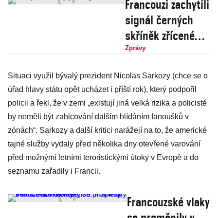
Francouzi zachytili
signál černých
skříněk zříceného
letadla, tvrdí
Zprávy
vyšetřovatelé
Situaci využil bývalý prezident Nicolas Sarkozy (chce se o
úřad hlavy státu opět ucházet i příští rok), který podpořil
policii a řekl, že v zemi „existují jiná velká rizika a policisté
by neměli být zahlcování dalším hlídáním fanoušků v
zónách“. Sarkozy a další kritici narážejí na to, že americké
tajné služby vydaly před několika dny otevřené varování
před možnými letními teroristickými útoky v Evropě a do
seznamu zařadily i Francii.
Francouzské vlaky
se proměnily v