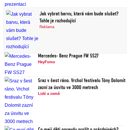
Jak vybrat barvu, která vám bude slušet?
Tohle je rozhodující
Reklama
Mercedes- Benz Prague FW SS27
HeyFomo
Sraz v šest ráno. Vrchol festivalu Tóny Dolomit
zazní za úsvitu ve 3000 metrech
Lidé a země
Co mají děti opravdu prožít o prázdninách?