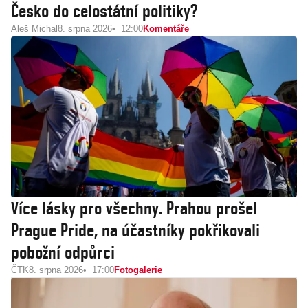
Česko do celostátní politiky?
Aleš Michal
8. srpna 2026
12:00
Komentáře
Více lásky pro všechny. Prahou prošel
Prague Pride, na účastníky pokřikovali
pobožní odpůrci
ČTK
8. srpna 2026
17:00
Fotogalerie