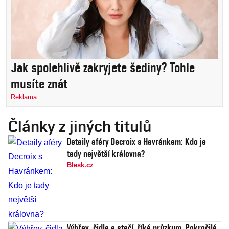
Jak spolehlivě zakryjete šediny? Tohle
musíte znát
Reklama
Články z jiných titulů
Detaily aféry Decroix s Havránkem: Kdo je
tady největší královna?
Blesk.cz
Výhřev, čidla a stačí, říká průzkum. Pokročilá