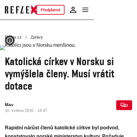
Předplatné
Reflex.cz
Zprávy
Katolická církev v Norsku si
vymýšlela členy. Musí vrátit
dotace
Mav
0
·
10. května 2016
14:47
Rapidní nárůst členů katolické církve byl podvod,
konstatovalo norské ministerstvo kultury. Požaduje