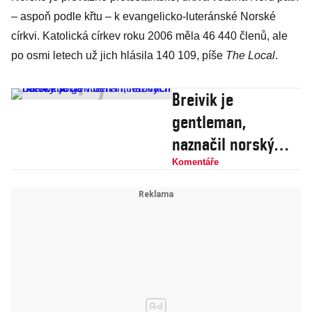
– aspoň podle křtu – k evangelicko-luteránské Norské
církvi. Katolická církev roku 2006 měla 46 440 členů, ale
po osmi letech už jich hlásila 140 109, píše
The Local
.
Breivik je
gentleman,
naznačil norský
soud v den
Komentáře
Hitlerových
narozenin