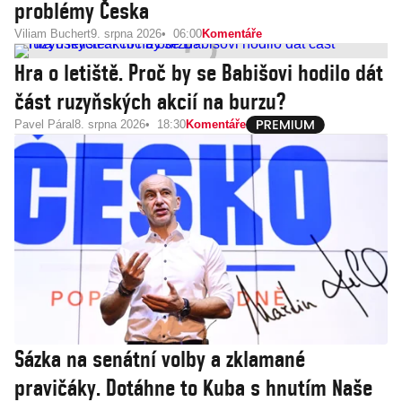
problémy Česka
Viliam Buchert
9. srpna 2026
06:00
Komentáře
Hra o letiště. Proč by se Babišovi hodilo dát
část ruzyňských akcií na burzu?
Pavel Páral
8. srpna 2026
18:30
Komentáře
Sázka na senátní volby a zklamané
pravičáky. Dotáhne to Kuba s hnutím Naše