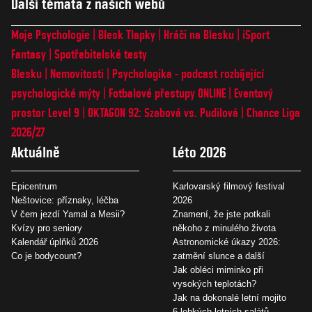
Další témata z našich webů
Moje Psychologie
Blesk Tlapky
Hráči na Blesku
iSport
Fantasy
Spotřebitelské testy
Blesku
Nemovitosti
Psychologika - podcast rozbíjející
psychologické mýty
Fotbalové přestupy ONLINE
Eventový
prostor Level 9
OKTAGON 92: Szabová vs. Pudilová
Chance Liga
2026/27
Aktuálně
Léto 2026
Epicentrum
Karlovarský filmový festival
Neštovice: příznaky, léčba
2026
V čem jezdí Yamal a Mesii?
Znamení, že jste potkali
Kvízy pro seniory
někoho z minulého života
Kalendář úplňků 2026
Astronomické úkazy 2026:
Co je bodycount?
zatmění slunce a další
Jak obléci miminko při
vysokých teplotách?
Jak na dokonalé letní mojito
6 lehkých letních salátů