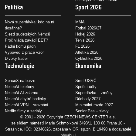
Politika
Sport 2026
Nová superdávka: kdo na ní
MMA
dosáhne?
Fotbal 2026/27
Sjezd sudetských Němců
Hokej 2026
Proč vláda zavádí EET?
Tenis 2026
Padni komu padni
F1 2026
Výpověď z práce vzor
Atletika 2026
Divoký kačer
Cyklistika 2026
Technologie
Ekonomika
SpaceX na burze
Smrt OSVČ
Nejlepší telefony
Spořicí účty
Nejlepší AI zdarma
Superdávka – změny
Nejlepší chytré hodinky
Důchody 2027
Nejlepší VPN – srovnání
Minimální mzda 2027
Netflix filmy a seriály
Senior Pas – slevy
© 2001 - 2026 Copyright
CZECH NEWS CENTER a.s.
se sídlem náměstí Marie Schmolkové 3493/1, 100 00 Praha 10 -
Strašnice, IČO: 02346826, zapsána v OR, sp.zn. B 19490 a dodavatelé
obsahu