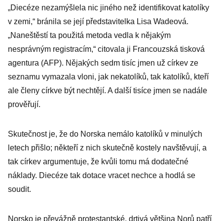
„Diecéze nezamýšlela nic jiného než identifikovat katolíky
v zemi,“ bránila se její představitelka Lisa Wadeová.
„Naneštěstí ta použitá metoda vedla k nějakým
nesprávným registracím,“ citovala ji Francouzská tisková
agentura (AFP). Nějakých sedm tisíc jmen už církev ze
seznamu vymazala vloni, jak nekatolíků, tak katolíků, kteří
ale členy církve být nechtějí. A další tisíce jmen se nadále
prověřují.
Skutečnost je, že do Norska nemálo katolíků v minulých
letech přišlo; někteří z nich skutečně kostely navštěvují, a
tak církev argumentuje, že kvůli tomu má dodatečné
náklady. Diecéze tak dotace vracet nechce a hodlá se
soudit.
Norsko je převážně protestantské, drtivá většina Norů patří