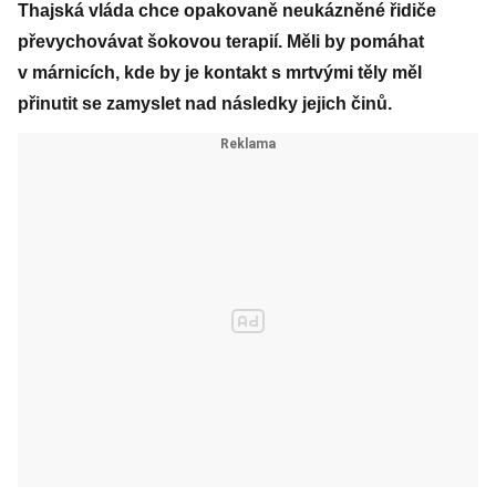
Thajská vláda chce opakovaně neukázněné řidiče
převychovávat šokovou terapií. Měli by pomáhat
v márnicích, kde by je kontakt s mrtvými těly měl
přinutit se zamyslet nad následky jejich činů.