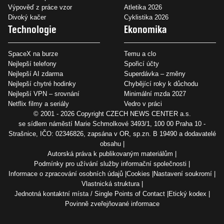
Výpověď z práce vzor
Atletika 2026
Divoký kačer
Cyklistika 2026
Technologie
Ekonomika
SpaceX na burze
Temu a clo
Nejlepší telefony
Spořicí účty
Nejlepší AI zdarma
Superdávka – změny
Nejlepší chytré hodinky
Chybějící roky k důchodu
Nejlepší VPN – srovnání
Minimální mzda 2027
Netflix filmy a seriály
Vedro v práci
© 2001 - 2026 Copyright
CZECH NEWS CENTER a.s.
se sídlem náměstí Marie Schmolkové 3493/1, 100 00 Praha 10 -
Strašnice, IČO: 02346826, zapsána v OR, sp.zn. B 19490 a dodavatelé
obsahu
Autorská práva k publikovaným materiálům
Podmínky pro užívání služby informační společnosti
Informace o zpracování osobních údajů
Cookies
Nastavení soukromí
Vlastnická struktura
Jednotná kontaktní místa / Single Points of Contact
Etický kodex
Povinně zveřejňované informace