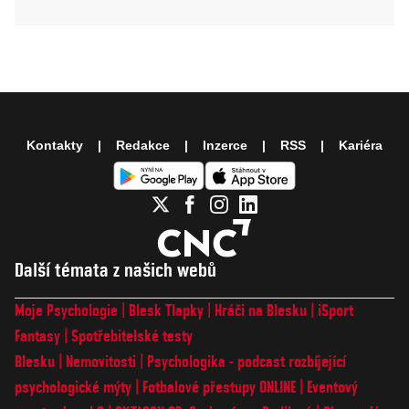
Kontakty
Redakce
Inzerce
RSS
Kariéra
Další témata z našich webů
Moje Psychologie
Blesk Tlapky
Hráči na Blesku
iSport
Fantasy
Spotřebitelské testy
Blesku
Nemovitosti
Psychologika - podcast rozbíjející
psychologické mýty
Fotbalové přestupy ONLINE
Eventový