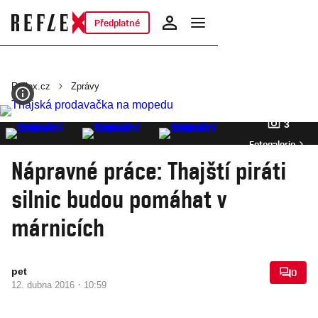
Předplatné
Reflex.cz
Zprávy
3
Fotogalerie
Nápravné práce: Thajští piráti
silnic budou pomáhat v
márnicích
pet
0
·
12. dubna 2016
10:59