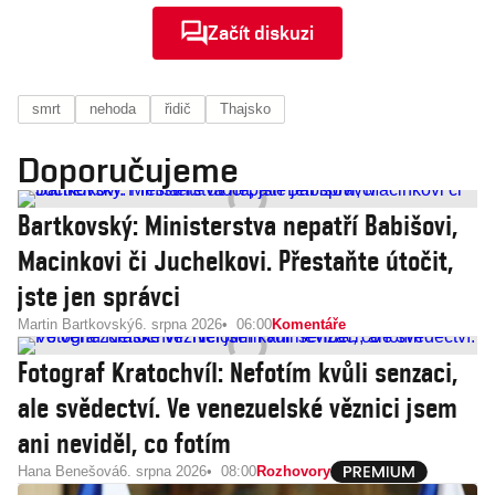
Začít diskuzi
smrt
nehoda
řidič
Thajsko
Doporučujeme
Bartkovský: Ministerstva nepatří Babišovi,
Macinkovi či Juchelkovi. Přestaňte útočit,
jste jen správci
Martin Bartkovský
6. srpna 2026
06:00
Komentáře
Fotograf Kratochvíl: Nefotím kvůli senzaci,
ale svědectví. Ve venezuelské věznici jsem
ani neviděl, co fotím
Hana Benešová
6. srpna 2026
08:00
Rozhovory