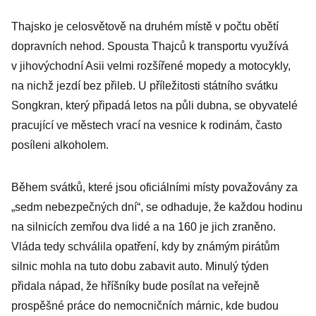
Thajsko je celosvětově na druhém místě v počtu obětí
dopravních nehod. Spousta Thajců k transportu využívá
v jihovýchodní Asii velmi rozšířené mopedy a motocykly,
na nichž jezdí bez přileb. U příležitosti státního svátku
Songkran, který připadá letos na půli dubna, se obyvatelé
pracující ve městech vrací na vesnice k rodinám, často
posíleni alkoholem.
Během svátků, které jsou oficiálními místy považovány za
„sedm nebezpečných dní“, se odhaduje, že každou hodinu
na silnicích zemřou dva lidé a na 160 je jich zraněno.
Vláda tedy schválila opatření, kdy by známým pirátům
silnic mohla na tuto dobu zabavit auto. Minulý týden
přidala nápad, že hříšníky bude posílat na veřejně
prospěšné práce do nemocničních márnic, kde budou