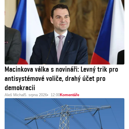
Macinkova válka s novináři: Levný trik pro
antisystémové voliče, drahý účet pro
demokracii
Aleš Michal
5. srpna 2026
12:00
Komentáře