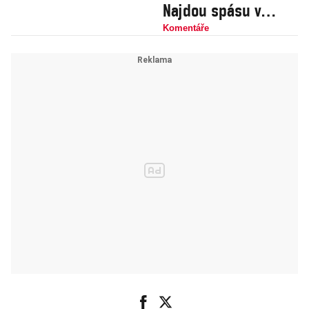
Najdou spásu v
alkoholu?
Komentáře