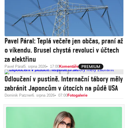
Pavel Páral: Teplá večeře jen občas, praní až
o víkendu. Brusel chystá revoluci v účtech
za elektřinu
Pavel Páral
5. srpna 2026
17:00
Komentáře
Odloučení v pustině. Internační tábory měly
zabránit Japoncům v útocích na půdě USA
Dominik Patzner
6. srpna 2026
07:00
Fotogalerie