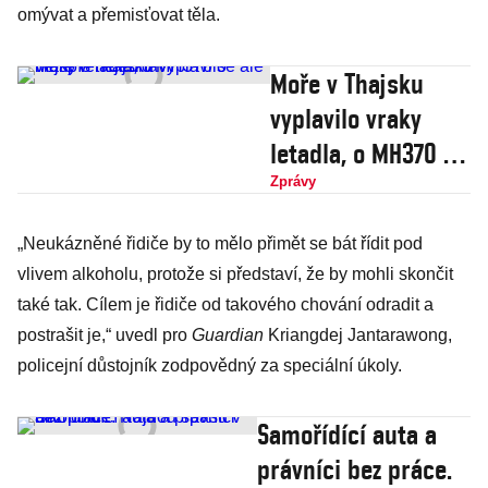
omývat a přemisťovat těla.
Moře v Thajsku
vyplavilo vraky
letadla, o MH370 se
ale nejspíš nejedná
Zprávy
„Neukázněné řidiče by to mělo přimět se bát řídit pod
vlivem alkoholu, protože si představí, že by mohli skončit
také tak. Cílem je řidiče od takového chování odradit a
postrašit je,“ uvedl pro
Guardian
Kriangdej Jantarawong,
policejní důstojník zodpovědný za speciální úkoly.
Samořídící auta a
právníci bez práce.