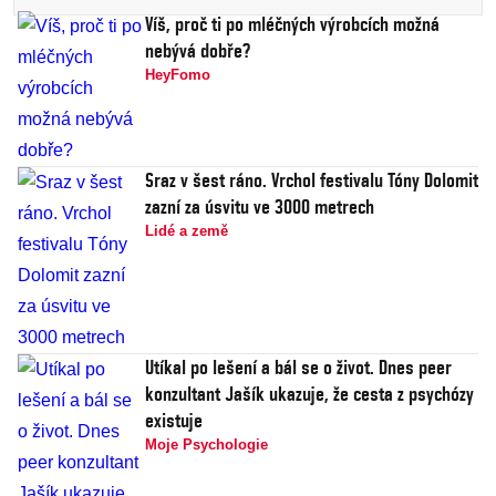
Víš, proč ti po mléčných výrobcích možná
nebývá dobře?
HeyFomo
Sraz v šest ráno. Vrchol festivalu Tóny Dolomit
zazní za úsvitu ve 3000 metrech
Lidé a země
Utíkal po lešení a bál se o život. Dnes peer
konzultant Jašík ukazuje, že cesta z psychózy
existuje
Moje Psychologie