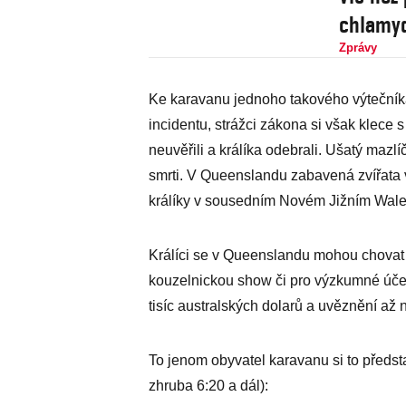
chlamy
Zprávy
Ke karavanu jednoho takového výtečníka
incidentu, strážci zákona si však klece s
neuvěřili a králíka odebrali. Ušatý mazlí
smrti. V Queenslandu zabavená zvířata vě
králíky v sousedním Novém Jižním Walesu
Králíci se v Queenslandu mohou chovat 
kouzelnickou show či pro výzkumné úče
tisíc australských dolarů a uvěznění až 
To jenom obyvatel karavanu si to předst
zhruba 6:20 a dál):