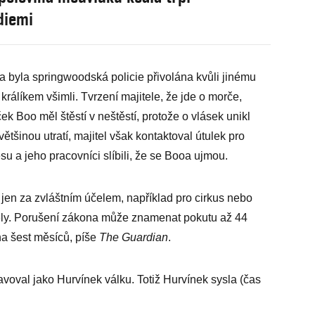
diemi
 byla springwoodská policie přivolána kvůli jinému
 králíkem všimli. Tvrzení majitele, že jde o morče,
ček Boo měl štěstí v neštěstí, protože o vlásek unikl
tšinou utratí, majitel však kontaktoval útulek pro
 a jeho pracovníci slíbili, že se Booa ujmou.
jen za zvláštním účelem, například pro cirkus nebo
ly. Porušení zákona může znamenat pokutu až 44
na šest měsíců, píše
The Guardian
.
avoval jako Hurvínek válku. Totiž Hurvínek sysla (čas