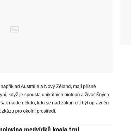
, například Austrálie a Nový Zéland, mají přísné
yní, když je spousta unikátních biotopů a živočišných
šak najde někdo, kdo se nad zákon cítí být oprávněn
zkázu pro okolní prostředí.
 polovina medvídků koala trpí