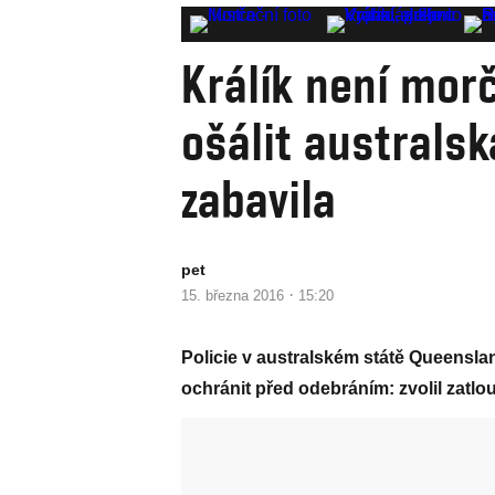
Králík není mor
ošálit australsk
zabavila
pet
·
15. března 2016
15:20
Policie v australském státě Queensland
ochránit před odebráním: zvolil zatlou