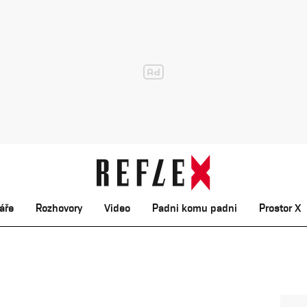
áře
Rozhovory
Video
Padni komu padni
Prostor X