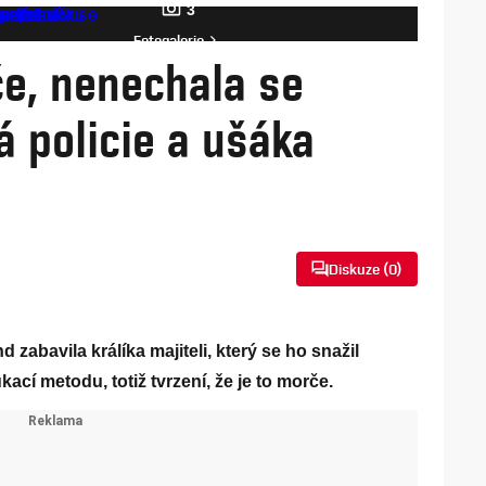
3
Fotogalerie
če, nenechala se
á policie a ušáka
Diskuze (
0
)
 zabavila králíka majiteli, který se ho snažil
kací metodu, totiž tvrzení, že je to morče.