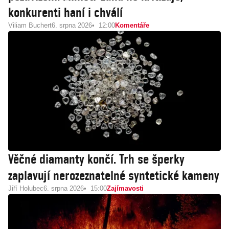
konkurenti haní i chválí
Viliam Buchert
6. srpna 2026
12:00
Komentáře
Věčné diamanty končí. Trh se šperky
zaplavují nerozeznatelné syntetické kameny
Jiří Holubec
6. srpna 2026
15:00
Zajímavosti