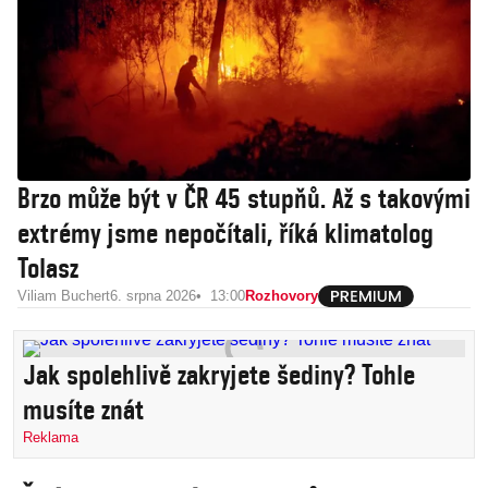
Brzo může být v ČR 45 stupňů. Až s takovými
extrémy jsme nepočítali, říká klimatolog
Tolasz
Viliam Buchert
6. srpna 2026
13:00
Rozhovory
Jak spolehlivě zakryjete šediny? Tohle
musíte znát
Reklama