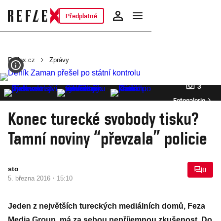
Předplatné
Reflex.cz
Zprávy
3
Fotogalerie
Konec turecké svobody tisku?
Tamní noviny “převzala” policie
sto
0
·
5. března 2016
15:10
Jeden z největších tureckých mediálních domů, Feza
Media Group, má za sebou nepříjemnou zkušenost. Do