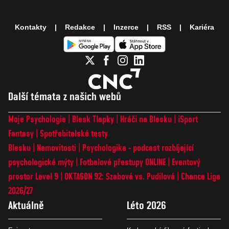
Kontakty
Redakce
Inzerce
RSS
Kariéra
Další témata z našich webů
Moje Psychologie
Blesk Tlapky
Hráči na Blesku
iSport
Fantasy
Spotřebitelské testy
Blesku
Nemovitosti
Psychologika - podcast rozbíjející
psychologické mýty
Fotbalové přestupy ONLINE
Eventový
prostor Level 9
OKTAGON 92: Szabová vs. Pudilová
Chance Liga
2026/27
Aktuálně
Léto 2026