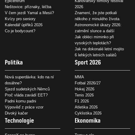
Epicentrum
Karlovarský filmový festival
Neštovice: příznaky, léčba
2026
V čem jezdí Yamal a Mesii?
Znamení, že jste potkali
Kvízy pro seniory
někoho z minulého života
Kalendář úplňků 2026
Astronomické úkazy 2026:
Co je bodycount?
zatmění slunce a další
Jak obléci miminko při
vysokých teplotách?
Jak na dokonalé letní mojito
6 lehkých letních salátů
Politika
Sport 2026
Nová superdávka: kdo na ní
MMA
dosáhne?
Fotbal 2026/27
Sjezd sudetských Němců
Hokej 2026
Proč vláda zavádí EET?
Tenis 2026
Padni komu padni
F1 2026
Výpověď z práce vzor
Atletika 2026
Divoký kačer
Cyklistika 2026
Technologie
Ekonomika