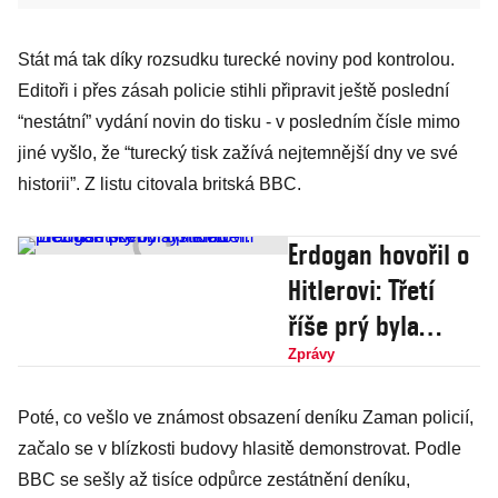
Stát má tak díky rozsudku turecké noviny pod kontrolou.
Editoři i přes zásah policie stihli připravit ještě poslední
“nestátní” vydání novin do tisku - v posledním čísle mimo
jiné vyšlo, že “turecký tisk zažívá nejtemnější dny ve své
historii”. Z listu citovala britská BBC.
Erdogan hovořil o
Hitlerovi: Třetí
říše prý byla
příkladem
Zprávy
prezidentského
Poté, co vešlo ve známost obsazení deníku Zaman policií,
systému
začalo se v blízkosti budovy hlasitě demonstrovat. Podle
BBC se sešly až tisíce odpůrce zestátnění deníku,