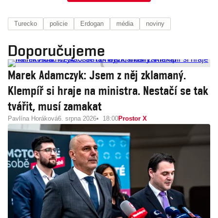
Turecko
policie
Erdogan
média
noviny
Doporučujeme
Marek Adamczyk: Jsem z něj zklamaný.
Klempíř si hraje na ministra. Nestačí se tak
tvářit, musí zamakat
Pavlína Horáková
6. srpna 2026
18:00
Prostor X