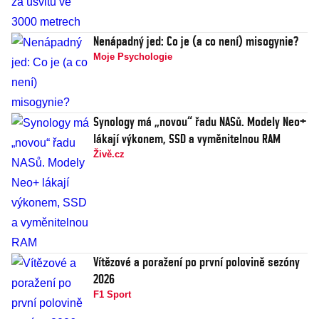
Nenápadný jed: Co je (a co není) misogynie?
Moje Psychologie
Synology má „novou“ řadu NASů. Modely Neo+
lákají výkonem, SSD a vyměnitelnou RAM
Živě.cz
Vítězové a poražení po první polovině sezóny
2026
F1 Sport