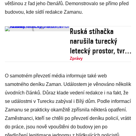
většinou z řad jeho čtenářů. Demonstrovalo se přímo před
budovou, kde sídlí redakce Zamanu.
Ruská stíhačka
narušila turecký
letecký prostor, tvrdí
Ankara
Zprávy
O samotném převzetí média informuje také web
samotného deníku Zaman. Událostem je věnováno několik
úvodních článků. Důraz klade vedení redakce i na fakt, že
se událostmi v Turecku zabýval i Bílý dům. Podle informací
Zamanu se prakticky okamžitě zpřísnila některá opatření.
Zaměstnanci, kteří se chtěli po převzetí deníku policií, vrátit
do práce, jsou nově vpouštěni do budovy jen po
předložení legitimace jednomu z hlídkujících policistů.