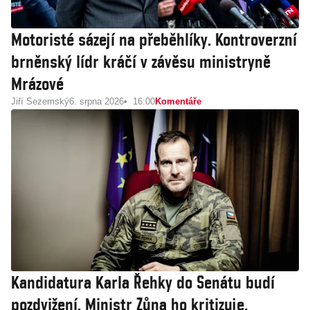
Motoristé sázejí na přeběhlíky. Kontroverzní
brněnský lídr kráčí v závěsu ministryně
Mrázové
Jiří Sezemský
6. srpna 2026
16:00
Komentáře
Kandidatura Karla Řehky do Senátu budí
pozdvižení. Ministr Zůna ho kritizuje,