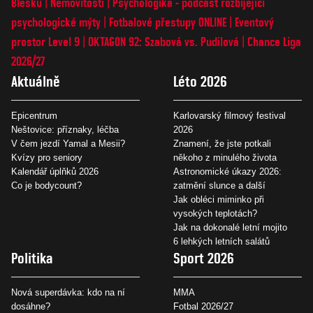
Blesku
Nemovitosti
Psychologika - podcast rozbíjející
psychologické mýty
Fotbalové přestupy ONLINE
Eventový
prostor Level 9
OKTAGON 92: Szabová vs. Pudilová
Chance Liga
2026/27
Aktuálně
Léto 2026
Epicentrum
Karlovarský filmový festival
Neštovice: příznaky, léčba
2026
V čem jezdí Yamal a Mesii?
Znamení, že jste potkali
Kvízy pro seniory
někoho z minulého života
Kalendář úplňků 2026
Astronomické úkazy 2026:
Co je bodycount?
zatmění slunce a další
Jak obléci miminko při
vysokých teplotách?
Jak na dokonalé letní mojito
6 lehkých letních salátů
Politika
Sport 2026
Nová superdávka: kdo na ní
MMA
dosáhne?
Fotbal 2026/27