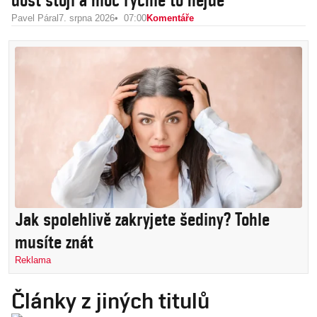
dost stojí a moc rychle to nejde
Pavel Páral
7. srpna 2026
07:00
Komentáře
Jak spolehlivě zakryjete šediny? Tohle
musíte znát
Reklama
Články z jiných titulů