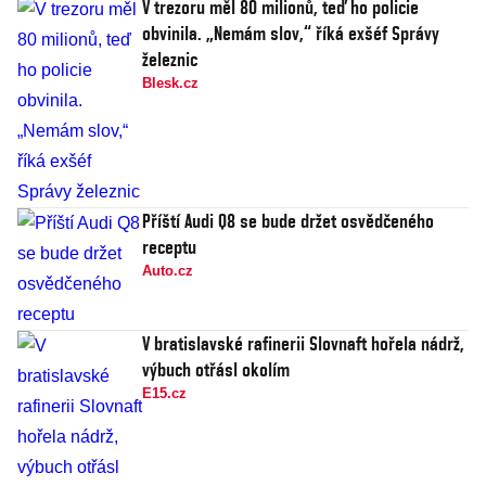
V trezoru měl 80 milionů, teď ho policie
obvinila. „Nemám slov,“ říká exšéf Správy
železnic
Blesk.cz
Příští Audi Q8 se bude držet osvědčeného
receptu
Auto.cz
V bratislavské rafinerii Slovnaft hořela nádrž,
výbuch otřásl okolím
E15.cz