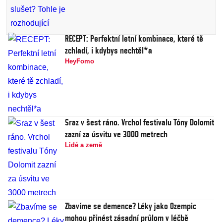
RECEPT: Perfektní letní kombinace, které tě
zchladí, i kdybys nechtěl*a
HeyFomo
Sraz v šest ráno. Vrchol festivalu Tóny Dolomit
zazní za úsvitu ve 3000 metrech
Lidé a země
Zbavíme se demence? Léky jako Ozempic
mohou přinést zásadní průlom v léčbě