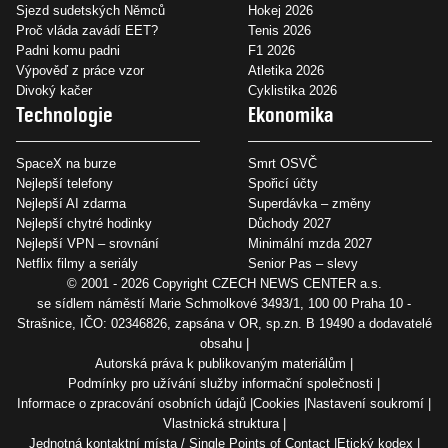
Sjezd sudetských Němců
Hokej 2026
Proč vláda zavádí EET?
Tenis 2026
Padni komu padni
F1 2026
Výpověď z práce vzor
Atletika 2026
Divoký kačer
Cyklistika 2026
Technologie
Ekonomika
SpaceX na burze
Smrt OSVČ
Nejlepší telefony
Spořicí účty
Nejlepší AI zdarma
Superdávka – změny
Nejlepší chytré hodinky
Důchody 2027
Nejlepší VPN – srovnání
Minimální mzda 2027
Netflix filmy a seriály
Senior Pas – slevy
© 2001 - 2026 Copyright
CZECH NEWS CENTER a.s.
se sídlem náměstí Marie Schmolkové 3493/1, 100 00 Praha 10 -
Strašnice, IČO: 02346826, zapsána v OR, sp.zn. B 19490 a dodavatelé
obsahu
Autorská práva k publikovaným materiálům
Podmínky pro užívání služby informační společnosti
Informace o zpracování osobních údajů
Cookies
Nastavení soukromí
Vlastnická struktura
Jednotná kontaktní místa / Single Points of Contact
Etický kodex