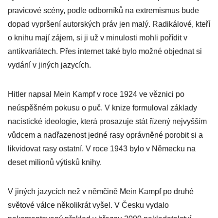
pravicové scény, podle odborníků na extremismus bude
dopad vypršení autorských práv jen malý. Radikálové, kteří
o knihu mají zájem, si ji už v minulosti mohli pořídit v
antikvariátech. Přes internet také bylo možné objednat si
vydání v jiných jazycích.
Hitler napsal Mein Kampf v roce 1924 ve věznici po
neúspěšném pokusu o puč. V knize formuloval základy
nacistické ideologie, která prosazuje stát řízený nejvyšším
vůdcem a nadřazenost jedné rasy oprávněné porobit si a
likvidovat rasy ostatní. V roce 1943 bylo v Německu na
deset milionů výtisků knihy.
V jiných jazycích než v němčině Mein Kampf po druhé
světové válce několikrát vyšel. V Česku vydalo