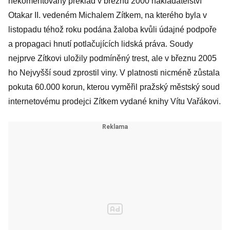
nekomentovaný překlad v březnu 2000 nakladatelství
Otakar II. vedeném Michalem Zítkem, na kterého byla v
listopadu téhož roku podána žaloba kvůli údajné podpoře
a propagaci hnutí potlačujících lidská práva. Soudy
nejprve Zítkovi uložily podmíněný trest, ale v březnu 2005
ho Nejvyšší soud zprostil viny. V platnosti nicméně zůstala
pokuta 60.000 korun, kterou vyměřil pražský městský soud
internetovému prodejci Zítkem vydané knihy Vítu Vařákovi.