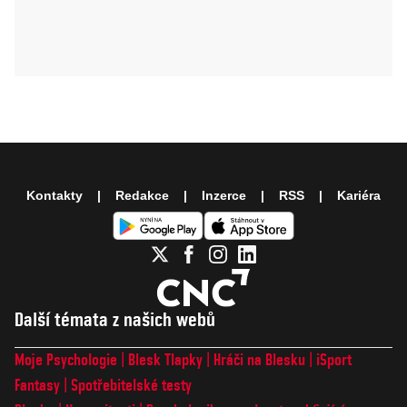
Kontakty
Redakce
Inzerce
RSS
Kariéra
Další témata z našich webů
Moje Psychologie
Blesk Tlapky
Hráči na Blesku
iSport
Fantasy
Spotřebitelské testy