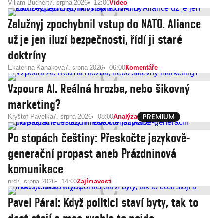
Viliam Buchert
7. srpna 2026
12:00
Video
Zalužnyj zpochybnil vstup do NATO. Aliance
už je jen iluzí bezpečnosti, řídí ji staré
doktríny
Ekaterina Kanakova
7. srpna 2026
06:00
Komentáře
Vzpoura AI. Reálná hrozba, nebo šikovný
marketing?
Kryštof Pavelka
7. srpna 2026
08:00
Analýza
Po stopách češtiny: Přeskočte jazykově-
generační propast aneb Prázdninová
komunikace
nrd
7. srpna 2026
14:00
Zajímavosti
Pavel Páral: Když politici staví byty, tak to