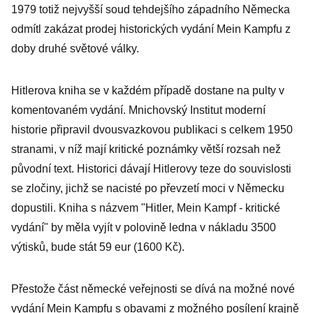
1979 totiž nejvyšší soud tehdejšího západního Německa
odmítl zakázat prodej historických vydání Mein Kampfu z
doby druhé světové války.
Hitlerova kniha se v každém případě dostane na pulty v
komentovaném vydání. Mnichovský Institut moderní
historie připravil dvousvazkovou publikaci s celkem 1950
stranami, v níž mají kritické poznámky větší rozsah než
původní text. Historici dávají Hitlerovy teze do souvislosti
se zločiny, jichž se nacisté po převzetí moci v Německu
dopustili. Kniha s názvem "Hitler, Mein Kampf - kritické
vydání" by měla vyjít v polovině ledna v nákladu 3500
výtisků, bude stát 59 eur (1600 Kč).
Přestože část německé veřejnosti se dívá na možné nové
vydání Mein Kampfu s obavami z možného posílení krajně