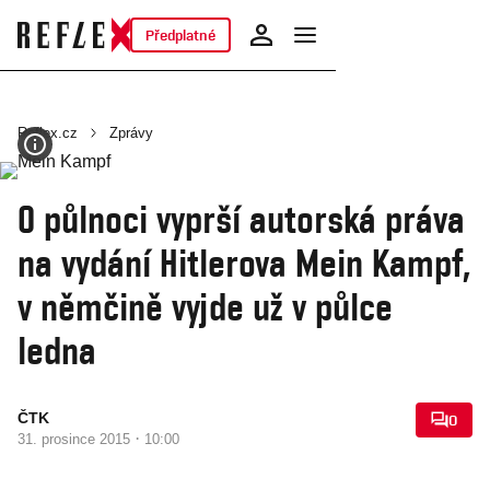
Předplatné
Reflex.cz
Zprávy
O půlnoci vyprší autorská práva
na vydání Hitlerova Mein Kampf,
v němčině vyjde už v půlce
ledna
ČTK
0
·
31. prosince 2015
10:00