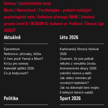
Fantasy
Spotřebitelské testy
Blesku
Nemovitosti
Psychologika - podcast rozbíjející
psychologické mýty
Fotbalové přestupy ONLINE
Eventový
prostor Level 9
OKTAGON 92: Szabová vs. Pudilová
Chance Liga
2026/27
Aktuálně
Léto 2026
Epicentrum
Karlovarský filmový festival
Neštovice: příznaky, léčba
2026
V čem jezdí Yamal a Mesii?
Znamení, že jste potkali
Kvízy pro seniory
někoho z minulého života
Kalendář úplňků 2026
Astronomické úkazy 2026:
Co je bodycount?
zatmění slunce a další
Jak obléci miminko při
vysokých teplotách?
Jak na dokonalé letní mojito
6 lehkých letních salátů
Politika
Sport 2026