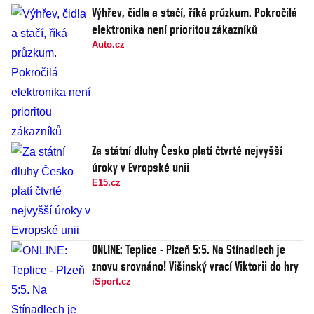
Výhřev, čidla a stačí, říká průzkum. Pokročilá
elektronika není prioritou zákazníků
Auto.cz
Za státní dluhy Česko platí čtvrté nejvyšší
úroky v Evropské unii
E15.cz
ONLINE: Teplice - Plzeň 5:5. Na Stínadlech je
znovu srovnáno! Višinský vrací Viktorii do hry
iSport.cz