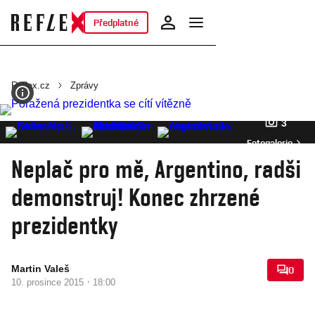
Předplatné
Reflex.cz
Zprávy
3
Fotogalerie
Neplač pro mě, Argentino, radši
demonstruj! Konec zhrzené
prezidentky
Martin Valeš
0
·
10. prosince 2015
18:00