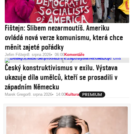
Fištejn: Slibem nezarmoutíš. Ameriku
ovládá nová verze komunismu, která chce
měnit zajeté pořádky
Jefim Fištejn
8. srpna 2026
06:00
Komentáře
Český konstruktivismus v exilu. Výstava
ukazuje díla umělců, kteří se prosadili v
západním Německu
Marek Gregor
8. srpna 2026
14:00
Kultura