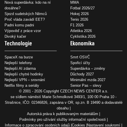
Nová superdávka: kdo na ní
MMA
dosáhne?
Fotbal 2026/27
Sjezd sudetských Němců
Hokej 2026
Proč vláda zavádí EET?
Tenis 2026
Padni komu padni
F1 2026
Výpověď z práce vzor
Atletika 2026
Divoký kačer
Cyklistika 2026
Technologie
Ekonomika
SpaceX na burze
Smrt OSVČ
Nejlepší telefony
Spořicí účty
Nejlepší AI zdarma
Superdávka – změny
Nejlepší chytré hodinky
Důchody 2027
Nejlepší VPN – srovnání
Minimální mzda 2027
Netflix filmy a seriály
Senior Pas – slevy
© 2001 - 2026 Copyright
CZECH NEWS CENTER a.s.
se sídlem náměstí Marie Schmolkové 3493/1, 100 00 Praha 10 -
Strašnice, IČO: 02346826, zapsána v OR, sp.zn. B 19490 a dodavatelé
obsahu
Autorská práva k publikovaným materiálům
Podmínky pro užívání služby informační společnosti
Informace o zpracování osobních údajů
Cookies
Nastavení soukromí