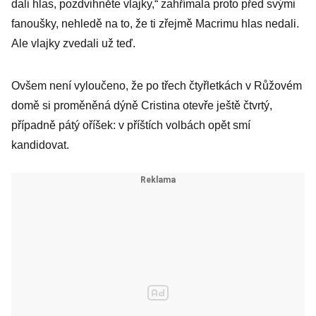
dali hlas, pozdvihněte vlajky,“ zahřímala proto před svými
fanoušky, nehledě na to, že ti zřejmě Macrimu hlas nedali.
Ale vlajky zvedali už teď.
Ovšem není vyloučeno, že po třech čtyřletkách v Růžovém
domě si proměněná dýně Cristina otevře ještě čtvrtý,
případně pátý oříšek: v příštích volbách opět smí
kandidovat.