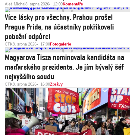
Aleš Michal
8. srpna 2026
12:00
Komentáře
Více lásky pro všechny. Prahou prošel
Prague Pride, na účastníky pokřikovali
pobožní odpůrci
ČTK
8. srpna 2026
17:00
Fotogalerie
Magyarova Tisza nominovala kandidáta na
maďarského prezidenta. Je jím bývalý šéf
nejvyššího soudu
ČTK
8. srpna 2026
16:00
Zprávy