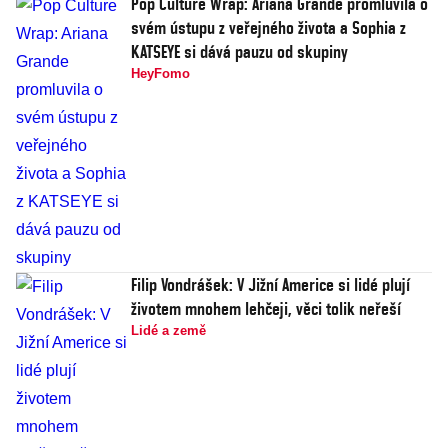
Pop Culture Wrap: Ariana Grande promluvila o
svém ústupu z veřejného života a Sophia z
KATSEYE si dává pauzu od skupiny
HeyFomo
Filip Vondrášek: V Jižní Americe si lidé plují
životem mnohem lehčeji, věci tolik neřeší
Lidé a země