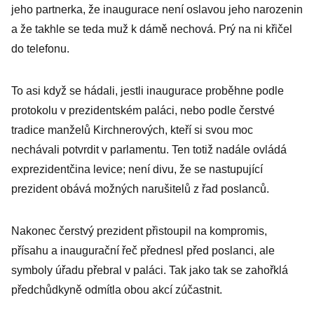
jeho partnerka, že inaugurace není oslavou jeho narozenin
a že takhle se teda muž k dámě nechová. Prý na ni křičel
do telefonu.
To asi když se hádali, jestli inaugurace proběhne podle
protokolu v prezidentském paláci, nebo podle čerstvé
tradice manželů Kirchnerových, kteří si svou moc
nechávali potvrdit v parlamentu. Ten totiž nadále ovládá
exprezidentčina levice; není divu, že se nastupující
prezident obává možných narušitelů z řad poslanců.
Nakonec čerstvý prezident přistoupil na kompromis,
přísahu a inaugurační řeč přednesl před poslanci, ale
symboly úřadu přebral v paláci. Tak jako tak se zahořklá
předchůdkyně odmítla obou akcí zúčastnit.