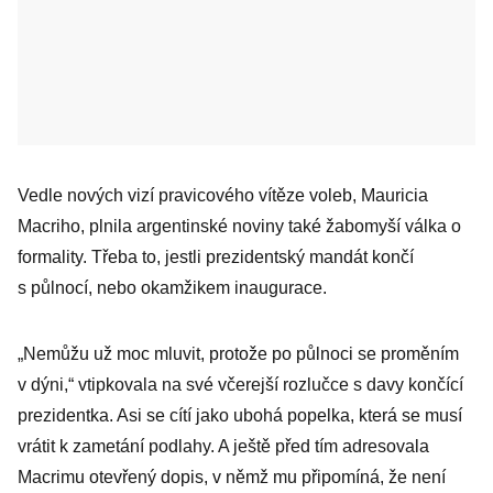
Vedle nových vizí pravicového vítěze voleb, Mauricia
Macriho, plnila argentinské noviny také žabomyší válka o
formality. Třeba to, jestli prezidentský mandát končí
s půlnocí, nebo okamžikem inaugurace.
„Nemůžu už moc mluvit, protože po půlnoci se proměním
v dýni,“ vtipkovala na své včerejší rozlučce s davy končící
prezidentka. Asi se cítí jako ubohá popelka, která se musí
vrátit k zametání podlahy. A ještě před tím adresovala
Macrimu otevřený dopis, v němž mu připomíná, že není