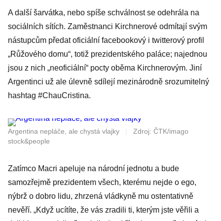
A další šarvátka, nebo spíše schválnost se odehrála na
sociálních sítích. Zaměstnanci Kirchnerové odmítají svým
nástupcům předat oficiální facebookový i twitterový profil
„Růžového domu“, totiž prezidentského paláce; najednou
jsou z nich „neoficiální“ pocty oběma Kirchnerovým. Jiní
Argentinci už ale úlevně sdílejí mezinárodně srozumitelný
hashtag #ChauCristina.
Argentina nepláče, ale chystá vlajky
|
Zdroj: ČTK/imago
stock&people
Zatímco Macri apeluje na národní jednotu a bude
samozřejmě prezidentem všech, kterému nejde o ego,
nýbrž o dobro lidu, zhrzená vládkyně mu ostentativně
nevěří. „Když ucítíte, že vás zradili ti, kterým jste věřili a