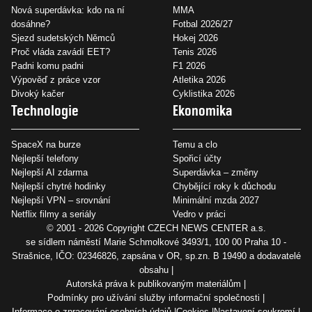
Nová superdávka: kdo na ní
MMA
dosáhne?
Fotbal 2026/27
Sjezd sudetských Němců
Hokej 2026
Proč vláda zavádí EET?
Tenis 2026
Padni komu padni
F1 2026
Výpověď z práce vzor
Atletika 2026
Divoký kačer
Cyklistika 2026
Technologie
Ekonomika
SpaceX na burze
Temu a clo
Nejlepší telefony
Spořicí účty
Nejlepší AI zdarma
Superdávka – změny
Nejlepší chytré hodinky
Chybějící roky k důchodu
Nejlepší VPN – srovnání
Minimální mzda 2027
Netflix filmy a seriály
Vedro v práci
© 2001 - 2026 Copyright
CZECH NEWS CENTER a.s.
se sídlem náměstí Marie Schmolkové 3493/1, 100 00 Praha 10 -
Strašnice, IČO: 02346826, zapsána v OR, sp.zn. B 19490 a dodavatelé
obsahu
Autorská práva k publikovaným materiálům
Podmínky pro užívání služby informační společnosti
Informace o zpracování osobních údajů
Cookies
Nastavení soukromí