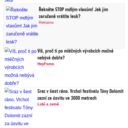
Řekněte STOP mdlým vlasům! Jak jim
zaručeně vrátíte lesk?
Reklama
Víš, proč ti po mléčných výrobcích možná
nebývá dobře?
HeyFomo
Sraz v šest ráno. Vrchol festivalu Tóny Dolomit
zazní za úsvitu ve 3000 metrech
Lidé a země