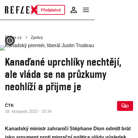
Předplatné
Reflex.cz
Zprávy
Kanaďané uprchlíky nechtějí,
ale vláda se na průzkumy
neohlíží a přijme je
ČTK
0
·
18. listopadu 2015
10:34
Kanadský ministr zahraničí Stéphane Dion odmítl brát
jako argument proti migrační politice vlády výsledek