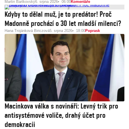
Martin Bartkovský
6. srpna 2026
06:00
Komentáře
Kdyby to dělal muž, je to predátor! Proč
Madonně prochází o 30 let mladší milenci?
Hana Trojánková Biriczová
5. srpna 2026
18:00
Poprask
Macinkova válka s novináři: Levný trik pro
antisystémové voliče, drahý účet pro
demokracii