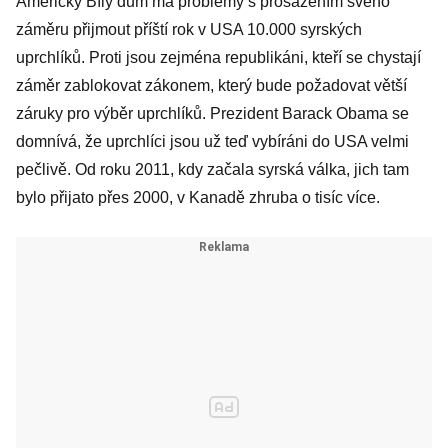
Americký Bílý dům má problémy s prosazením svého
záměru přijmout příští rok v USA 10.000 syrských
uprchlíků. Proti jsou zejména republikáni, kteří se chystají
záměr zablokovat zákonem, který bude požadovat větší
záruky pro výběr uprchlíků. Prezident Barack Obama se
domnívá, že uprchlíci jsou už teď vybíráni do USA velmi
pečlivě. Od roku 2011, kdy začala syrská válka, jich tam
bylo přijato přes 2000, v Kanadě zhruba o tisíc více.