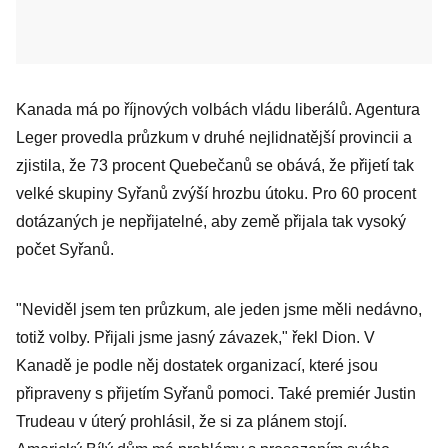
Kanada má po říjnových volbách vládu liberálů. Agentura
Leger provedla průzkum v druhé nejlidnatější provincii a
zjistila, že 73 procent Quebečanů se obává, že přijetí tak
velké skupiny Syřanů zvýší hrozbu útoku. Pro 60 procent
dotázaných je nepřijatelné, aby země přijala tak vysoký
počet Syřanů.
"Neviděl jsem ten průzkum, ale jeden jsme měli nedávno,
totiž volby. Přijali jsme jasný závazek," řekl Dion. V
Kanadě je podle něj dostatek organizací, které jsou
připraveny s přijetím Syřanů pomoci. Také premiér Justin
Trudeau v úterý prohlásil, že si za plánem stojí.