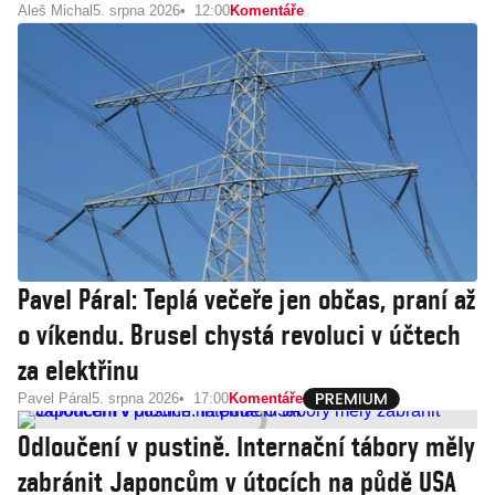
Aleš Michal
5. srpna 2026
12:00
Komentáře
Pavel Páral: Teplá večeře jen občas, praní až
o víkendu. Brusel chystá revoluci v účtech
za elektřinu
Pavel Páral
5. srpna 2026
17:00
Komentáře
Odloučení v pustině. Internační tábory měly
zabránit Japoncům v útocích na půdě USA