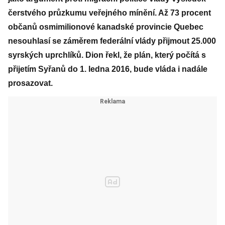
čerstvého průzkumu veřejného mínění. Až 73 procent
občanů osmimilionové kanadské provincie Quebec
nesouhlasí se záměrem federální vlády přijmout 25.000
syrských uprchlíků. Dion řekl, že plán, který počítá s
přijetím Syřanů do 1. ledna 2016, bude vláda i nadále
prosazovat.