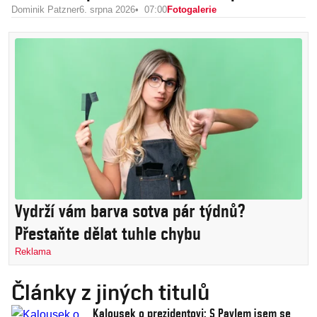
Dominik Patzner
6. srpna 2026
07:00
Fotogalerie
Vydrží vám barva sotva pár týdnů?
Přestaňte dělat tuhle chybu
Reklama
Články z jiných titulů
Kalousek o prezidentovi: S Pavlem jsem se