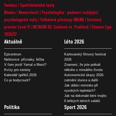
Fantasy
Spotřebitelské testy
Blesku
Nemovitosti
Psychologika - podcast rozbíjející
psychologické mýty
Fotbalové přestupy ONLINE
Eventový
prostor Level 9
OKTAGON 92: Szabová vs. Pudilová
Chance Liga
2026/27
Aktuálně
Léto 2026
Epicentrum
Karlovarský filmový festival
Neštovice: příznaky, léčba
2026
V čem jezdí Yamal a Mesii?
Znamení, že jste potkali
Kvízy pro seniory
někoho z minulého života
Kalendář úplňků 2026
Astronomické úkazy 2026:
Co je bodycount?
zatmění slunce a další
Jak obléci miminko při
vysokých teplotách?
Jak na dokonalé letní mojito
6 lehkých letních salátů
Politika
Sport 2026