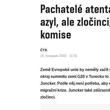
Pachatelé atent
azyl, ale zločinc
komise
ČTK
·
15. listopadu 2015
11:31
Země Evropské unie by neměly začít od
okraj summitu zemí G20 v Turecku to
Juncker. Podle něj není potřeba, aby 
migrační krize. Juncker také zdůraznil
zločinci.