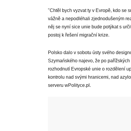
"Chtěl bych vyzvat ty v Evropě, kdo se sn
vážně a nepodléhali zjednodušeným reakc
něj se nyní sice unie bude potýkat s urč
postoj k řešení migrační krize.
Polsko dalo v sobotu ústy svého design
Szymańského najevo, že po pařížských út
rozhodnutí Evropské unie o rozdělení up
kontrolu nad svými hranicemi, nad azylov
serveru wPolityce.pl.