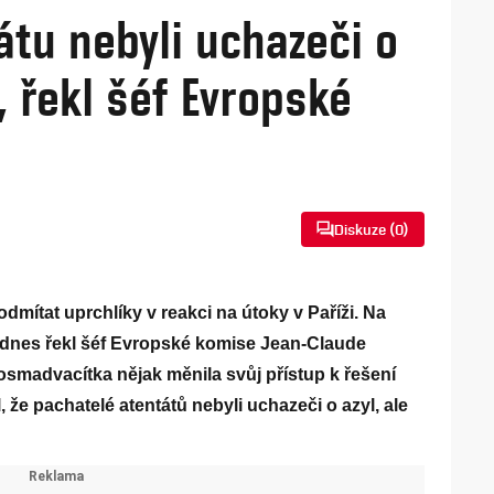
átu nebyli uchazeči o
i, řekl šéf Evropské
Diskuze (
0
)
mítat uprchlíky v reakci na útoky v Paříži. Na
 dnes řekl šéf Evropské komise Jean-Claude
osmadvacítka nějak měnila svůj přístup k řešení
, že pachatelé atentátů nebyli uchazeči o azyl, ale