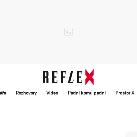
áře
Rozhovory
Video
Padni komu padni
Prostor X