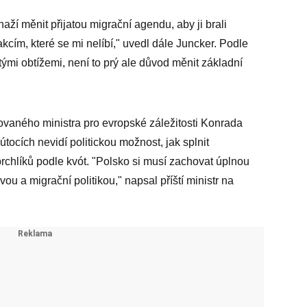
aží měnit přijatou migrační agendu, aby ji brali
ím, které se mi nelíbí," uvedl dále Juncker. Podle
itými obtížemi, není to prý ale důvod měnit základní
ovaného ministra pro evropské záležitosti Konrada
ocích nevidí politickou možnost, jak splnit
rchlíků podle kvót. "Polsko si musí zachovat úplnou
ou a migrační politikou," napsal příští ministr na