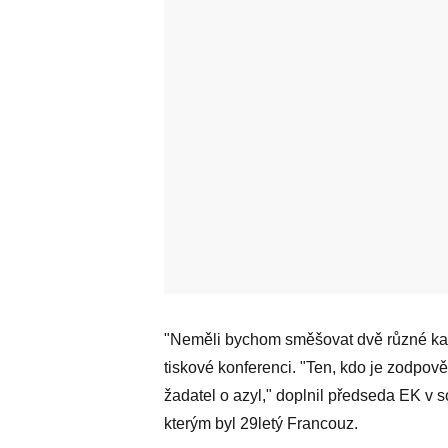
"Neměli bychom směšovat dvě různé kateg
tiskové konferenci. "Ten, kdo je zodpověd
žadatel o azyl," doplnil předseda EK v s
kterým byl 29letý Francouz.