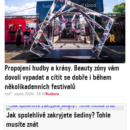
Propojení hudby a krásy. Beauty zóny vám
dovolí vypadat a cítit se dobře i během
několikadenních festivalů
red
7. srpna 2026
16:00
Kultura
Jak spolehlivě zakryjete šediny? Tohle
musíte znát