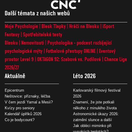
Další témata z našich webů
Moje Psychologie
Blesk Tlapky
Hráči na Blesku
iSport
Fantasy
Spotřebitelské testy
Blesku
Nemovitosti
Psychologika - podcast rozbíjející
psychologické mýty
Fotbalové přestupy ONLINE
Eventový
prostor Level 9
OKTAGON 92: Szabová vs. Pudilová
Chance Liga
2026/27
Aktuálně
Léto 2026
Epicentrum
Karlovarský filmový festival
Neštovice: příznaky, léčba
2026
V čem jezdí Yamal a Mesii?
Znamení, že jste potkali
Kvízy pro seniory
někoho z minulého života
Kalendář úplňků 2026
Astronomické úkazy 2026:
Co je bodycount?
zatmění slunce a další
Jak obléci miminko při
vysokých teplotách?