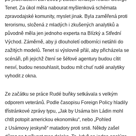
Tenet. Za úkol měla nabourat myšlenková schémata
zpravodajské komunity, myslet jinak. Byla zaměřená proti
terorismu, složená z mladých i zkušených analytiků a
původně měla jen jednoho experta na Blízký a Střední
Východ. Záměrně, aby ji dlouholetí odborníci netáhli do
zažitých modelů. Tenet si výslovně přál, aby přicházela se
scénáři, při jejichž čtení se šéfové agentury budou cítit
nesví, budou nesouhlasit, budou mít chuť rudé analytiky
vyhodit z okna.
Ze začátku se práce Rudé buňky setkávala s velkým
odporem veteránů. Podle časopisu Foreign Policy hladily
třístránkové zprávy typu, „Jak by Usáma bin Ládin mohl
chtít potopit americkou ekonomiku“, nebo „Pohled
z Usámovy jeskyně“ matadory proti srsti. Někdy zašel