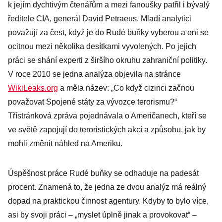
k jejím dychtivým čtenářům a mezi fanoušky patřil i bývalý
ředitele CIA, generál David Petraeus. Mladí analytici
považují za čest, když je do Rudé buňky vyberou a oni se
ocitnou mezi několika desítkami vyvolených. Po jejich
práci se shání experti z širšího okruhu zahraniční politiky.
V roce 2010 se jedna analýza objevila na stránce
WikiLeaks.org
a měla název: „Co když cizinci začnou
považovat Spojené státy za vývozce terorismu?“
Třístránková zpráva pojednávala o Američanech, kteří se
ve světě zapojují do teroristických akcí a způsobu, jak by
mohli změnit náhled na Ameriku.
Úspěšnost práce Rudé buňky se odhaduje na padesát
procent. Znamená to, že jedna ze dvou analýz má reálný
dopad na praktickou činnost agentury. Kdyby to bylo více,
asi by svoji práci – „myslet úplně jinak a provokovat“ –