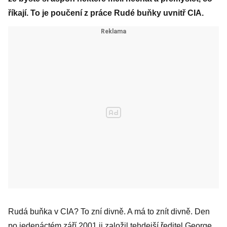
říkají. To je poučení z práce Rudé buňky uvnitř CIA.
Rudá buňka v CIA? To zní divně. A má to znít divně. Den
po jedenáctém září 2001 ji založil tehdejší ředitel George