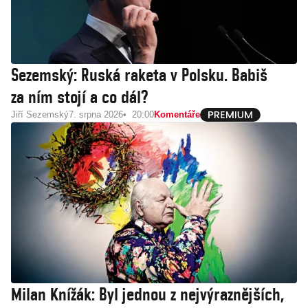
Sezemský: Ruská raketa v Polsku. Babiš
za ním stojí a co dál?
Jiří Sezemský
7. srpna 2026
20:00
Komentáře
Milan Knížák: Byl jednou z nejvýraznějších,