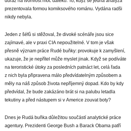
důraz na tvořivost moc daleko. To, když se jedna analýza
prezentovala formou komiksového románu. Vydána radši
nikdy nebyla.
Jeden z šéfů si stěžoval, že divoké scénáře jsou sice
zajímavé, ale v praxi CIA nepoužitelné. V tom je však
přesně význam práce Rudé buňky: provokuje k zamyšlení,
ukazuje, že je nepřítel může myslet jinak. Když se podíváte
na teroristické útoky za posledních patnáct let, celá řada
z nich byla připravena málo předvídatelným způsobem a
měly na náš způsob života nepříjemný dopad. Kdo by kdy
předvídal, že bude zakázáno brát si na palubu letadla
tekutiny a před nástupem si v Americe zouvat boty?
Dnes je Rudá buňka důležitou součástí analytické práce
agentury. Prezidenti George Bush a Barack Obama patří