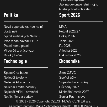
Jak na dokonalé letní mojito
6 lehkých letních salátů
Politika
Sport 2026
Nová superdávka: kdo na ní
MMA
dosáhne?
Fotbal 2026/27
Sjezd sudetských Němců
Hokej 2026
Proč vláda zavádí EET?
Tenis 2026
Padni komu padni
F1 2026
Výpověď z práce vzor
Atletika 2026
Divoký kačer
Cyklistika 2026
Technologie
Ekonomika
SpaceX na burze
Smrt OSVČ
Nejlepší telefony
Spořicí účty
Nejlepší AI zdarma
Superdávka – změny
Nejlepší chytré hodinky
Důchody 2027
Nejlepší VPN – srovnání
Minimální mzda 2027
Netflix filmy a seriály
Senior Pas – slevy
© 2001 - 2026 Copyright
CZECH NEWS CENTER a.s.
se sídlem náměstí Marie Schmolkové 3493/1, 100 00 Praha 10 -