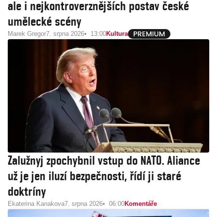
ale i nejkontroverznějších postav české
umělecké scény
Marek Gregor
7. srpna 2026
13:00
Kultura
Zalužnyj zpochybnil vstup do NATO. Aliance
už je jen iluzí bezpečnosti, řídí ji staré
doktríny
Ekaterina Kanakova
7. srpna 2026
06:00
Komentáře