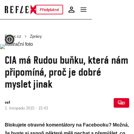
Předplatné
Reflex.cz
Zprávy
CIA má Rudou buňku, která nám
připomíná, proč je dobré
myslet jinak
ref
0
·
1. listopadu 2015
15:43
Blokujete otravné komentátory na Facebooku? Možná,
že byste si aspoň některé měli nechat a přemýšlet, co