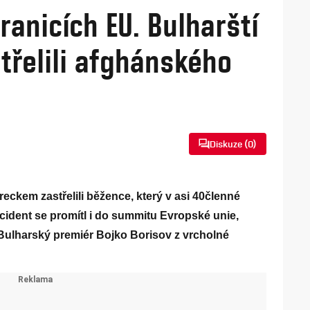
ranicích EU. Bulharští
třelili afghánského
Diskuze (
0
)
reckem zastřelili běžence, který v asi 40členné
cident se promítl i do summitu Evropské unie,
l. Bulharský premiér Bojko Borisov z vrcholné