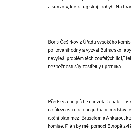
a senzory, které registrují pohyb. Na hra
Boris Češirkov z Úřadu vysokého komisa
politováníhodný a vyzval Bulharsko, aby j
nevyřeší problém těch zoufalých lidí," ře
bezpečností síly zastřelily uprchlíka.
Předseda unijních schůzek Donald Tusk k 
o důležitosti nočního jednání představit
akční plán mezi Bruselem a Ankarou, kt
komise. Plán by měl pomoci Evropě zvlá