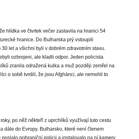
 že hlídka ve čtvrtek večer zastavila na hranici 54
 turecké hranice. Do Bulharska prý vstoupili
 30 let a všichni byli v dobrém zdravotním stavu.
byli ozbrojeni, ale kladli odpor. Jeden policista
hlíků zranila odražená kulka a muž později zemřel na
ci o sobě tvrdili, že jsou Afghánci, ale nemohli to
roky, po něž někteří z uprchlíků využívají tuto cestu
a dále do Evropy. Bulharsko, které není členem
 poslalo pohraniční policii a instalovalo na ní kamery