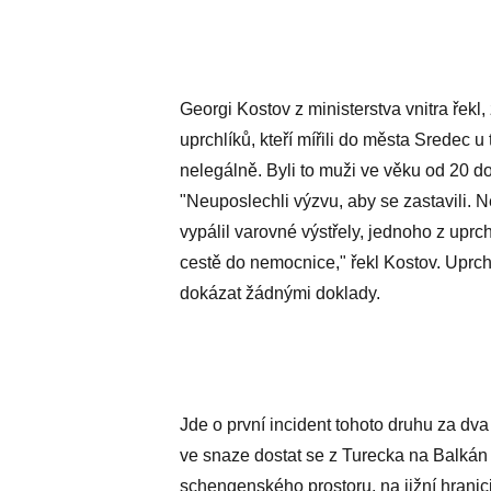
Georgi Kostov z ministerstva vnitra řekl,
uprchlíků, kteří mířili do města Sredec u
nelegálně. Byli to muži ve věku od 20 do
"Neuposlechli výzvu, aby se zastavili. Ne
vypálil varovné výstřely, jednoho z uprc
cestě do nemocnice," řekl Kostov. Uprchlí
dokázat žádnými doklady.
Jde o první incident tohoto druhu za dva 
ve snaze dostat se z Turecka na Balkán 
schengenského prostoru, na jižní hranici