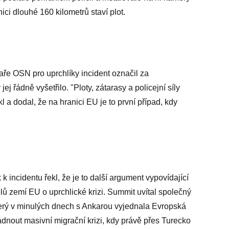
nici dlouhé 160 kilometrů staví plot.
ře OSN pro uprchlíky incident označil za
ej řádně vyšetřilo. "Ploty, zátarasy a policejní síly
kl a dodal, že na hranici EU je to první případ, kdy
incidentu řekl, že je to další argument vypovídající
elů zemí EU o uprchlické krizi. Summit uvítal společný
erý v minulých dnech s Ankarou vyjednala Evropská
dnout masivní migrační krizi, kdy právě přes Turecko