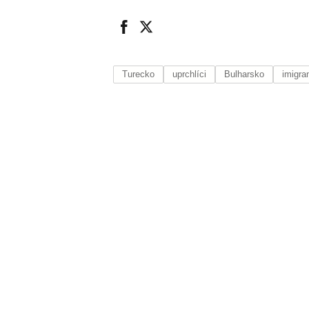
Turecko
uprchlíci
Bulharsko
imigran