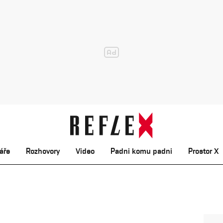
áře
Rozhovory
Video
Padni komu padni
Prostor X