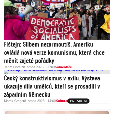
Fištejn: Slibem nezarmoutíš. Ameriku
ovládá nová verze komunismu, která chce
měnit zajeté pořádky
Jefim Fištejn
8. srpna 2026
06:00
Komentáře
Český konstruktivismus v exilu. Výstava
ukazuje díla umělců, kteří se prosadili v
západním Německu
Marek Gregor
8. srpna 2026
14:00
Kultura