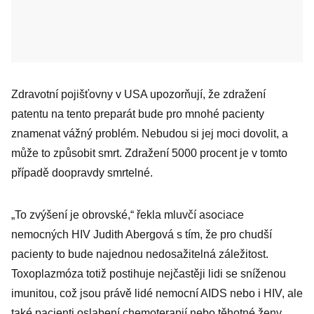
Zdravotní pojišťovny v USA upozorňují, že zdražení
patentu na tento preparát bude pro mnohé pacienty
znamenat vážný problém. Nebudou si jej moci dovolit, a
může to způsobit smrt. Zdražení 5000 procent je v tomto
případě doopravdy smrtelné.
„To zvýšení je obrovské,“ řekla mluvčí asociace
nemocných HIV Judith Abergová s tím, že pro chudší
pacienty to bude najednou nedosažitelná záležitost.
Toxoplazmóza totiž postihuje nejčastěji lidi se sníženou
imunitou, což jsou právě lidé nemocní AIDS nebo i HIV, ale
také pacienti oslabení chemoterapií nebo těhotné ženy.