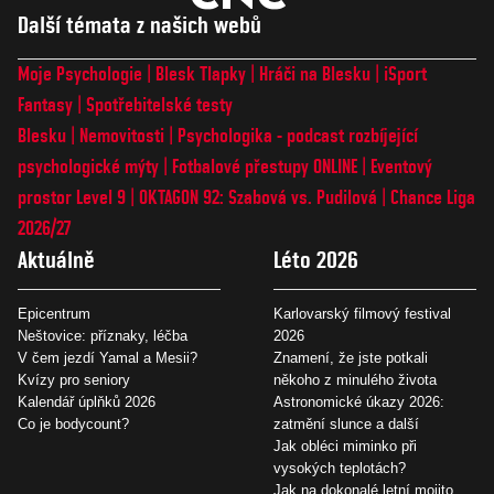
Další témata z našich webů
Moje Psychologie
Blesk Tlapky
Hráči na Blesku
iSport
Fantasy
Spotřebitelské testy
Blesku
Nemovitosti
Psychologika - podcast rozbíjející
psychologické mýty
Fotbalové přestupy ONLINE
Eventový
prostor Level 9
OKTAGON 92: Szabová vs. Pudilová
Chance Liga
2026/27
Aktuálně
Léto 2026
Epicentrum
Karlovarský filmový festival
Neštovice: příznaky, léčba
2026
V čem jezdí Yamal a Mesii?
Znamení, že jste potkali
Kvízy pro seniory
někoho z minulého života
Kalendář úplňků 2026
Astronomické úkazy 2026:
Co je bodycount?
zatmění slunce a další
Jak obléci miminko při
vysokých teplotách?
Jak na dokonalé letní mojito