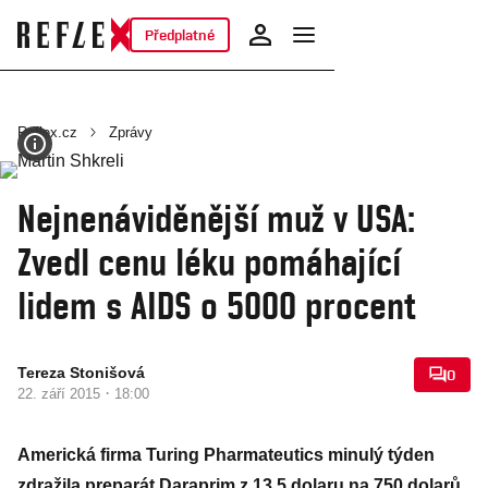
Předplatné
Reflex.cz
Zprávy
Nejnenáviděnější muž v USA:
Zvedl cenu léku pomáhající
lidem s AIDS o 5000 procent
Tereza Stonišová
0
·
22. září 2015
18:00
Americká firma Turing Pharmateutics minulý týden
zdražila preparát Daraprim z 13,5 dolaru na 750 dolarů