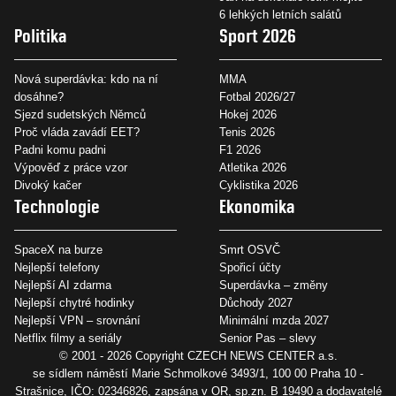
6 lehkých letních salátů
Politika
Sport 2026
Nová superdávka: kdo na ní
MMA
dosáhne?
Fotbal 2026/27
Sjezd sudetských Němců
Hokej 2026
Proč vláda zavádí EET?
Tenis 2026
Padni komu padni
F1 2026
Výpověď z práce vzor
Atletika 2026
Divoký kačer
Cyklistika 2026
Technologie
Ekonomika
SpaceX na burze
Smrt OSVČ
Nejlepší telefony
Spořicí účty
Nejlepší AI zdarma
Superdávka – změny
Nejlepší chytré hodinky
Důchody 2027
Nejlepší VPN – srovnání
Minimální mzda 2027
Netflix filmy a seriály
Senior Pas – slevy
© 2001 - 2026 Copyright
CZECH NEWS CENTER a.s.
se sídlem náměstí Marie Schmolkové 3493/1, 100 00 Praha 10 -
Strašnice, IČO: 02346826, zapsána v OR, sp.zn. B 19490 a dodavatelé