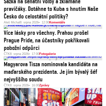
Sázka na senátní volby a zklamané
pravičáky. Dotáhne to Kuba s hnutím Naše
Česko do celostátní politiky?
Aleš Michal
8. srpna 2026
12:00
Komentáře
Více lásky pro všechny. Prahou prošel
Prague Pride, na účastníky pokřikovali
pobožní odpůrci
ČTK
8. srpna 2026
17:00
Fotogalerie
Magyarova Tisza nominovala kandidáta na
maďarského prezidenta. Je jím bývalý šéf
nejvyššího soudu
ČTK
8. srpna 2026
16:00
Zprávy