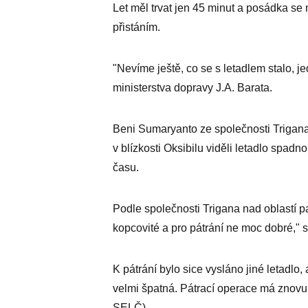
Let měl trvat jen 45 minut a posádka s
přistáním.
"Nevíme ještě, co se s letadlem stalo, 
ministerstva dopravy J.A. Barata.
Beni Sumaryanto ze společnosti Trigana 
v blízkosti Oksibilu viděli letadlo spad
času.
Podle společnosti Trigana nad oblastí pa
kopcovité a pro pátrání ne moc dobré," s
K pátrání bylo sice vysláno jiné letadlo,
velmi špatná. Pátrací operace má znovu 
SELČ).