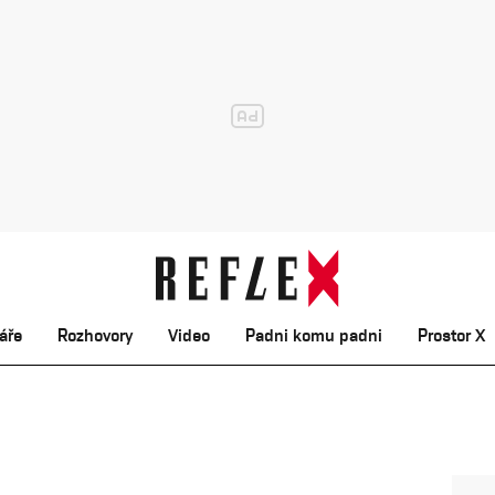
áře
Rozhovory
Video
Padni komu padni
Prostor X