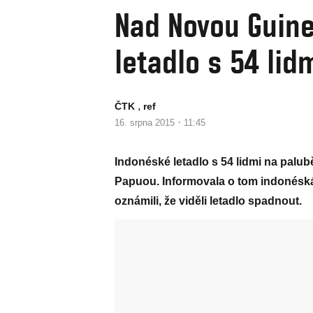
Nad Novou Guine
letadlo s 54 lid
,
ČTK
ref
·
16. srpna 2015
11:45
Indonéské letadlo s 54 lidmi na palub
Papuou. Informovala o tom indonéská
oznámili, že viděli letadlo spadnout.