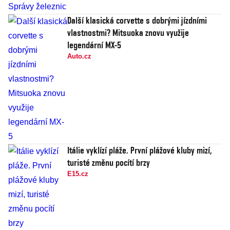
Další klasická corvette s dobrými jízdními
vlastnostmi? Mitsuoka znovu využije
legendární MX-5
Auto.cz
Itálie vyklízí pláže. První plážové kluby mizí,
turisté změnu pocítí brzy
E15.cz