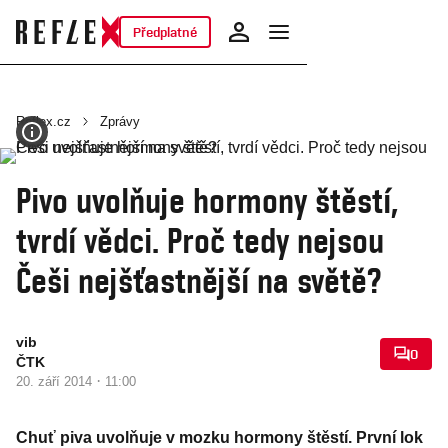
Předplatné
Reflex.cz
Zprávy
Pivo uvolňuje hormony štěstí,
tvrdí vědci. Proč tedy nejsou
Češi nejšťastnější na světě?
vib
0
ČTK
·
20. září 2014
11:00
Chuť piva uvolňuje v mozku hormony štěstí. První lok