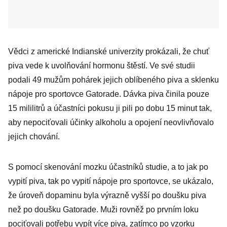
Vědci z americké Indianské univerzity prokázali, že chuť
piva vede k uvolňování hormonu štěstí. Ve své studii
podali 49 mužům pohárek jejich oblíbeného piva a sklenku
nápoje pro sportovce Gatorade. Dávka piva činila pouze
15 mililitrů a účastníci pokusu ji pili po dobu 15 minut tak,
aby nepociťovali účinky alkoholu a opojení neovlivňovalo
jejich chování.
S pomocí skenování mozku účastníků studie, a to jak po
vypití piva, tak po vypití nápoje pro sportovce, se ukázalo,
že úroveň dopaminu byla výrazně vyšší po doušku piva
než po doušku Gatorade. Muži rovněž po prvním loku
pociťovali potřebu vypít více piva, zatímco po vzorku