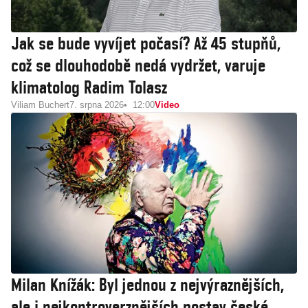
Jak se bude vyvíjet počasí? Až 45 stupňů,
což se dlouhodobě nedá vydržet, varuje
klimatolog Radim Tolasz
Viliam Buchert
7. srpna 2026
12:00
Video
Milan Knížák: Byl jednou z nejvýraznějších,
ale i nejkontroverznějších postav české