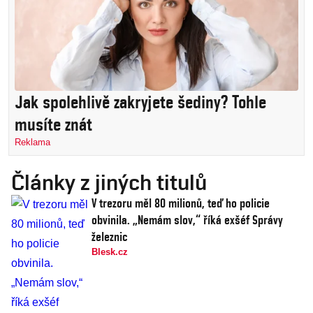
Jak spolehlivě zakryjete šediny? Tohle
musíte znát
Reklama
Články z jiných titulů
V trezoru měl 80 milionů, teď ho policie
obvinila. „Nemám slov,“ říká exšéf Správy
železnic
Blesk.cz