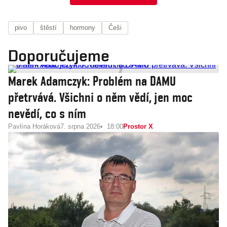
pivo
štěstí
hormony
Češi
Doporučujeme
Marek Adamczyk: Problém na DAMU
přetrvává. Všichni o něm vědí, jen moc
nevědí, co s ním
Pavlína Horáková
7. srpna 2026
18:00
Prostor X