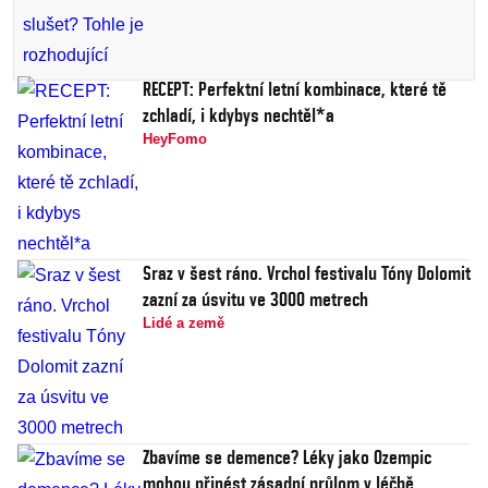
RECEPT: Perfektní letní kombinace, které tě
zchladí, i kdybys nechtěl*a
HeyFomo
Sraz v šest ráno. Vrchol festivalu Tóny Dolomit
zazní za úsvitu ve 3000 metrech
Lidé a země
Zbavíme se demence? Léky jako Ozempic
mohou přinést zásadní průlom v léčbě