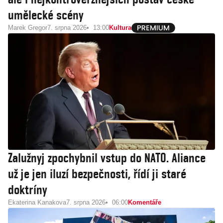
umělecké scény
Marek Gregor
7. srpna 2026
13:00
Kultura
Zalužnyj zpochybnil vstup do NATO. Aliance
už je jen iluzí bezpečnosti, řídí ji staré
doktríny
Ekaterina Kanakova
7. srpna 2026
06:00
Komentáře