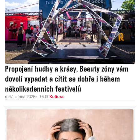
Propojení hudby a krásy. Beauty zóny vám
dovolí vypadat a cítit se dobře i během
několikadenních festivalů
red
7. srpna 2026
16:00
Kultura