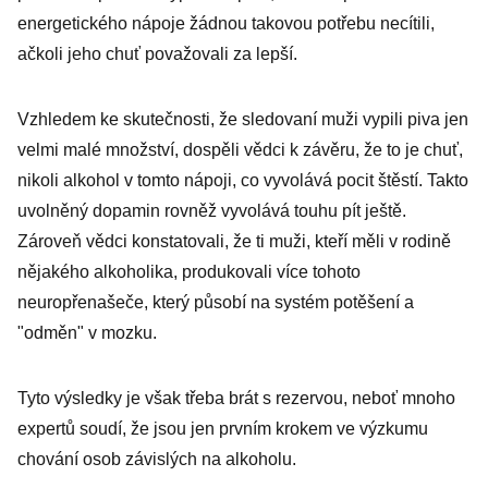
energetického nápoje žádnou takovou potřebu necítili,
ačkoli jeho chuť považovali za lepší.
Vzhledem ke skutečnosti, že sledovaní muži vypili piva jen
velmi malé množství, dospěli vědci k závěru, že to je chuť,
nikoli alkohol v tomto nápoji, co vyvolává pocit štěstí. Takto
uvolněný dopamin rovněž vyvolává touhu pít ještě.
Zároveň vědci konstatovali, že ti muži, kteří měli v rodině
nějakého alkoholika, produkovali více tohoto
neuropřenašeče, který působí na systém potěšení a
"odměn" v mozku.
Tyto výsledky je však třeba brát s rezervou, neboť mnoho
expertů soudí, že jsou jen prvním krokem ve výzkumu
chování osob závislých na alkoholu.