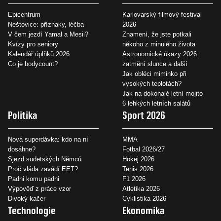
Epicentrum
Karlovarský filmový festival
Neštovice: příznaky, léčba
2026
V čem jezdí Yamal a Mesii?
Znamení, že jste potkali
Kvízy pro seniory
někoho z minulého života
Kalendář úplňků 2026
Astronomické úkazy 2026:
Co je bodycount?
zatmění slunce a další
Jak obléci miminko při
vysokých teplotách?
Jak na dokonalé letní mojito
6 lehkých letních salátů
Politika
Sport 2026
Nová superdávka: kdo na ní
MMA
dosáhne?
Fotbal 2026/27
Sjezd sudetských Němců
Hokej 2026
Proč vláda zavádí EET?
Tenis 2026
Padni komu padni
F1 2026
Výpověď z práce vzor
Atletika 2026
Divoký kačer
Cyklistika 2026
Technologie
Ekonomika