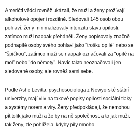
Američtí vědci rovněž ukázali, že muži a ženy prožívají
alkoholové opojení rozdílně. Sledovali 145 osob obou
pohlaví: ženy minimalizovaly intenzitu stavu opilosti,
zatímco muži naopak přeháněli. Ženy popisovaly značně
podnapilé osoby svého pohlaví jako "trošku opilé" nebo se
"špičkou", zatímco muži se naopak označovali za "opilé na
mol" nebo "do němoty". Navíc takto neoznačovali jen
sledované osoby, ale rovněž sami sebe.
Podle Ashe Levitta, psychosociologa z Newyorské státní
univerzity, mají vliv na takové popisy opilosti sociální tlaky
a systémy norem a víry. Ženy předpokládají, že nemohou
pít tolik jako muži a že by na ně společnost, a to jak muži,
tak ženy, zle pohlížela, kdyby pily mnoho.