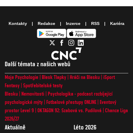
Kontakty
Redakce
Inzerce
RSS
Kariéra
Další témata z našich webů
Moje Psychologie
Blesk Tlapky
Hráči na Blesku
iSport
Fantasy
Spotřebitelské testy
Blesku
Nemovitosti
Psychologika - podcast rozbíjející
psychologické mýty
Fotbalové přestupy ONLINE
Eventový
prostor Level 9
OKTAGON 92: Szabová vs. Pudilová
Chance Liga
2026/27
Aktuálně
Léto 2026