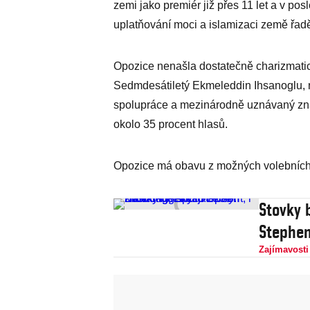
zemi jako premiér již přes 11 let a v po
uplatňování moci a islamizaci země řadě
Opozice nenašla dostatečně charizmatick
Sedmdesátiletý Ekmeleddin Ihsanoglu, 
spolupráce a mezinárodně uznávaný zna
okolo 35 procent hlasů.
Opozice má obavu z možných volebních 
Stovky 
Stephen
Zajímavosti