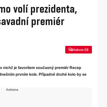
mo volí prezidenta,
savadní premiér
Diskuze (
0
)
 v nichž je favoritem současný premiér Recep
dnešním prvním kole. Případné druhé kolo by se