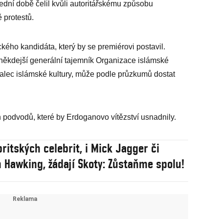
slední době čelil kvůli autoritářskému způsobu
 protestů.
ého kandidáta, který by se premiérovi postavil.
někdejší generální tajemník Organizace islámské
lec islámské kultury, může podle průzkumů dostat
podvodů, které by Erdoganovo vítězství usnadnily.
britských celebrit, i Mick Jagger či
 Hawking, žádají Skoty: Zůstaňme spolu!