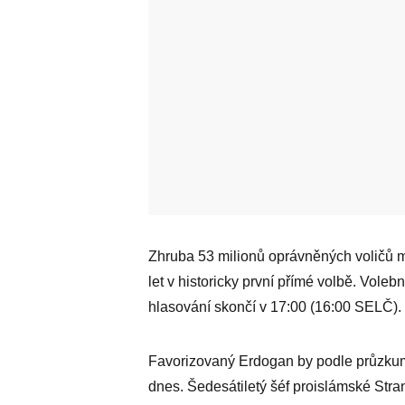
Zhruba 53 milionů oprávněných voličů m
let v historicky první přímé volbě. Voleb
hlasování skončí v 17:00 (16:00 SELČ).
Favorizovaný Erdogan by podle průzkumů 
dnes. Šedesátiletý šéf proislámské Str