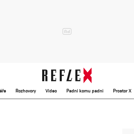
áře
Rozhovory
Video
Padni komu padni
Prostor X