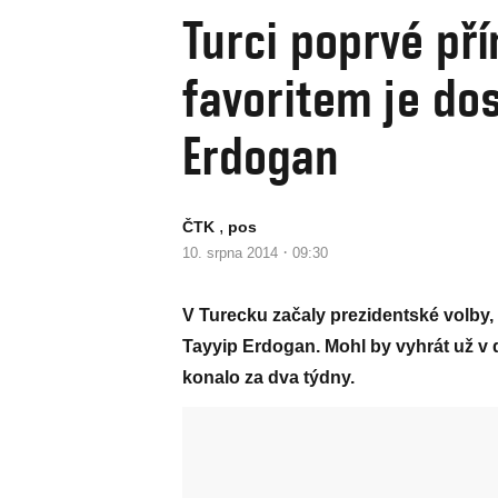
Turci poprvé pří
favoritem je do
Erdogan
,
ČTK
pos
·
10. srpna 2014
09:30
V Turecku začaly prezidentské volby,
Tayyip Erdogan. Mohl by vyhrát už v 
konalo za dva týdny.