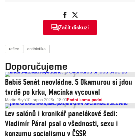
Začít diskuzi
reflex
antibiotika
Doporučujeme
Babiš Senát neovládne. S Okamurou si jdou
tvrdě po krku, Macinka vycouval
Martin Bryś
10. srpna 2026
18:00
Padni komu padni
Lev salónů i kronikář panelákové šedi:
Vladimír Páral psal o všednosti, sexu i
konzumu socialismu v ČSSR