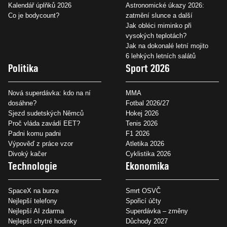
Kalendář úplňků 2026
Astronomické úkazy 2026:
Co je bodycount?
zatmění slunce a další
Jak obléci miminko při
vysokých teplotách?
Jak na dokonalé letní mojito
6 lehkých letních salátů
Politika
Sport 2026
Nová superdávka: kdo na ní
MMA
dosáhne?
Fotbal 2026/27
Sjezd sudetských Němců
Hokej 2026
Proč vláda zavádí EET?
Tenis 2026
Padni komu padni
F1 2026
Výpověď z práce vzor
Atletika 2026
Divoký kačer
Cyklistika 2026
Technologie
Ekonomika
SpaceX na burze
Smrt OSVČ
Nejlepší telefony
Spořicí účty
Nejlepší AI zdarma
Superdávka – změny
Nejlepší chytré hodinky
Důchody 2027