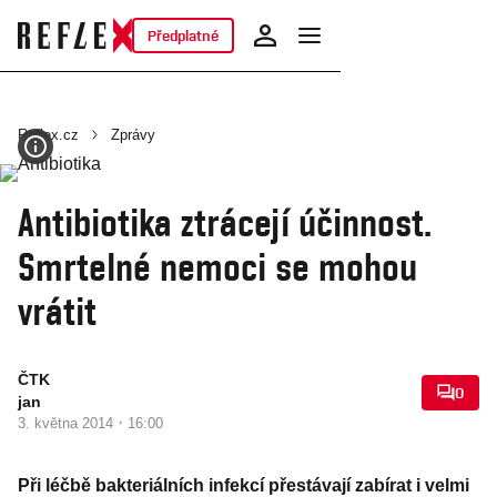
Předplatné
Reflex.cz
Zprávy
Antibiotika ztrácejí účinnost.
Smrtelné nemoci se mohou
vrátit
ČTK
0
jan
·
3. května 2014
16:00
Při léčbě bakteriálních infekcí přestávají zabírat i velmi