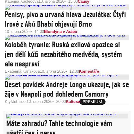
Kateřina Kadlecová
10. srpna 2026
15:00
Causy
Penisy, pivo a urvaná hlava Jezulátka: Čtyři
Irové z Abú Dhabí objevují Brno
10. srpna 2026
14:00
Blondýna v Arábii
Koloběh tyranie: Ruská exilová opozice si
jen dělí kůži nezabitého medvěda, systém
ale nespraví
Ekaterina Kanakova
10. srpna 2026
12:00
Komentáře
Deset povídek Andreje Longa ukazuje, jak se
žije v Neapoli pod dohledem Camorry
Kryštof Eder
10. srpna 2026
20:00
Kultura
Máte zahradu? Tahle technologie vám
ušetří čas i nervy