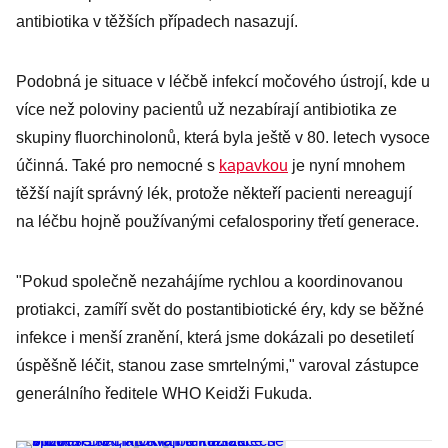
antibiotika v těžších případech nasazují.
Podobná je situace v léčbě infekcí močového ústrojí, kde u
více než poloviny pacientů už nezabírají antibiotika ze
skupiny fluorchinolonů, která byla ještě v 80. letech vysoce
účinná. Také pro nemocné s
kapavkou
je nyní mnohem
těžší najít správný lék, protože někteří pacienti nereagují
na léčbu hojně používanými cefalosporiny třetí generace.
"Pokud společně nezahájíme rychlou a koordinovanou
protiakci, zamíří svět do postantibiotické éry, kdy se běžné
infekce i menší zranění, která jsme dokázali po desetiletí
úspěšně léčit, stanou zase smrtelnými," varoval zástupce
generálního ředitele WHO Keidži Fukuda.