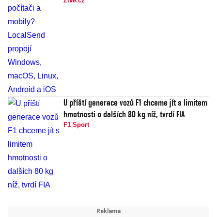
Živě.cz
U příští generace vozů F1 chceme jít s limitem
hmotnosti o dalších 80 kg níž, tvrdí FIA
F1 Sport