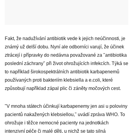
Fakt, že nadužívání antibiotik vede k jejich neúčinnosti, je
známý už delší dobu. Nyní ale odborníci varují, že účinek
ztrácejí i přípravky do nedávna považované za "antibiotika
poslední záchrany" při život ohrožujících infekcích. Týká se
to například širokospektrálních antibiotik karbapenemů
používaných proti bakteriím klebsiella a e.coli, které
způsobují například zápal plic či záněty močových cest.
"V mnoha státech účinkují karbapenemy jen asi u poloviny
pacientů nakažených klebsiellou," uvádí zpráva WHO. To
ohrožuje i těžce nemocné pacienty na jednotkách
intenzivní péče či malé děti, u nichž se tato silná