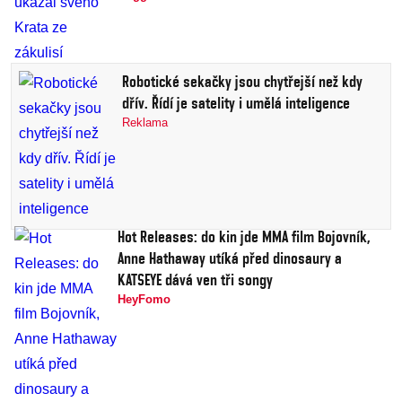
Robotické sekačky jsou chytřejší než kdy
dřív. Řídí je satelity i umělá inteligence
Reklama
Hot Releases: do kin jde MMA film Bojovník,
Anne Hathaway utíká před dinosaury a
KATSEYE dává ven tři songy
HeyFomo