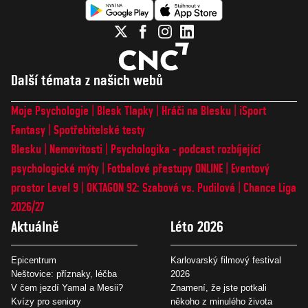
Další témata z našich webů
Moje Psychologie
Blesk Tlapky
Hráči na Blesku
iSport
Fantasy
Spotřebitelské testy
Blesku
Nemovitosti
Psychologika - podcast rozbíjející
psychologické mýty
Fotbalové přestupy ONLINE
Eventový
prostor Level 9
OKTAGON 92: Szabová vs. Pudilová
Chance Liga
2026/27
Aktuálně
Léto 2026
Epicentrum
Karlovarský filmový festival
Neštovice: příznaky, léčba
2026
V čem jezdí Yamal a Mesii?
Znamení, že jste potkali
Kvízy pro seniory
někoho z minulého života