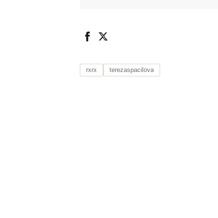
rxrx
terezaspacilova