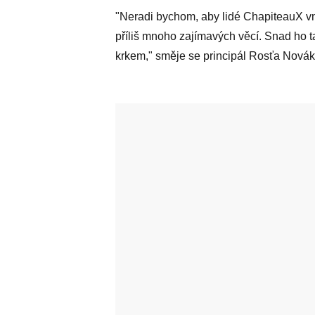
"Neradi bychom, aby lidé ChapiteauX vní
příliš mnoho zajímavých věcí. Snad ho ta
krkem," směje se principál Rosťa Novák