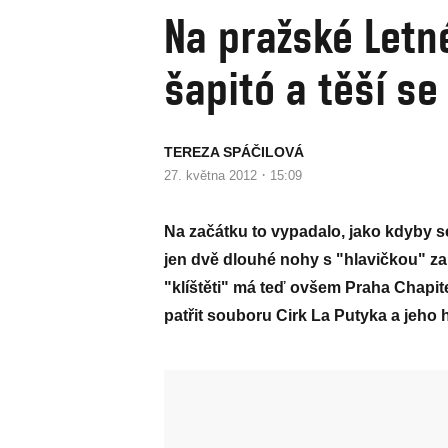
Na pražské Letné
šapitó a těší se
TEREZA SPÁČILOVÁ
·
27. května 2012
15:09
Na začátku to vypadalo, jako kdyby se 
jen dvě dlouhé nohy s "hlavičkou" z
"klíštěti" má teď ovšem Praha Chapit
patřit souboru Cirk La Putyka a jeho