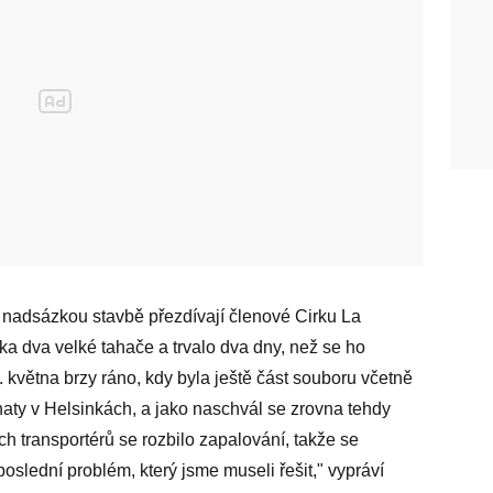
s nadsázkou stavbě přezdívají členové Cirku La
a dva velké tahače a trvalo dva dny, než se ho
4. května brzy ráno, kdy byla ještě část souboru včetně
aty v Helsinkách, a jako naschvál se zrovna tehdy
h transportérů se rozbilo zapalování, takže se
poslední problém, který jsme museli řešit," vypráví