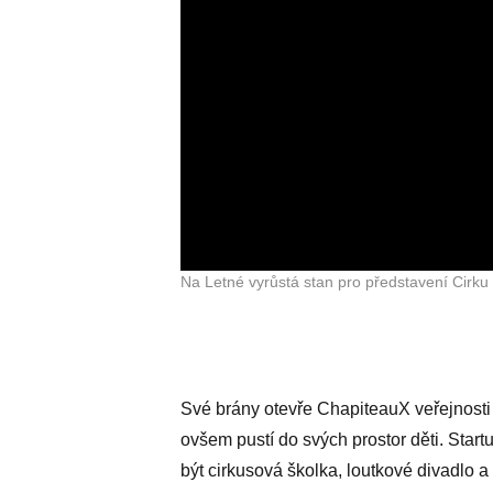
Na Letné vyrůstá stan pro představení Cirku 
Své brány otevře ChapiteauX veřejnosti 
ovšem pustí do svých prostor děti. Star
být cirkusová školka, loutkové divadlo a 