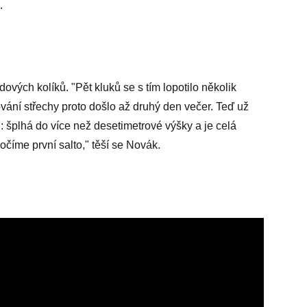
.
ových kolíků. "Pět kluků se s tím lopotilo několik
ování střechy proto došlo až druhý den večer. Teď už
 šplhá do více než desetimetrové výšky a je celá
očíme první salto," těší se Novák.