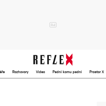
áře
Rozhovory
Video
Padni komu padni
Prostor X