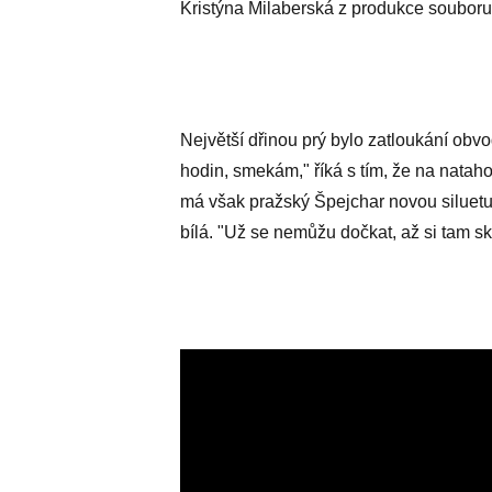
Kristýna Milaberská z produkce souboru
Největší dřinou prý bylo zatloukání obvod
hodin, smekám," říká s tím, že na natah
má však pražský Špejchar novou siluetu:
bílá. "Už se nemůžu dočkat, až si tam sk