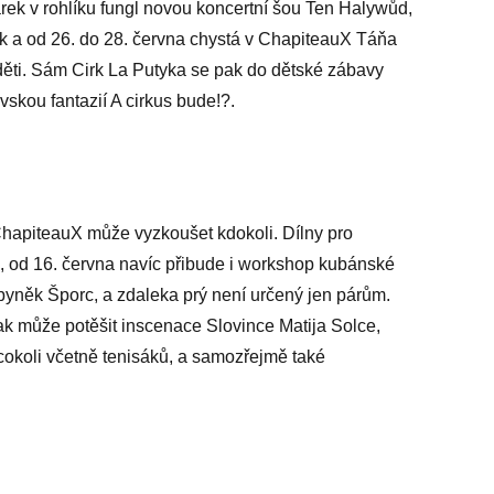
k v rohlíku fungl novou koncertní šou Ten Halywůd,
ak a od 26. do 28. června chystá v ChapiteauX Táňa
děti. Sám Cirk La Putyka se pak do dětské zábavy
skou fantazií A cirkus bude!?.
ChapiteauX může vyzkoušet kdokoli. Dílny pro
, od 16. června navíc přibude i workshop kubánské
byněk Šporc, a zdaleka prý není určený jen párům.
k může potěšit inscenace Slovince Matija Solce,
 cokoli včetně tenisáků, a samozřejmě také