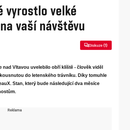
 vyrostlo velké
 na vaší návštěvu
Diskuze (
1
)
nad Vltavou uvelebilo obří klíště - člověk viděl
akousnutou do letenského trávníku. Díky tomuhle
eauX. Stan, který bude následující dva měsíce
 hostům.