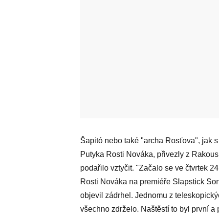
Šapitó nebo také "archa Rosťova", jak 
Putyka Rosti Nováka, přivezly z Rakousk
podařilo vztyčit. "Začalo se ve čtvrtek 2
Rosti Nováka na premiéře Slapstick Son
objevil zádrhel. Jednomu z teleskopickýc
všechno zdrželo. Naštěstí to byl první a 