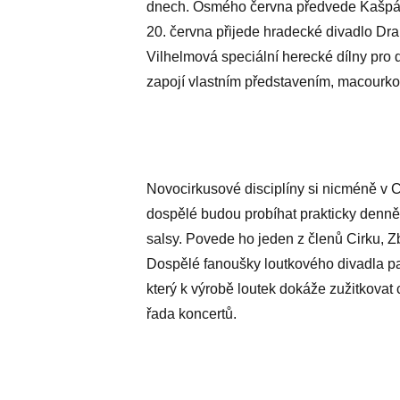
dnech. Osmého června předvede Kašpáre
20. června přijede hradecké divadlo Dr
Vilhelmová speciální herecké dílny pro 
zapojí vlastním představením, macourkov
Novocirkusové disciplíny si nicméně v 
dospělé budou probíhat prakticky denně
salsy. Povede ho jeden z členů Cirku, Z
Dospělé fanoušky loutkového divadla pa
který k výrobě loutek dokáže zužitkovat
řada koncertů.