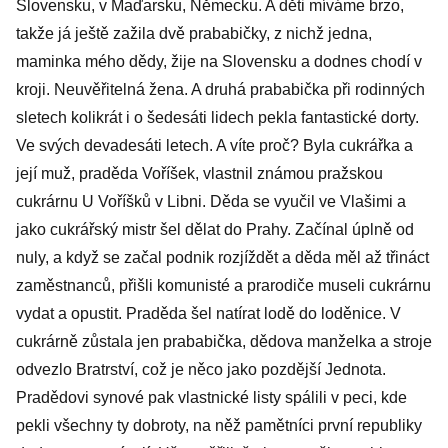
Slovensku, v Maďarsku, Německu. A děti míváme brzo,
takže já ještě zažila dvě prababičky, z nichž jedna,
maminka mého dědy, žije na Slovensku a dodnes chodí v
kroji. Neuvěřitelná žena. A druhá prababička při rodinných
sletech kolikrát i o šedesáti lidech pekla fantastické dorty.
Ve svých devadesáti letech. A víte proč? Byla cukrářka a
její muž, praděda Voříšek, vlastnil známou pražskou
cukrárnu U Voříšků v Libni. Děda se vyučil ve Vlašimi a
jako cukrářský mistr šel dělat do Prahy. Začínal úplně od
nuly, a když se začal podnik rozjíždět a děda měl až třináct
zaměstnanců, přišli komunisté a prarodiče museli cukrárnu
vydat a opustit. Praděda šel natírat lodě do loděnice. V
cukrárně zůstala jen prababička, dědova manželka a stroje
odvezlo Bratrství, což je něco jako pozdější Jednota.
Pradědovi synové pak vlastnické listy spálili v peci, kde
pekli všechny ty dobroty, na něž pamětníci první republiky