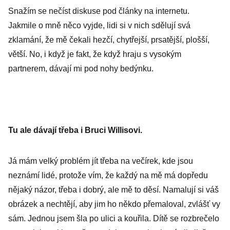
Snažím se nečíst diskuse pod články na internetu.
Jakmile o mně něco vyjde, lidi si v nich sdělují svá
zklamání, že mě čekali hezčí, chytřejší, prsatější, plošší,
větší. No, i když je fakt, že když hraju s vysokým
partnerem, dávají mi pod nohy bedýnku.
Tu ale dávají třeba i Bruci Willisovi.
Já mám velký problém jít třeba na večírek, kde jsou
neznámí lidé, protože vím, že každý na mě má dopředu
nějaký názor, třeba i dobrý, ale mě to děsí. Namalují si váš
obrázek a nechtějí, aby jim ho někdo přemaloval, zvlášť vy
sám. Jednou jsem šla po ulici a kouřila. Dítě se rozbrečelo