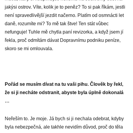
jakýsi ostrov. Víte, kolik je to peněz? To si pak říkám, jestli
není spravedlivější jezdit načerno. Platím od osmnácti let
daně, rozumíte mi? To mě tak štve! Ten stát vůbec
nefunguje! Tuhle mě chytla paní revizorka, a když jsem jí
řekla, proč odmítám dávat Dopravnímu podniku peníze,
skoro se mi omlouvala.
Pořád se musím dívat na tu vaši pihu. Člověk by řekl,
že si ji necháte odstranit, abyste byla úplně dokonalá
…
Neřeším to. Je moje. Já bych si ji nechala odebrat, kdyby
byla nebezpečná, ale takhle nevidím důvod, proč do těla