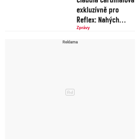
exkluzívně pro
Reflex: Nahých
hereček je mi líto
Zprávy