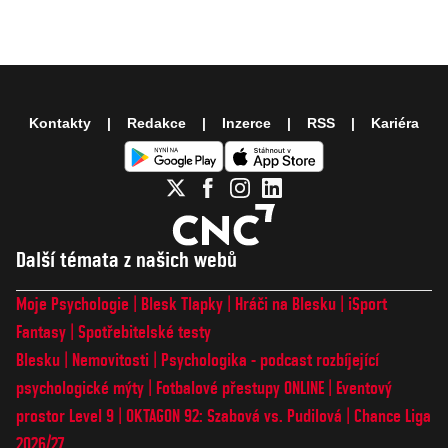
Kontakty
Redakce
Inzerce
RSS
Kariéra
Další témata z našich webů
Moje Psychologie
Blesk Tlapky
Hráči na Blesku
iSport
Fantasy
Spotřebitelské testy
Blesku
Nemovitosti
Psychologika - podcast rozbíjející
psychologické mýty
Fotbalové přestupy ONLINE
Eventový
prostor Level 9
OKTAGON 92: Szabová vs. Pudilová
Chance Liga
2026/27