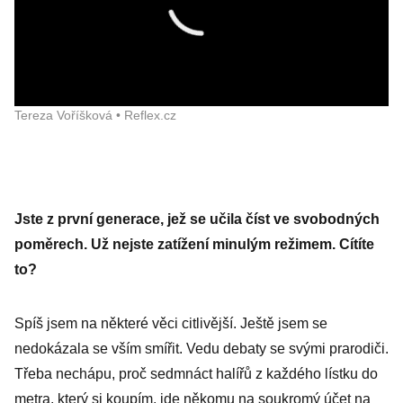
Tereza Voříšková • Reflex.cz
Jste z první generace, jež se učila číst ve svobodných
poměrech. Už nejste zatížení minulým režimem. Cítíte
to?
Spíš jsem na některé věci citlivější. Ještě jsem se
nedokázala se vším smířit. Vedu debaty se svými prarodiči.
Třeba nechápu, proč sedmnáct halířů z každého lístku do
metra, který si koupím, jde někomu na soukromý účet na