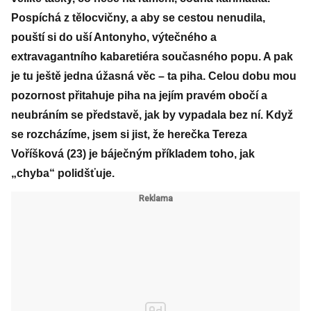
Pospíchá z tělocvičny, a aby se cestou nenudila,
pouští si do uší Antonyho, výtečného a
extravagantního kabaretiéra současného popu. A pak
je tu ještě jedna úžasná věc – ta piha. Celou dobu mou
pozornost přitahuje piha na jejím pravém obočí a
neubráním se představě, jak by vypadala bez ní. Když
se rozcházíme, jsem si jist, že herečka Tereza
Voříšková (23) je báječným příkladem toho, jak
„chyba“ polidšťuje.