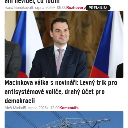
ani neviděl, co fotím
Hana Benešová
6. srpna 2026
08:00
Rozhovory
Macinkova válka s novináři: Levný trik pro
antisystémové voliče, drahý účet pro
demokracii
Aleš Michal
5. srpna 2026
12:00
Komentáře