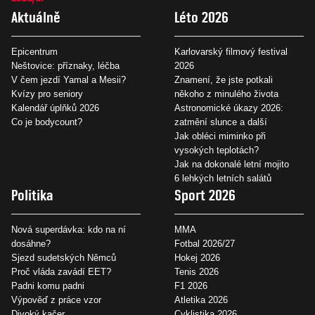
Aktuálně
Léto 2026
Epicentrum
Karlovarský filmový festival
Neštovice: příznaky, léčba
2026
V čem jezdí Yamal a Mesii?
Znamení, že jste potkali
Kvízy pro seniory
někoho z minulého života
Kalendář úplňků 2026
Astronomické úkazy 2026:
Co je bodycount?
zatmění slunce a další
Jak obléci miminko při
vysokých teplotách?
Jak na dokonalé letní mojito
6 lehkých letních salátů
Politika
Sport 2026
Nová superdávka: kdo na ní
MMA
dosáhne?
Fotbal 2026/27
Sjezd sudetských Němců
Hokej 2026
Proč vláda zavádí EET?
Tenis 2026
Padni komu padni
F1 2026
Výpověď z práce vzor
Atletika 2026
Divoký kačer
Cyklistika 2026