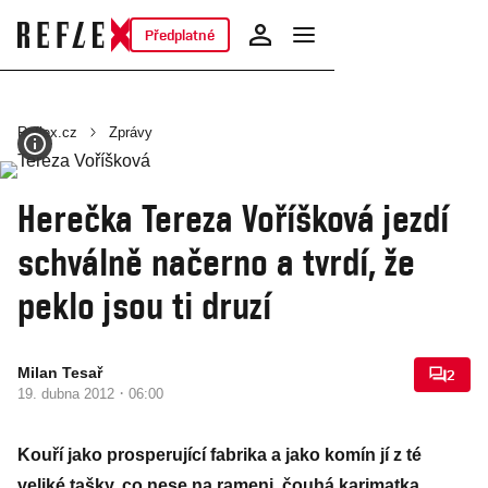
Předplatné
Reflex.cz
Zprávy
Herečka Tereza Voříšková jezdí
schválně načerno a tvrdí, že
peklo jsou ti druzí
Milan Tesař
2
·
19. dubna 2012
06:00
Kouří jako prosperující fabrika a jako komín jí z té
veliké tašky, co nese na rameni, čouhá karimatka.