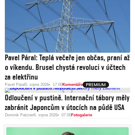
Pavel Páral: Teplá večeře jen občas, praní až
o víkendu. Brusel chystá revoluci v účtech
za elektřinu
Pavel Páral
5. srpna 2026
17:00
Komentáře
Odloučení v pustině. Internační tábory měly
zabránit Japoncům v útocích na půdě USA
Dominik Patzner
6. srpna 2026
07:00
Fotogalerie