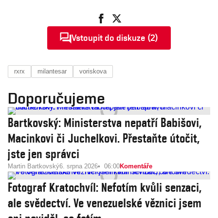
Vstoupit do diskuze (2)
rxrx
milantesar
voriskova
Doporučujeme
Bartkovský: Ministerstva nepatří Babišovi,
Macinkovi či Juchelkovi. Přestaňte útočit,
jste jen správci
Martin Bartkovský
6. srpna 2026
06:00
Komentáře
Fotograf Kratochvíl: Nefotím kvůli senzaci,
ale svědectví. Ve venezuelské věznici jsem