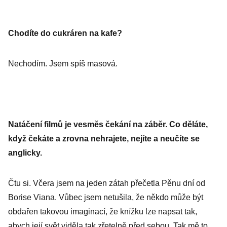
Chodíte do cukráren na kafe?
Nechodím. Jsem spíš masová.
Natáčení filmů je vesměs čekání na záběr. Co děláte,
když čekáte a zrovna nehrajete, nejíte a neučíte se
anglicky.
Čtu si. Včera jsem na jeden zátah přečetla Pěnu dní od
Borise Viana. Vůbec jsem netušila, že někdo může být
obdařen takovou imaginací, že knížku lze napsat tak,
abych její svět viděla tak zřetelně před sebou. Tak mě to