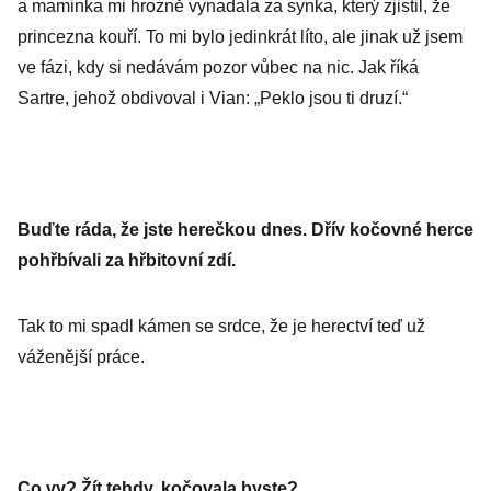
a maminka mi hrozně vynadala za synka, který zjistil, že
princezna kouří. To mi bylo jedinkrát líto, ale jinak už jsem
ve fázi, kdy si nedávám pozor vůbec na nic. Jak říká
Sartre, jehož obdivoval i Vian: „Peklo jsou ti druzí.“
Buďte ráda, že jste herečkou dnes. Dřív kočovné herce
pohřbívali za hřbitovní zdí.
Tak to mi spadl kámen se srdce, že je herectví teď už
váženější práce.
Co vy? Žít tehdy, kočovala byste?