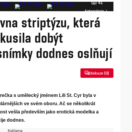
41
Fotogalerie
lovna striptýzu, která
okusila dobýt
 snímky dodnes oslňují
Diskuze (
0
)
rečka s umělecký jménem Lili St. Cyr byla v
árnějších ve svém oboru. Ač se několikrát
st vešla především jako erotická modelka a
žije dodnes.