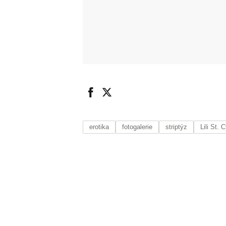
erotika
fotogalerie
striptýz
Lili St. C