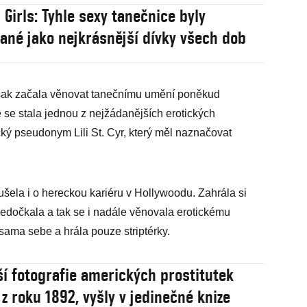
 Girls: Tyhle sexy tanečnice byly
ané jako nejkrásnější dívky všech dob
však začala věnovat tanečnímu umění poněkud
 se stala jednou z nejžádanějších erotických
cký pseudonym Lili St. Cyr, který měl naznačovat
ušela i o hereckou kariéru v Hollywoodu. Zahrála si
 nedočkala a tak se i nadále věnovala erotickému
 sama sebe a hrála pouze striptérky.
ší fotografie amerických prostitutek
 z roku 1892, vyšly v jedinečné knize