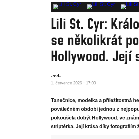
Lili St. Cyr: Krá
se několikrát p
Hollywood. Její
-red-
·
1. července 2026
17:00
Tanečnice, modelka a příležitostná he
poválečném období jednou z nejpopul
pokoušela dobýt Hollywood, ve známo
striptérka. Její krása díky fotografiím 