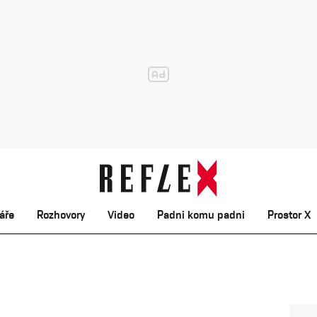
áře
Rozhovory
Video
Padni komu padni
Prostor X