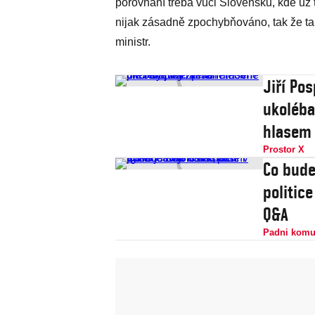
porovnání třeba vůči Slovensku, kde už t
nijak zásadně zpochybňováno, tak že tam
ministr.
Jiří Pos
ukoléba
hlasem
Prostor X
Co bude
politic
Q&A
Padni komu