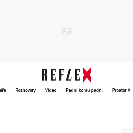
áře
Rozhovory
Video
Padni komu padni
Prostor X