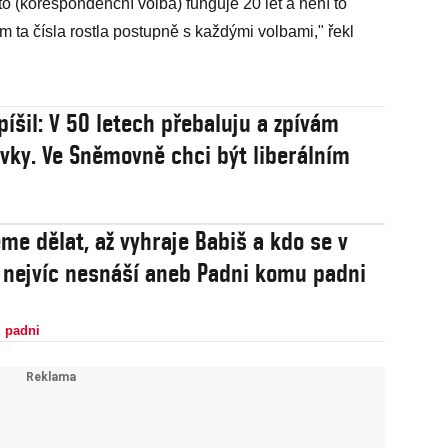
o (korespondenční volba) funguje 20 let a není to
 ta čísla rostla postupně s každými volbami," řekl
píšil: V 50 letech přebaluju a zpívám
vky. Ve Sněmovně chci být liberálním
me dělat, až vyhraje Babiš a kdo se v
e nejvíc nesnáší aneb Padni komu padni
 padni