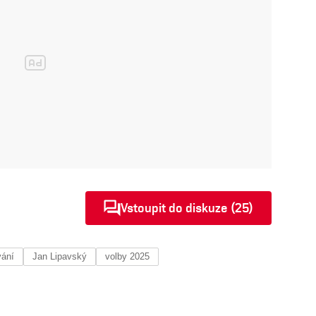
Vstoupit do diskuze (25)
vání
Jan Lipavský
volby 2025