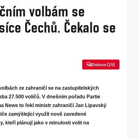
čním volbám se
tisíce Čechů. Čekalo se
Diskuze (
25
)
olbách ze zahraničí se na zastupitelských
ruba 27.500 voličů. V dnešním pořadu Partie
 News to řekl ministr zahraničí Jan Lipavský
oliče zamýšlející využít nově zavedené
 kteří plánují jako v minulosti volit na