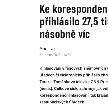
Ke koresponden
přihlásilo 27,5 
násobně víc
,
ČTK
red
·
31. srpna 2025
13:30
K hlasování v říjnových sněmovních v
úřadech či elektronicky přihlásilo zh
Terezie Tománkové televize CNN Prima
(nestr.). Celkové číslo zahrnuje jak v
korespondenční hlasování, tak krajany,
zastupitelských úřadech.