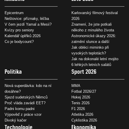
Epicentrum
Karlovarský filmový festival
Neštovice: příznaky, léčba
2026
V čem jezdí Yamal a Mesii?
Znamení, že jste potkali
Kvízy pro seniory
někoho z minulého života
Kalendář úplňků 2026
Astronomické úkazy 2026:
Co je bodycount?
zatmění slunce a další
Jak obléci miminko při
vysokých teplotách?
Jak na dokonalé letní mojito
6 lehkých letních salátů
Politika
Sport 2026
Nová superdávka: kdo na ní
MMA
dosáhne?
Fotbal 2026/27
Sjezd sudetských Němců
Hokej 2026
Proč vláda zavádí EET?
Tenis 2026
Padni komu padni
F1 2026
Výpověď z práce vzor
Atletika 2026
Divoký kačer
Cyklistika 2026
Technologie
Ekonomika