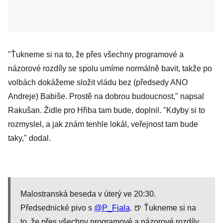
"Ťukneme si na to, že přes všechny programové a
názorové rozdíly se spolu umíme normálně bavit, takže po
volbách dokážeme složit vládu bez (předsedy ANO
Andreje) Babiše. Prostě na dobrou budoucnost," napsal
Rakušan. Židle pro Hřiba tam bude, doplnil. "Kdyby si to
rozmyslel, a jak znám tenhle lokál, veřejnost tam bude
taky," dodal.
Malostranská beseda v úterý ve 20:30.
Předsednické pivo s
@P_Fiala
. 🍺 Ťukneme si na
to, že přes všechny programové a názorové rozdíly