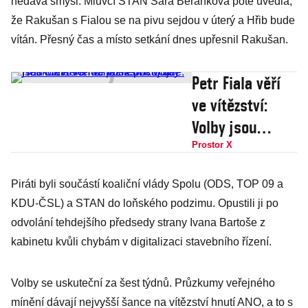
nedává smysl. Mluvčí STAN Sára Beránková poté uvedla,
že Rakušan s Fialou se na pivu sejdou v úterý a Hřib bude
vítán. Přesný čas a místo setkání dnes upřesnil Rakušan.
Petr Fiala věří
ve vítězství:
Volby jsou
otevřené do
Prostor X
posledního dne.
Piráti byli součástí koaliční vlády Spolu (ODS, TOP 09 a
Náskok ANO ho
KDU-ČSL) a STAN do loňského podzimu. Opustili ji po
neznepokojuje
odvolání tehdejšího předsedy strany Ivana Bartoše z
kabinetu kvůli chybám v digitalizaci stavebního řízení.
Volby se uskuteční za šest týdnů. Průzkumy veřejného
mínění dávají nejvyšší šance na vítězství hnutí ANO, a to s