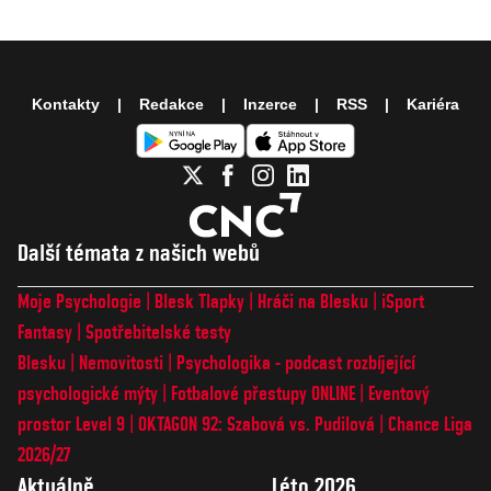
Kontakty
Redakce
Inzerce
RSS
Kariéra
Další témata z našich webů
Moje Psychologie
Blesk Tlapky
Hráči na Blesku
iSport
Fantasy
Spotřebitelské testy
Blesku
Nemovitosti
Psychologika - podcast rozbíjející
psychologické mýty
Fotbalové přestupy ONLINE
Eventový
prostor Level 9
OKTAGON 92: Szabová vs. Pudilová
Chance Liga
2026/27
Aktuálně
Léto 2026