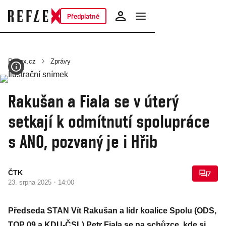
Předplatné
Reflex.cz
Zprávy
Rakušan a Fiala se v úterý
setkají k odmítnutí spolupráce
s ANO, pozvaný je i Hřib
ČTK
7
·
23. srpna 2025
14:00
Předseda STAN Vít Rakušan a lídr koalice Spolu (ODS,
TOP 09 a KDU-ČSL) Petr Fiala se na schůzce, kde si