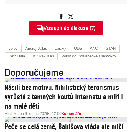
Vstoupit do diskuze (7)
volby
Andrej Babiš
zprávy
ODS
ANO
STAN
Petr Fiala
Vít Rakušan
Volby do Poslanecké sněmovny
Doporučujeme
Násilí bez motivu. Nihilistický terorismus
vyrůstá z temných koutů internetu a míří i
na malé děti
Aleš Michal
9. srpna 2026
12:00
Komentáře
Peče se celá země, Babišova vláda ale mlčí