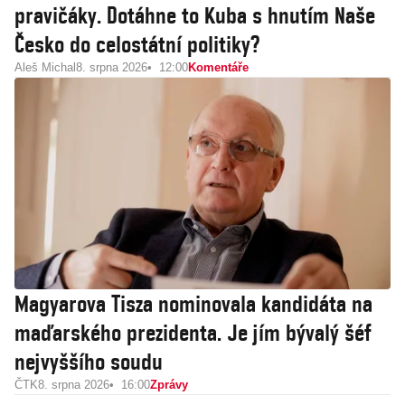
pravičáky. Dotáhne to Kuba s hnutím Naše
Česko do celostátní politiky?
Aleš Michal
8. srpna 2026
12:00
Komentáře
Magyarova Tisza nominovala kandidáta na
maďarského prezidenta. Je jím bývalý šéf
nejvyššího soudu
ČTK
8. srpna 2026
16:00
Zprávy