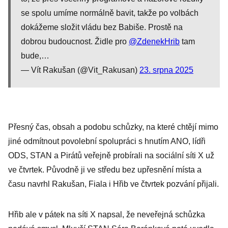
se spolu umíme normálně bavit, takže po volbách
dokážeme složit vládu bez Babiše. Prostě na
dobrou budoucnost. Židle pro
@ZdenekHrib
tam
bude,…
— Vít Rakušan (@Vit_Rakusan)
23. srpna 2025
Přesný čas, obsah a podobu schůzky, na které chtějí mimo
jiné odmítnout povolební spolupráci s hnutím ANO, lídři
ODS, STAN a Pirátů veřejně probírali na sociální síti X už
ve čtvrtek. Původně ji ve středu bez upřesnění místa a
času navrhl Rakušan, Fiala i Hřib ve čtvrtek pozvání přijali.
Hřib ale v pátek na síti X napsal, že neveřejná schůzka