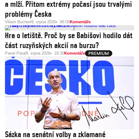
a mlží. Přitom extrémy počasí jsou trvalými
problémy Česka
Viliam Buchert
9. srpna 2026
06:00
Komentáře
Hra o letiště. Proč by se Babišovi hodilo dát
část ruzyňských akcií na burzu?
Pavel Páral
8. srpna 2026
18:30
Komentáře
Sázka na senátní volby a zklamané