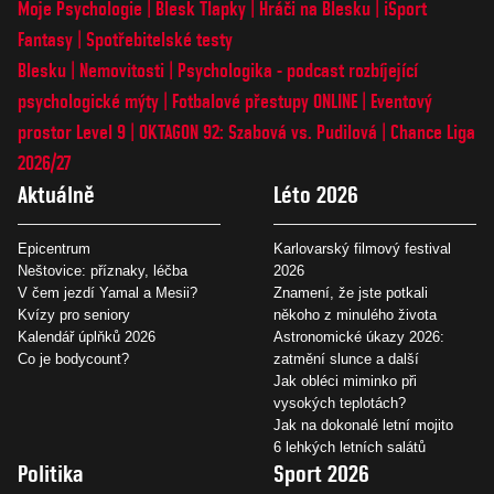
Moje Psychologie
Blesk Tlapky
Hráči na Blesku
iSport
Fantasy
Spotřebitelské testy
Blesku
Nemovitosti
Psychologika - podcast rozbíjející
psychologické mýty
Fotbalové přestupy ONLINE
Eventový
prostor Level 9
OKTAGON 92: Szabová vs. Pudilová
Chance Liga
2026/27
Aktuálně
Léto 2026
Epicentrum
Karlovarský filmový festival
Neštovice: příznaky, léčba
2026
V čem jezdí Yamal a Mesii?
Znamení, že jste potkali
Kvízy pro seniory
někoho z minulého života
Kalendář úplňků 2026
Astronomické úkazy 2026:
Co je bodycount?
zatmění slunce a další
Jak obléci miminko při
vysokých teplotách?
Jak na dokonalé letní mojito
6 lehkých letních salátů
Politika
Sport 2026