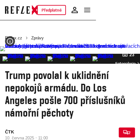
Předplatné
Reflex.cz
Zprávy
23
Fotogalerie
Trump povolal k uklidnění
nepokojů armádu. Do Los
Angeles pošle 700 příslušníků
námořní pěchoty
ČTK
2
·
10. června 2025
11:00