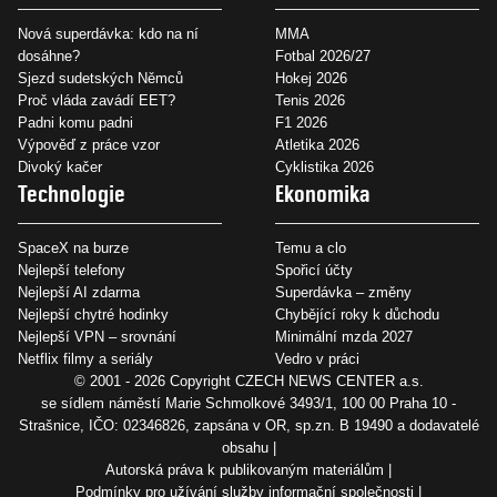
Nová superdávka: kdo na ní
MMA
dosáhne?
Fotbal 2026/27
Sjezd sudetských Němců
Hokej 2026
Proč vláda zavádí EET?
Tenis 2026
Padni komu padni
F1 2026
Výpověď z práce vzor
Atletika 2026
Divoký kačer
Cyklistika 2026
Technologie
Ekonomika
SpaceX na burze
Temu a clo
Nejlepší telefony
Spořicí účty
Nejlepší AI zdarma
Superdávka – změny
Nejlepší chytré hodinky
Chybějící roky k důchodu
Nejlepší VPN – srovnání
Minimální mzda 2027
Netflix filmy a seriály
Vedro v práci
© 2001 - 2026 Copyright
CZECH NEWS CENTER a.s.
se sídlem náměstí Marie Schmolkové 3493/1, 100 00 Praha 10 -
Strašnice, IČO: 02346826, zapsána v OR, sp.zn. B 19490 a dodavatelé
obsahu
Autorská práva k publikovaným materiálům
Podmínky pro užívání služby informační společnosti