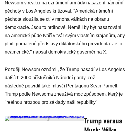
Newsom v reakci na oznámení armády nasazení námořní
pěchoty v Los Angeles kritizoval. "Americká námořní
pěchota sloužila se ctí v mnoha válkách na obranu
demokracie. Jsou to hrdinové. Neměli by být nasazováni
na americké půdě tváří v tvář svým vlastním krajanům, aby
plnili pomatené představy diktátorského prezidenta. Je to
neamerické," napsal demokratický guvernér na X.
Později Newsom oznámil, že Trump nasadí v Los Angeles
dalších 2000 příslušníků Národní gardy, což
následně potvrdil také mluvčí Pentagonu Sean Parnell.
Trump podle Newsoma zneužívá moc způsobem, který je
"reálnou hrozbou pro základy naší republiky".
Trump versus
Musk: Válka