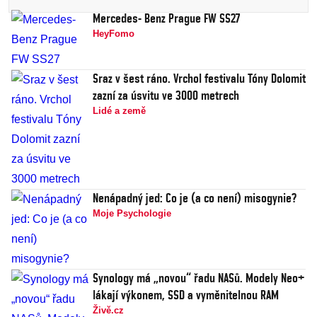
Mercedes- Benz Prague FW SS27
HeyFomo
Sraz v šest ráno. Vrchol festivalu Tóny Dolomit
zazní za úsvitu ve 3000 metrech
Lidé a země
Nenápadný jed: Co je (a co není) misogynie?
Moje Psychologie
Synology má „novou“ řadu NASů. Modely Neo+
lákají výkonem, SSD a vyměnitelnou RAM
Živě.cz