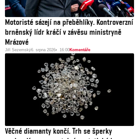
Motoristé sázejí na přeběhlíky. Kontroverzní
brněnský lídr kráčí v závěsu ministryně
Mrázové
Jiří Sezemský
6. srpna 2026
16:00
Komentáře
Věčné diamanty končí. Trh se šperky