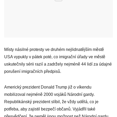
Místy násilné protesty ve druhém nejlidnatějším městě
USA vypukly v pátek poté, co imigrační úřady ve městě
uskutečnily sérii razií a zadržely nejméně 44 lidí za údajné
porušení imigračních předpisů.
Americký prezident Donald Trump již o víkendu
mobilizoval nejméně 2000 vojáků Národní gardy.
Republikánský prezident slíbil, že vždy udělá, co je
potřeba, aby zajistil bezpečí občanů. Vyjádřil také
přesvědčení, že neměl jinou možnost než Národní gardu