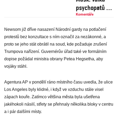
psychopatů a
na pozadí
Komentáře
souboj, zda
Newsom již dříve nasazení Národní gardy na potlačení
svět ovládnou
protestů bez konzultace s ním označil za nezákonné, a
technologické
proto se jeho stát obrátil na soud, kde požaduje zrušení
firmy nebo
Trumpova nařízení. Guvernérův úřad také ve formálním
státy
dopise požádal ministra obrany Petea Hegsetha, aby
vojáky stáhl.
Agentura AP v pondělí ráno místního času uvedla, že ulice
Los Angeles byly klidné, i když ve vzduchu stále visel
zápach kouře. Zatímco většina města byla ušetřena
jakéhokoli násilí, střety se přehnaly několika bloky v centru
a i pár dalšími místy.