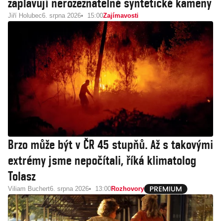
zaplavují nerozeznatelné syntetické kameny
Jiří Holubec
6. srpna 2026
15:00
Zajímavosti
Brzo může být v ČR 45 stupňů. Až s takovými
extrémy jsme nepočítali, říká klimatolog
Tolasz
Viliam Buchert
6. srpna 2026
13:00
Rozhovory