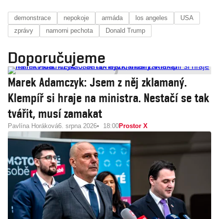
demonstrace
nepokoje
armáda
los angeles
USA
zprávy
namorni pechota
Donald Trump
Doporučujeme
Marek Adamczyk: Jsem z něj zklamaný.
Klempíř si hraje na ministra. Nestačí se tak
tvářit, musí zamakat
Pavlína Horáková
6. srpna 2026
18:00
Prostor X