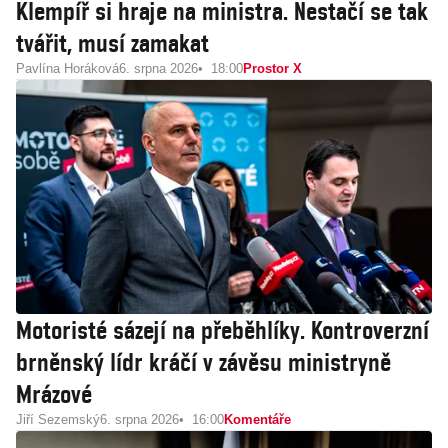
Klempíř si hraje na ministra. Nestačí se tak
tvářit, musí zamakat
Pavlína Horáková
6. srpna 2026
18:00
Prostor X
Motoristé sázejí na přeběhlíky. Kontroverzní
brněnský lídr kráčí v závěsu ministryně
Mrázové
Jiří Sezemský
6. srpna 2026
16:00
Komentáře