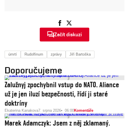
Začít diskuzi
úmrtí
Rudolfinum
zprávy
Jiří Bartoška
Doporučujeme
Zalužnyj zpochybnil vstup do NATO. Aliance
už je jen iluzí bezpečnosti, řídí ji staré
doktríny
Ekaterina Kanakova
7. srpna 2026
06:00
Komentáře
Marek Adamczyk: Jsem z něj zklamaný.