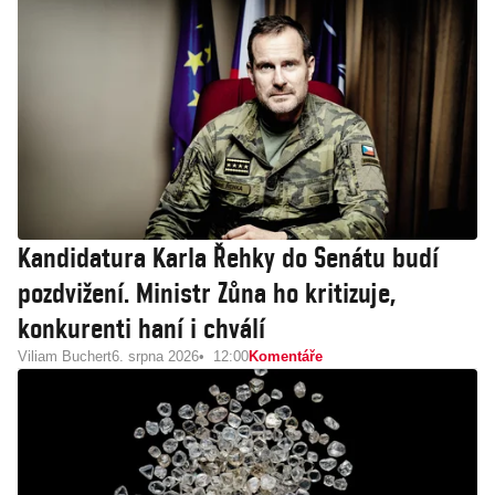
Kandidatura Karla Řehky do Senátu budí
pozdvižení. Ministr Zůna ho kritizuje,
konkurenti haní i chválí
Viliam Buchert
6. srpna 2026
12:00
Komentáře