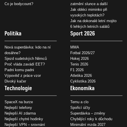
Co je bodycount?
zatmění slunce a další
Jak obléci miminko při
vysokých teplotách?
Jak na dokonalé letní mojito
6 lehkých letních salátů
Politika
Sport 2026
Nová superdávka: kdo na ní
MMA
dosáhne?
Fotbal 2026/27
Sjezd sudetských Němců
Hokej 2026
Proč vláda zavádí EET?
Tenis 2026
Padni komu padni
F1 2026
Výpověď z práce vzor
Atletika 2026
Divoký kačer
Cyklistika 2026
Technologie
Ekonomika
SpaceX na burze
Temu a clo
Nejlepší telefony
Spořicí účty
Nejlepší AI zdarma
Superdávka – změny
Nejlepší chytré hodinky
Chybějící roky k důchodu
Nejlepší VPN – srovnání
Minimální mzda 2027