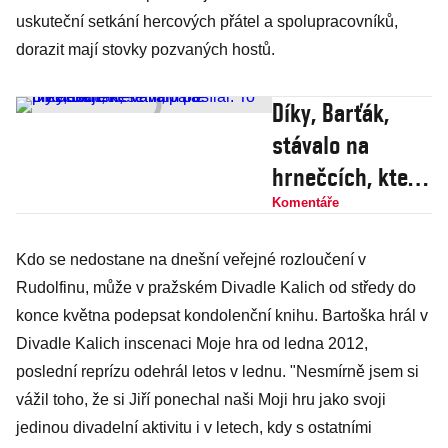
uskuteční setkání hercových přátel a spolupracovníků,
dorazit mají stovky pozvaných hostů.
Díky, Barťák,
stávalo na
hrnečcích, které
nám posílal. To
Komentáře
my děkujeme
Kdo se nedostane na dnešní veřejné rozloučení v
vám, pane
Rudolfinu, může v pražském Divadle Kalich od středy do
prezidente
konce května podepsat kondolenční knihu. Bartoška hrál v
Divadle Kalich inscenaci Moje hra od ledna 2012,
poslední reprízu odehrál letos v lednu. "Nesmírně jsem si
vážil toho, že si Jiří ponechal naši Moji hru jako svoji
jedinou divadelní aktivitu i v letech, kdy s ostatními