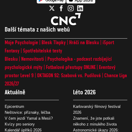
Další témata z našich webů
Moje Psychologie
Blesk Tlapky
Hráči na Blesku
iSport
Fantasy
Spotřebitelské testy
Blesku
Nemovitosti
Psychologika - podcast rozbíjející
psychologické mýty
Fotbalové přestupy ONLINE
Eventový
prostor Level 9
OKTAGON 92: Szabová vs. Pudilová
Chance Liga
2026/27
Aktuálně
Léto 2026
Epicentrum
Karlovarský filmový festival
Neštovice: příznaky, léčba
2026
V čem jezdí Yamal a Mesii?
Znamení, že jste potkali
Kvízy pro seniory
někoho z minulého života
Kalendář úplňků 2026
Astronomické úkazy 2026: