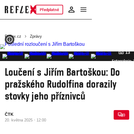
Předplatné
Reflex.cz
Zprávy
13
Fotogalerie
Loučení s Jiřím Bartoškou: Do
pražského Rudolfina dorazily
stovky jeho příznivců
ČTK
0
·
20. května 2025
12:00