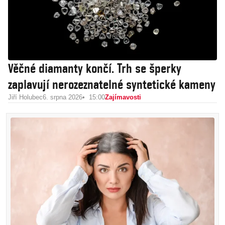
Věčné diamanty končí. Trh se šperky
zaplavují nerozeznatelné syntetické kameny
Jiří Holubec
6. srpna 2026
15:00
Zajímavosti