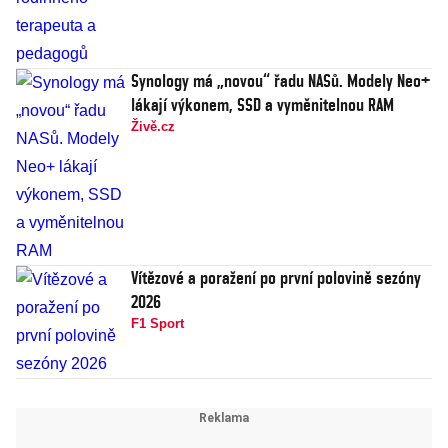
Synology má „novou“ řadu NASů. Modely Neo+
lákají výkonem, SSD a vyměnitelnou RAM
Živě.cz
Vítězové a poražení po první polovině sezóny
2026
F1 Sport