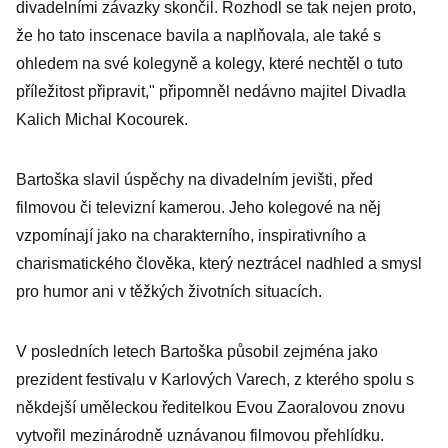
divadelními závazky skončil. Rozhodl se tak nejen proto,
že ho tato inscenace bavila a naplňovala, ale také s
ohledem na své kolegyně a kolegy, které nechtěl o tuto
příležitost připravit," připomněl nedávno majitel Divadla
Kalich Michal Kocourek.
Bartoška slavil úspěchy na divadelním jevišti, před
filmovou či televizní kamerou. Jeho kolegové na něj
vzpomínají jako na charakterního, inspirativního a
charismatického člověka, který neztrácel nadhled a smysl
pro humor ani v těžkých životních situacích.
V posledních letech Bartoška působil zejména jako
prezident festivalu v Karlových Varech, z kterého spolu s
někdejší uměleckou ředitelkou Evou Zaoralovou znovu
vytvořil mezinárodně uznávanou filmovou přehlídku.