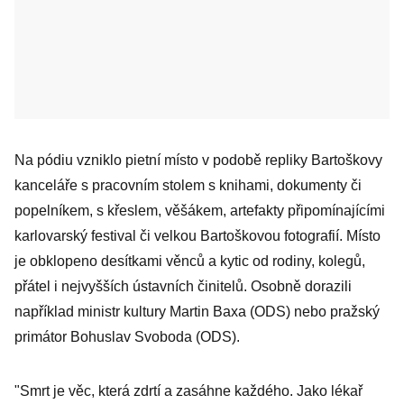
Na pódiu vzniklo pietní místo v podobě repliky Bartoškovy
kanceláře s pracovním stolem s knihami, dokumenty či
popelníkem, s křeslem, věšákem, artefakty připomínajícími
karlovarský festival či velkou Bartoškovou fotografií. Místo
je obklopeno desítkami věnců a kytic od rodiny, kolegů,
přátel i nejvyšších ústavních činitelů. Osobně dorazili
například ministr kultury Martin Baxa (ODS) nebo pražský
primátor Bohuslav Svoboda (ODS).
"Smrt je věc, která zdrtí a zasáhne každého. Jako lékař