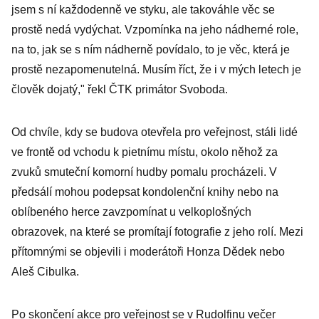
jsem s ní každodenně ve styku, ale takováhle věc se
prostě nedá vydýchat. Vzpomínka na jeho nádherné role,
na to, jak se s ním nádherně povídalo, to je věc, která je
prostě nezapomenutelná. Musím říct, že i v mých letech je
člověk dojatý," řekl ČTK primátor Svoboda.
Od chvíle, kdy se budova otevřela pro veřejnost, stáli lidé
ve frontě od vchodu k pietnímu místu, okolo něhož za
zvuků smuteční komorní hudby pomalu procházeli. V
předsálí mohou podepsat kondolenční knihy nebo na
oblíbeného herce zavzpomínat u velkoplošných
obrazovek, na které se promítají fotografie z jeho rolí. Mezi
přítomnými se objevili i moderátoři Honza Dědek nebo
Aleš Cibulka.
Po skončení akce pro veřejnost se v Rudolfinu večer