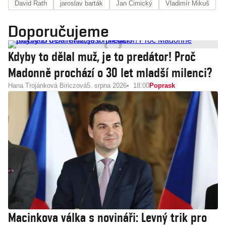
David Rath
jaroslav barták
Jan Cimický
Vladimír Mikuš
Doporučujeme
Kdyby to dělal muž, je to predátor! Proč
Madonně prochází o 30 let mladší milenci?
Hana Trojánková Biriczová
5. srpna 2026
18:00
Poprask
Macinkova válka s novináři: Levný trik pro