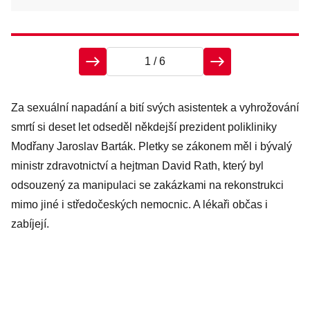
1
/ 6
J
Za sexuální napadání a bití svých asistentek a vyhrožování
smrtí si deset let odseděl někdejší prezident polikliniky
Modřany Jaroslav Barták. Pletky se zákonem měl i bývalý
ministr zdravotnictví a hejtman David Rath, který byl
odsouzený za manipulaci se zakázkami na rekonstrukci
V 
mimo jiné i středočeských nemocnic. A lékaři občas i
zn
zabíjejí.
35
pě
Ci
zn
by