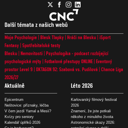
Další témata z našich webů
Moje Psychologie
Blesk Tlapky
Hráči na Blesku
iSport
Fantasy
Spotřebitelské testy
Blesku
Nemovitosti
Psychologika - podcast rozbíjející
psychologické mýty
Fotbalové přestupy ONLINE
Eventový
prostor Level 9
OKTAGON 92: Szabová vs. Pudilová
Chance Liga
2026/27
Aktuálně
Léto 2026
Epicentrum
Karlovarský filmový festival
Neštovice: příznaky, léčba
2026
V čem jezdí Yamal a Mesii?
Znamení, že jste potkali
Kvízy pro seniory
někoho z minulého života
Kalendář úplňků 2026
Astronomické úkazy 2026: