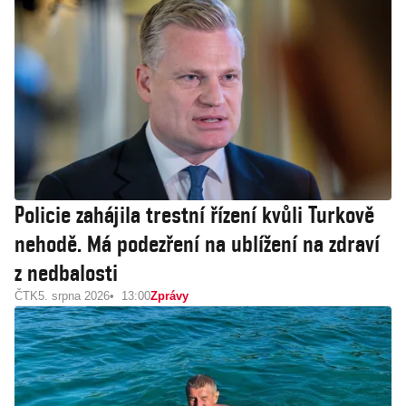
Policie zahájila trestní řízení kvůli Turkově
nehodě. Má podezření na ublížení na zdraví
z nedbalosti
ČTK
5. srpna 2026
13:00
Zprávy