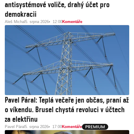
antisystémové voliče, drahý účet pro
demokracii
Aleš Michal
5. srpna 2026
12:00
Komentáře
Pavel Páral: Teplá večeře jen občas, praní až
o víkendu. Brusel chystá revoluci v účtech
za elektřinu
Pavel Páral
5. srpna 2026
17:00
Komentáře