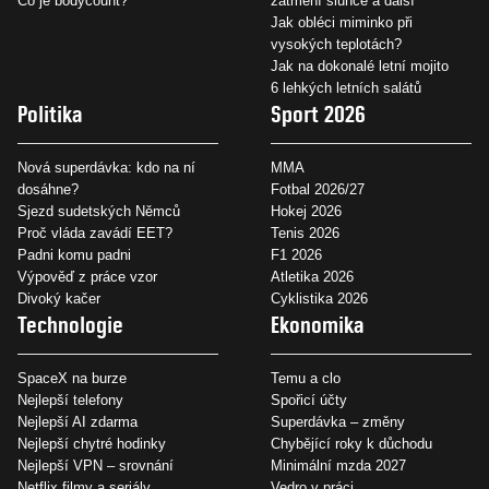
Co je bodycount?
zatmění slunce a další
Jak obléci miminko při
vysokých teplotách?
Jak na dokonalé letní mojito
6 lehkých letních salátů
Politika
Sport 2026
Nová superdávka: kdo na ní
MMA
dosáhne?
Fotbal 2026/27
Sjezd sudetských Němců
Hokej 2026
Proč vláda zavádí EET?
Tenis 2026
Padni komu padni
F1 2026
Výpověď z práce vzor
Atletika 2026
Divoký kačer
Cyklistika 2026
Technologie
Ekonomika
SpaceX na burze
Temu a clo
Nejlepší telefony
Spořicí účty
Nejlepší AI zdarma
Superdávka – změny
Nejlepší chytré hodinky
Chybějící roky k důchodu
Nejlepší VPN – srovnání
Minimální mzda 2027
Netflix filmy a seriály
Vedro v práci