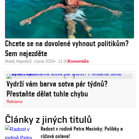
Chcete se na dovolené vyhnout politikům?
Sem nejezděte
Matěj Nejedlý
5. srpna 2026
11:00
Komentáře
Vydrží vám barva sotva pár týdnů?
Přestaňte dělat tuhle chybu
Reklama
Články z jiných titulů
Radost v rodině Petra Macinky: Polibky a
růžová oslava!